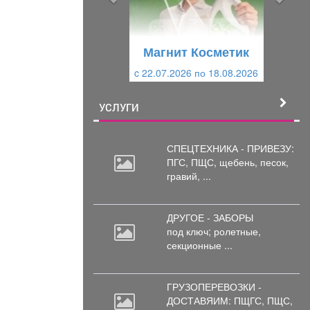
д
ю
у
щ
щ
и
Магнит Косметик
и
й
c 22.07.2026 по 18.08.2026
й
УСЛУГИ
СПЕЦТЕХНИКА - ПРИВЕЗУ:
ПГС,
ПЩС, щебень, песок,
гравий, ...
ДРУГОЕ - ЗАБОРЫ
под
ключ; ролетные,
секционные ...
ГРУЗОПЕРЕВОЗКИ -
ДОСТАВЯИМ: ПЩГС,
ПЩС,