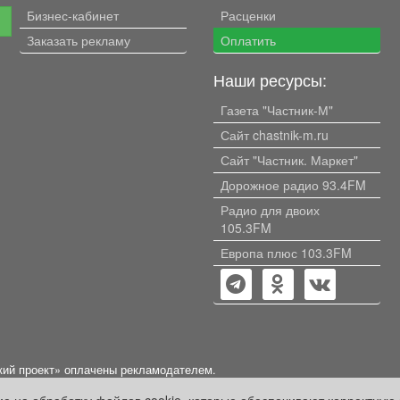
Бизнес-кабинет
Расценки
е
Заказать рекламу
Оплатить
Наши ресурсы:
Газета "Частник-М"
Сайт chastnik-m.ru
Сайт "Частник. Маркет"
Дорожное радио 93.4FM
Радио для двоих
105.3FM
Европа плюс 103.3FM
кий проект» оплачены рекламодателем.
ации, содержащейся в рекламных материалах и объявлениях.