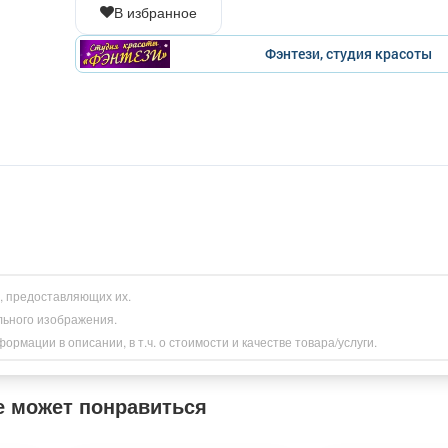
В избранное
Фэнтези, студия красоты
и, предоставляющих их.
льного изображения.
рмации в описании, в т.ч. о стоимости и качестве товара/услуги.
е может понравиться