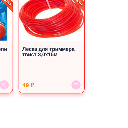
епи
Леска для триммера
твист 3,0х15м
49 ₽