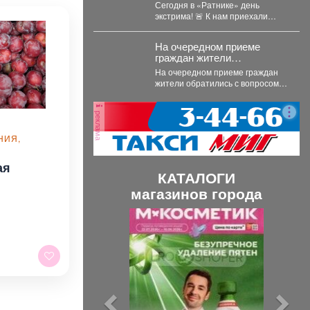
Росгвардии.
Сегодня в «Ратнике» день
экстрима! 🚨 К нам приехали
сотрудники ОМОН «Рубеж» и
Росгвардии....
На очередном приеме
граждан жители
обратились с вопросом по
На очередном приеме граждан
графику движения
жители обратились с вопросом
общественного транспорта.
по графику движения
общественного транспорта. Ещё
реклама
в...
НИЯ,
ая
КАТАЛОГИ
магазинов города
П
С
р
л
е
е
д
д
ы
у