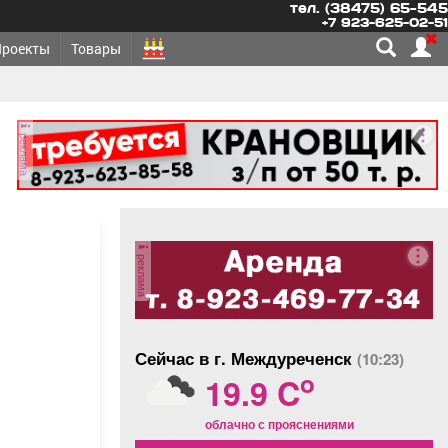
тел. (38475) 65-545
+7 923-625-02-51
Проекты
Товары
реклама
реклама
Сейчас в г. Междуреченск
(10:23)
o
19.9 C
облачно с прояснениями