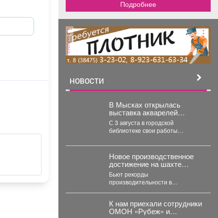
Подробнее
реклама
НОВОСТИ
В Мысках открылась
выставка акварелей
«Воспоминания».
С 3 августа в городской
библиотеке свои работы
представляет архитектор Тамара
Шлыкова. В экспозиции...
Новое производственное
достижение на шахте
«Усковская»
Бьют рекорды
производительности в
преддверие профессионального
праздника. Сразу две бригады
К нам приехали сотрудники
проходчиков шахты «Усковская»
ОМОН «Рубеж» и
с разницей...