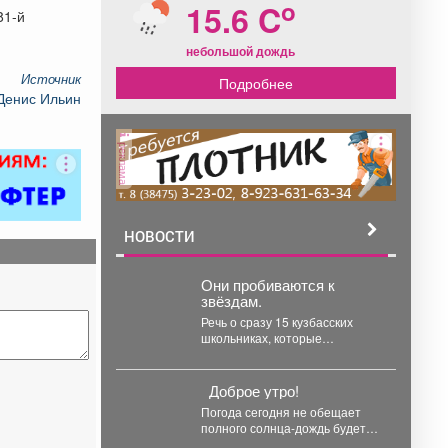
o
15.6 C
81-й
небольшой дождь
Источник
Подробнее
Денис Ильин
реклама
НОВОСТИ
Они пробиваются к
звёздам.
Речь о сразу 15 кузбасских
школьниках, которые
представили регион на
проектной научно-
технологической программе
Доброе утро!
«Большие вызовы»...
Погода сегодня не обещает
полного солнца-дождь будет
напоминать о себе в течение