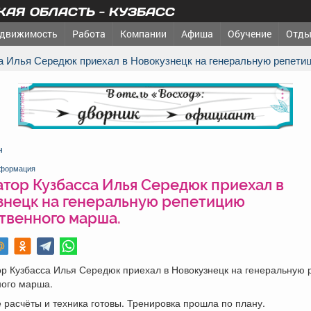
АЯ ОБЛАСТЬ - КУЗБАСС
движимость
Работа
Компании
Афиша
Обучение
Отды
са Илья Середюк приехал в Новокузнецк на генеральную репети
реклама
н
формация
атор Кузбасса Илья Середюк приехал в
знецк на генеральную репетицию
твенного марша.
ор Кузбасса Илья Середюк приехал в Новокузнецк на генеральную
ного марша.
расчёты и техника готовы. Тренировка прошла по плану.