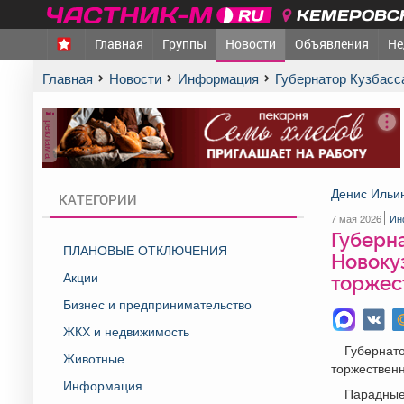
КЕМЕРОВСК
Главная
Группы
Новости
Объявления
Не
Главная
Новости
Информация
Губернатор Кузбас
реклама
Денис Ильи
КАТЕГОРИИ
7 мая 2026
Ин
Губерн
ПЛАНОВЫЕ ОТКЛЮЧЕНИЯ
Новоку
Акции
торжес
Бизнес и предпринимательство
ЖКХ и недвижимость
Губернат
Животные
торжествен
Информация
Парадные 