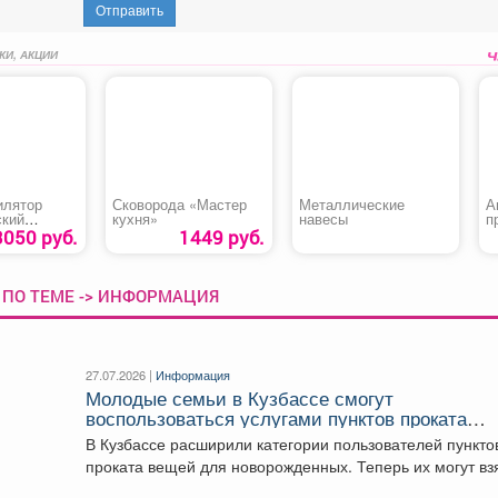
Отправить
КИ, АКЦИИ
илятор
Сковорода «Мастер
Металлические
А
ский
кухня»
навесы
п
ий «Denzel
т
3050 руб.
1449 руб.
»
«
 ПО ТЕМЕ -> ИНФОРМАЦИЯ
27.07.2026 |
Информация
Молодые семьи в Кузбассе смогут
воспользоваться услугами пунктов проката
вещей для новорожденных
В Кузбассе расширили категории пользователей пункто
проката вещей для новорожденных. Теперь их могут вз
и...