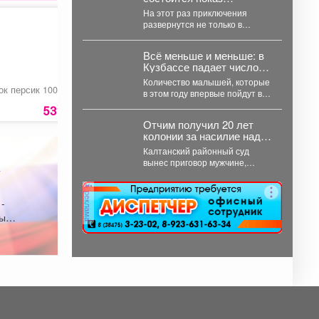
двенадцатого
На этот раз приключения
полнометражного
развернутся не только в
мультфильма из
средневековой Руси, но и в
знаменитой
доисторические времена....
«богатырской»
Всё меньше и меньше: в
франшизы - «Три
Кузбассе падает число
богатыря и Пуп Земли»
первоклассников
Количество малышей, которые
(2023).
ок персик 100%
Лук репчатый
Грибы «Шампиньон
в этом году впервые пойдут в
школу, стремительно падает в
30
10
53
руб
30
руб
239 ру
Кемеровской области....
Отчим получил 20 лет
колонии за насилие над
13‑летней падчерицей в
Калтанский районный суд
Кузбассе
вынес приговор мужчине,
признанному виновным в
преступлениях против
реклама
половой неприкосновенности
 -
малолетней девочки....
вых