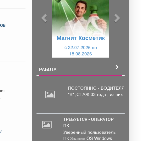
д
д
ы
у
д
ю
тов
у
щ
Магнит Косметик
щ
и
и
c 22.07.2026 по
й
18.08.2026
й
РАБОТА
ПОСТОЯННО - ВОДИТЕЛЯ
нег
"В"
,СТАЖ 33 года , из них
...
ТРЕБУЕТСЯ - ОПЕРАТОР
ПК
2
е
Уверенный пользователь
000
ПК Знание OS Windows
руб.