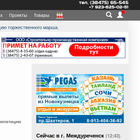
тел. (38475) 65-545
+7 923-625-02-51
х
Проекты
Товары
цию торжественного марша.
реклама
реклама
 репетицию
Сейчас в г. Междуреченск
(12:43)