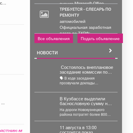
знание Microsoft Office .
Обработка и...
ТРЕБУЕТСЯ - СЛЕСАРЬ ПО
РЕМОНТУ
автомобилей
Официальная заработная
плата по ТКРФ;
Все объявления
Подать объявление
социальные гарантии и
уверенность в...
НОВОСТИ
Состоялось внеплановое
заседание комиссии по
предупреждению и
🗣️ В ходе заседания
ликвидации
прозвучали доклады
чрезвычайных ситуаций
представителей управления
и пожарной безопасности
образованием, сотрудников
МЧС и мысковского
В Кузбассе выделили
Водоканала. ...
Середюк побывал с рабочим визитом в Берёзовском. 🤝 ...
баснословную сумму на
вечную проблему: 826
На дороги Новокузнецкого
млн на ремонт
района потратят более 800
миллионов. В Новокузнецком
районе в ближайшие два...
11 августа в 13:00
состоится показ