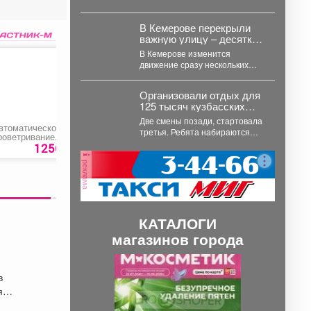
всего дня, но...
В Кемерове перекрыли
важную улицу – десятки
автобусов изменят
В Кемерове изменится
маршрут
движение сразу нескольких
автобусных и одного
троллейбусного маршрута. Как
Организовали отдых для
сообщили в...
125 тысяч кузбасских
детей.
Две смены позади, стартовала
втоматическое
Долговременная
Замена проводки
третья. Ребята набираются
роветривание
укладка
сил перед новым учебным
еплицы
1256 руб.
850 руб.
20000 ру
годом в лагерях, санаториях...
Термопривод 300С»
реклама
КАТАЛОГИ
магазинов города
П
С
в
р
л
ять
е
е