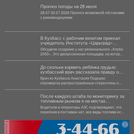
Прогноз погоды на 28 июля
28.07-30.07.2026 Прогноз возможной обстановки
с рекомендациями
В Кузбасс с рабочим визитом приехал
учредитель Института «Царьград»
Константин Малофеев.
Обсудили создание у нас регионального «Клуба
2050». Это дискуссионная площадка, на которой
эксперты из разных...
До скольки кормить ребёнка грудью:
кузбасский врач рассказала правду о
лактации
Врач из Кузбасса Анастасия Подушко
опровергла распространённые стереотипы о
грудном вскармливании. По словам
заведующей...
После каждого штаба по мониторингу за
топливным рынком я на местах
проверяю, соответствует ли озвученная
Водители и операторы АЗС подтверждают, что
информация действительности.
перебоев в поставках нет, все виды топлива есть
в...
реклама