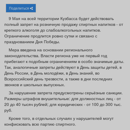
Афиша
Обучение
Проекты
Поделиться
9 Мая на всей территории Кузбасса будет действовать
полный запрет на розничную продажу спиртных напитков - от
крепкого алкоголя до слабоалкогольных напитков.
Ограничение продлится ровно сутки и связано с
Товары
Поздравления
Погода
празднованием Дня Победы.
Мера введена на основании регионального
законодательства. Власти региона уже не первый год
прибегают к подобным ограничениям в особо значимые даты.
Так, аналогичные запреты действуют в День защиты детей, в
ТВ программа
Я - пенсионер
День России, в День молодёжи, в День знаний, во
Всероссийский день трезвости, а также в дни последних
звонков и школьных выпускных.
За нарушение запрета предусмотрены серьёзные санкции.
Размеры штрафов внушительные: для должностных лиц - от
20 до 40 тысяч рублей; для юридических - от 100 до 300 тыс.
руб.
Кроме того, в отдельных случаях у нарушителей могут
конфисковать всю партию спиртного.