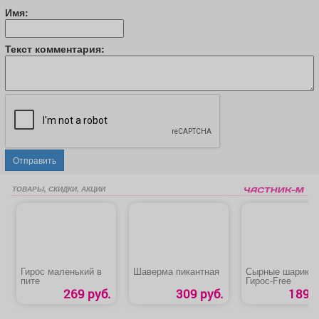
Имя:
Текст комментария:
Отправить
ТОВАРЫ, СКИДКИ, АКЦИИ
Гирос маленький в
Шаверма пикантная
Сырные шарики
пите
Гирос‑Free
269 руб.
309 руб.
189 р