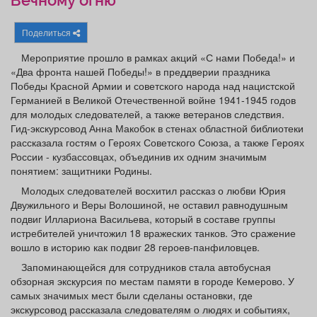
Вечному огню
Афиша
Обучение
Проекты
Поделиться
Мероприятие прошло в рамках акций «С нами Победа!» и
«Два фронта нашей Победы!» в преддверии праздника
Победы Красной Армии и советского народа над нацистской
Товары
Поздравления
Погода
Германией в Великой Отечественной войне 1941-1945 годов
для молодых следователей, а также ветеранов следствия.
Гид-экскурсовод Анна Макобок в стенах областной библиотеки
рассказала гостям о Героях Советского Союза, а также Героях
России - кузбассовцах, объединив их одним значимым
ТВ программа
Я - пенсионер
понятием: защитники Родины.
Молодых следователей восхитил рассказ о любви Юрия
Двужильного и Веры Волошиной, не оставил равнодушным
подвиг Иллариона Васильева, который в составе группы
истребителей уничтожил 18 вражеских танков. Это сражение
вошло в историю как подвиг 28 героев-панфиловцев.
Запоминающейся для сотрудников стала автобусная
обзорная экскурсия по местам памяти в городе Кемерово. У
самых значимых мест были сделаны остановки, где
экскурсовод рассказала следователям о людях и событиях,