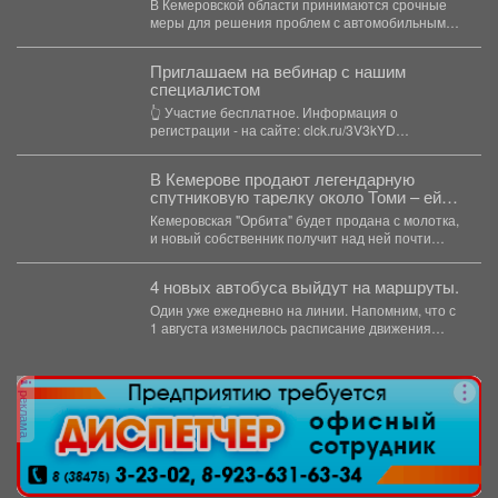
В Кемеровской области принимаются срочные
меры для решения проблем с автомобильным
топливом. В Кузбассе...
Приглашаем на вебинар с нашим
специалистом
👆 Участие бесплатное. Информация о
регистрации - на сайте: clck.ru/3V3kYD
Подробная программа вебинара -...
В Кемерове продают легендарную
спутниковую тарелку около Томи – ей
грозит снос?
Кемеровская "Орбита" будет продана с молотка,
и новый собственник получит над ней почти
полный контроль....
4 новых автобуса выйдут на маршруты.
Один уже ежедневно на линии. Напомним, что с
1 августа изменилось расписание движения
автобусов.
реклама