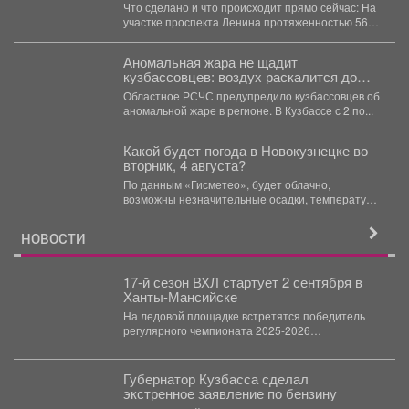
Середюком проверили ход
Что сделано и что происходит прямо сейчас: На
реконструкции трамвайного маршрута
участке проспекта Ленина протяженностью 560
№10
метров...
Аномальная жара не щадит
кузбассовцев: воздух раскалится до
+35
Областное РСЧС предупредило кузбассовцев об
аномальной жаре в регионе. В Кузбассе с 2 по...
Какой будет погода в Новокузнецке во
вторник, 4 августа?
По данным «Гисметео», будет облачно,
возможны незначительные осадки, температура
воздуха ночью...
НОВОСТИ
17-й сезон ВХЛ стартует 2 сентября в
Ханты-Мансийске
На ледовой площадке встретятся победитель
регулярного чемпионата 2025-2026
новокузнецкий «Металлург» и чемпион России
«Югра». ...
Губернатор Кузбасса сделал
экстренное заявление по бензину