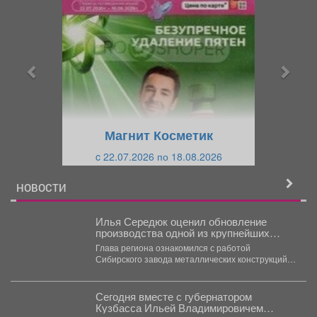
р
л
е
е
д
д
ы
у
д
ю
у
щ
щ
и
Магнит Косметик
и
й
c 22.07.2026 по 18.08.2026
й
НОВОСТИ
Илья Середюк оценил обновление
производства одной из крупнейших
промышленных компаний Кузбасса
Глава региона ознакомился с работой
Сибирского завода металлических конструкций и
обсудил с руководством компании
«Сибшахтострой»...
Сегодня вместе с губернатором
Кузбасса Ильей Владимировичем