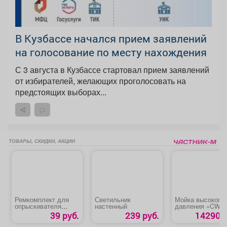
В Кузбассе начался прием заявлений
на голосование по месту нахождения
С 3 августа в Кузбассе стартовал прием заявлений
от избирателей, желающих проголосовать на
предстоящих выборах...
ТОВАРЫ, СКИДКИ, АКЦИИ
Ремкомплект для
Светильник
Мойка высокого
опрыскивателя
настенный
давления «CW-
«ОП-220 №4»
2501EI CARVER»
39 руб.
239 руб.
14290 р