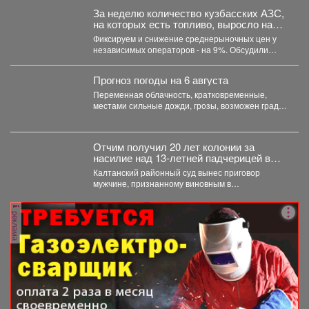
За неделю количество кузбасских АЗС,
на которых есть топливо, выросло на
21,3%.
Фиксируем и снижение среднерыночных цен у
независимых операторов - на 9%. Обсудили
ситуацию на...
Прогноз погоды на 6 августа
Переменная облачность, кратковременные,
местами сильные дожди, грозы, возможен град.
Утром туманы. Ветер юго-западный 4-9 м/с,...
Отчим получил 20 лет колонии за
насилие над 13‑летней падчерицей в
Кузбассе
Калтанский районный суд вынес приговор
мужчине, признанному виновным в
преступлениях против половой
неприкосновенности малолетней девочки....
реклама