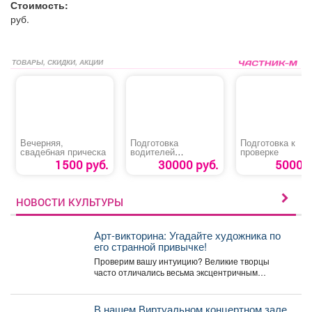
Стоимость:
руб.
ТОВАРЫ, СКИДКИ, АКЦИИ
Вечерняя,
Подготовка
Подготовка к
свадебная прическа
водителей
проверке
карьерного
1500 руб.
30000 руб.
5000 р
самосвала
категории «АIII»
НОВОСТИ КУЛЬТУРЫ
Арт-викторина: Угадайте художника по
его странной привычке!
Проверим вашу интуицию? Великие творцы
часто отличались весьма эксцентричным
поведением. Пишите в комментариях номер
правильного...
В нашем Виртуальном концертном зале