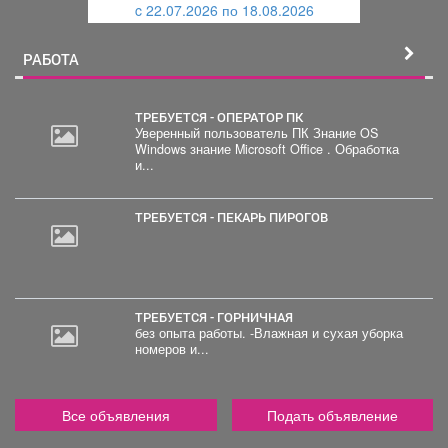
c 22.07.2026 по 18.08.2026
й
РАБОТА
ТРЕБУЕТСЯ - ОПЕРАТОР ПК
Уверенный пользователь ПК Знание OS
Windows знание Microsoft Office . Обработка
2
и...
000
руб.
ТРЕБУЕТСЯ - ПЕКАРЬ ПИРОГОВ
ТРЕБУЕТСЯ - ГОРНИЧНАЯ
без опыта работы. -Влажная и сухая уборка
номеров и...
Все объявления
Подать объявление