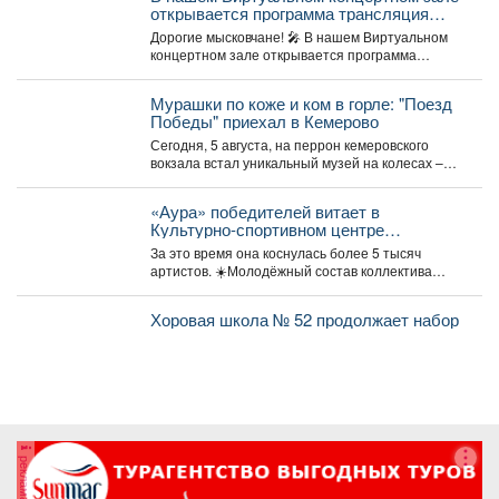
открывается программа трансляция
концерта-караоке «Споём любимое и
Дорогие мысковчане! 🎤 В нашем Виртуальном
родное»!
концертном зале открывается программа
трансляция концерта-караоке «Споём
любимое...
Мурашки по коже и ком в горле: "Поезд
Победы" приехал в Кемерово
Сегодня, 5 августа, на перрон кемеровского
вокзала встал уникальный музей на колесах –
"Поезд Победы"....
«Аура» победителей витает в
Культурно-спортивном центре
металлургов ЕВРАЗа уже больше 30
За это время она коснулась более 5 тысяч
лет.
артистов. ☀️Молодёжный состав коллектива
«Аура» получил...
Хоровая школа № 52 продолжает набор
реклама