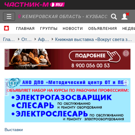
☰
КЕМЕРОВСКАЯ ОБЛАСТЬ - КУЗБАСС
ГЛАВНАЯ
ГРУППЫ
НОВОСТИ
ОБЪЯВЛЕНИЯ
НЕДВ
Главная
Группы
Новости
Главная
Отдых
афиша
Книжная выставка «Вокруг света за одно лето»
реклама
Объявления
Недвижимость
Услуги
реклама
Работа
Транспорт
Компании
Выставки