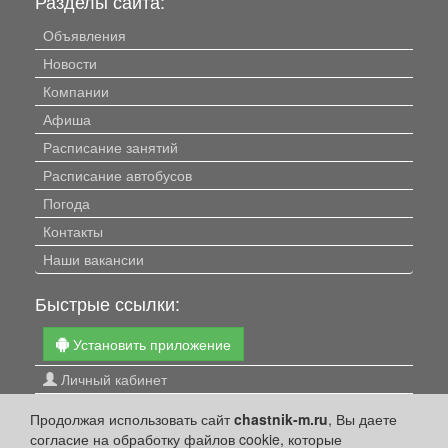
Разделы сайта:
Объявления
Новости
Компании
Афиша
Расписание занятий
Расписание автобусов
Погода
Контакты
Наши вакансии
Быстрые ссылки:
Установить приложение
Личный кабинет
Подать объявление
Продолжая использовать сайт
chastnik-m.ru
, Вы даете
Подать объявление в газету
согласие на обработку файлов cookie, которые