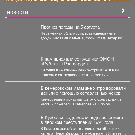
НОВОСТИ
Прогноз погоды на 5 августа
Переменная облачность, кратковременные
дожди, местами сильные, грозы, град. Ветер юго-
западный 4-9 м/с, порывы до 18...
К нам приехали сотрудники ОМОН
«Рубеж» и Росгвардии.
Сегодня в «Ратнике» день экстрима! 🚨 К нам
приехали сотрудники ОМОН «Рубеж» и
Росгвардии....
В кемеровском магазине хитро воровали
деньги с помощью оставленных чеков
Кемеровчанин придумал хитрую схему краж из
кассы и пожалел. В Кемерове на Южном
вскрыли...
В Кузбассе задержали подозреваемого
в двойном преступлении 1991 года
В Кемеровской области задержали 56‑летний
жителя Новосибирска - его обвиняют убийстве и