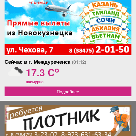
Сейчас в г. Междуреченск
(01:12)
o
17.3 C
пасмурно
Подробнее
реклама