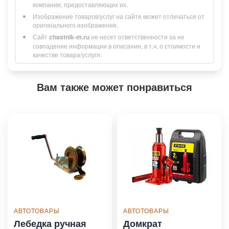
компании, предоставляющих их.
Изображение товаров/услуг на сайте может отличаться от
оригинального изображения.
Сайт
chastnik-m.ru
не несет ответственности за не
совпадение информации в описании, в т.ч. о стоимости и
качестве товара/услуги.
Вам также может понравиться
АВТОТОВАРЫ
АВТОТОВАРЫ
Лебедка ручная
Домкрат