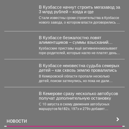
В Кузбассе начнут строить мегазавод за
3 млрд рублей – когда и где
Стали известны сроки строительства в Кузбассе
нового завода, о котором власти договорились в
Питере. ...
В Кузбассе безжалостно ловят
алиментщиков – суммы взысканий
невероятно растут
Кузбасские приставы ещё активнеенаказывают
горе-родителей, которые нагло не платят деньги
на содержание детей. С...
В Кузбассе неизвестна судьба семерых
детей – как сквозь землю провалились
В Кемеровской области пропали несколько
детей, поиски затянулись, но пока не дали
никакого результата. ...
В Кемерове сразу несколько автобусов
получат дополнительную остановку
С 10 августа в схему движения автобусных
маршрутов №182э, 197э и 279э добавят
остановку "деревня...
НОВОСТИ