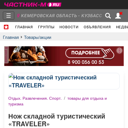
☰
КЕМЕРОВСКАЯ ОБЛАСТЬ - КУЗБАСС
ГЛАВНАЯ
ГРУППЫ
НОВОСТИ
ОБЪЯВЛЕНИЯ
НЕДВ
Главная
Группы
Новости
Главная
Товары/акции
реклама
Объявления
Недвижимость
Услуги
Отдых. Развлечения. Спорт.
/
товары для отдыха и
Работа
Транспорт
Компании
туризма
Нож складной туристический
«TRAVELER»