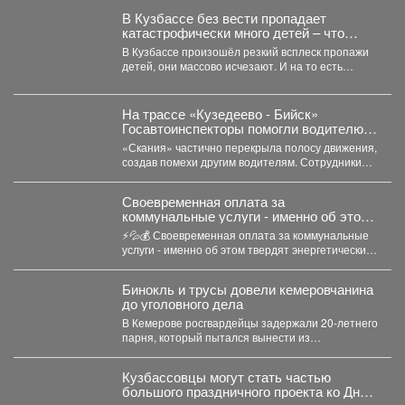
В Кузбассе без вести пропадает
катастрофически много детей – что
происходит
В Кузбассе произошёл резкий всплеск пропажи
детей, они массово исчезают. И на то есть
причина....
На трассе «Кузедеево - Бийск»
Госавтоинспекторы помогли водителю
застрявшего в кювете грузовика.
«Скания» частично перекрыла полосу движения,
создав помехи другим водителям. Сотрудники
ГИБДД организовали на месте реверсивное...
Своевременная оплата за
коммунальные услуги - именно об этом
твердят энергетические компании.
⚡💦💰 Своевременная оплата за коммунальные
услуги - именно об этом твердят энергетические
компании. Все...
Бинокль и трусы довели кемеровчанина
до уголовного дела
В Кемерове росгвардейцы задержали 20-летнего
парня, который пытался вынести из
гипермаркета необычный комплектвещей. В...
Кузбассовцы могут стать частью
большого праздничного проекта ко Дню