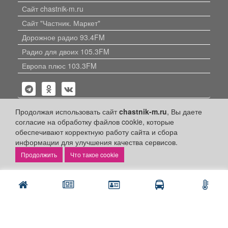
Сайт chastnik-m.ru
Сайт "Частник. Маркет"
Дорожное радио 93.4FM
Радио для двоих 105.3FM
Европа плюс 103.3FM
Продолжая использовать сайт
chastnik-m.ru
, Вы даете
согласие на обработку файлов cookie, которые
обеспечивают корректную работу сайта и сбора
Политика конфиденциальности
информации для улучшения качества сервисов.
Публикации с пометкой «Реклама», «На правах рекламы»,
Что такое cookie
«Партнёрский проект» оплачены рекламодателем.
Редакция сайта не несет ответственности за достоверность
информации, содержащейся в рекламных материалах и
объявлениях.
+16
© 2006-2026
ООО "Частник-М"