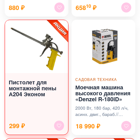
10
880
₽
658
₽
САДОВАЯ ТЕХНИКА
Пистолет для
Моечная машина
монтажной пены
высокого давления
А204 Эконом
«Denzel R-180iD»
2000 Вт, 180 бар, 420 л/ч,
асинх. двиг., бараб.//
Denzel
299 ₽
18 990
₽