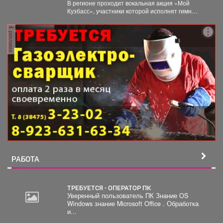
шахтера.
В регионе проходит вокальная акция «Мой
Кузбасс», участники которой исполнят гимн
Кузбасса и смогут попасть...
реклама
РАБОТА
ТРЕБУЕТСЯ - ОПЕРАТОР ПК
Уверенный пользователь ПК Знание OS
Windows знание Microsoft Office . Обработка
2
и...
000
руб.