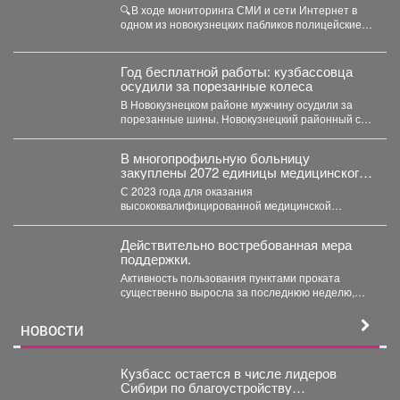
зацеперов
🔍В ходе мониторинга СМИ и сети Интернет в
одном из новокузнецких пабликов полицейские
обнаружили видеозапись,...
Год бесплатной работы: кузбассовца
осудили за порезанные колеса
В Новокузнецком районе мужчину осудили за
порезанные шины. Новокузнецкий районный суд
вынес приговор местному...
В многопрофильную больницу
закуплены 2072 единицы медицинского
оборудования на общую сумму 490,6
С 2023 года для оказания
млн рублей.
высококвалифицированной медицинской
помощи в многопрофильную больницу
закуплены 2072 единицы медицинского...
Действительно востребованная мера
поддержки.
Активность пользования пунктами проката
существенно выросла за последнюю неделю,
после того как губернатор поручил включить...
НОВОСТИ
Кузбасс остается в числе лидеров
Сибири по благоустройству