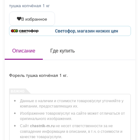
Афиша
Обучение
Проекты
тушка копчёная 1 кг
В избранное
Светофор, магазин низких цен
Товары
Поздравления
Погода
Описание
Где купить
ТВ программа
Я - пенсионер
Форель тушка копчёная 1 кг.
Данные о наличии и стоимости товаров/услуг уточняйте у
компании, предоставляющих их.
Изображение товаров/услуг на сайте может отличаться от
оригинального изображения.
Сайт
chastnik-m.ru
не несет ответственности за не
совпадение информации в описании, в т.ч. о стоимости и
качестве товара/услуги.