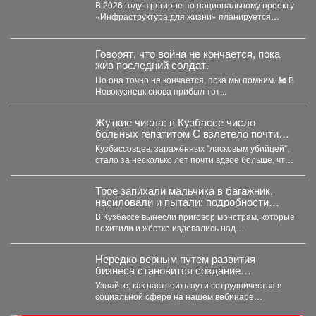
общественных пространств.
В 2026 году в регионе по национальному проекту
«Инфраструктура для жизни» планируется
обновить 115 общественных...
Говорят, что война не кончается, пока
жив последний солдат.
Но она точно не кончается, пока мы помним. 🚂 В
Новокузнецк снова прибыл тот...
Жуткие числа: в Кузбассе число
больных гепатитом С взлетело почти
вдвое
Кузбассовцев, заражённых "ласковым убийцей",
стало за несколько лет почти вдвое больше, что
показали последние исследования....
Трое запихали мальчика в багажник,
насиловали и пытали: подробности
жуткой истории из Кузбасса
В Кузбассе вынесли приговор монстрам, которые
похитили и жёстко издевались над
малолетниммальчиком. В Юрге...
Нередко верным путем развития
бизнеса становится создание
совместных проектов, работа в команде
Узнайте, как настроить пути сотрудничества в
и даже полномасштабные объединения.
социальной сфере на нашем вебинаре
«Креативное партнёрство. Нестандартные