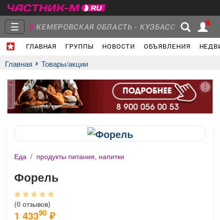
☰
КЕМЕРОВСКАЯ ОБЛАСТЬ - КУЗБАСС
ГЛАВНАЯ
ГРУППЫ
НОВОСТИ
ОБЪЯВЛЕНИЯ
НЕДВ
Главная
Группы
Новости
Главная
Товары/акции
реклама
Объявления
Недвижимость
Услуги
Еда
/
продукты питания, напитки
Работа
Транспорт
Компании
Форель
(0 отзывов)
90
1 433
₽