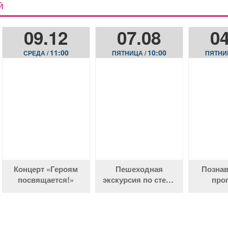
Й
09.12
07.08
04
11:00
10:00
СРЕДА /
ПЯТНИЦА /
ПЯТНИ
Концерт «Героям
Пешеходная
Познав
посвящается!»
экскурсия по стеле
про
«Город трудовой
«Родник
доблести»
муд