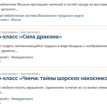
иблиотека Мысков приглашает жителей и гостей города на выставк
цельного...
я библиотечная система Мысковского городского округа
тека г. Мыски
 программы
|
мастер-класс
-класс «Сила дракона»
создать запоминающийся подарок в виде банданы с изображени
дракона,...
музей г. Междуреченск
ы
 программы
|
мастер-класс
-класс «Чинча: тайны шорских накосник
любили носить украшения, гармонично сочетая их со всеми элем
...
музей г. Междуреченск
ы