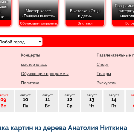
ьно-
Программа
ьная
Мастер-класс
Выставка «Отцы
литерат
а
«Танцуем вместе»
и дети»
многол
ные —
а»
Обучающие программы
Выставки
Встр
Концерты
Развлекательные 
мастер класс
Спорт
Обучающие программы
Театры
Политика
Экскурсии
вгуст
август
август
август
август
август
а
09
10
11
12
13
14
Вс
Пн
Вт
Ср
Чт
Пт
ка картин из дерева Анатолия Ниткина