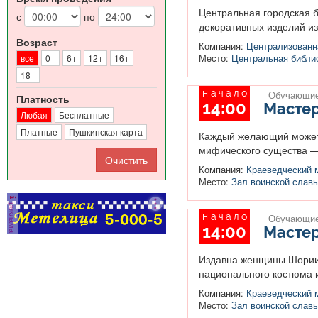
Центральная городская б
с
по
декоративных изделий из 
Возраст
Компания:
Централизованна
все
0+
6+
12+
16+
Место:
Центральная библио
18+
начало
Обучающие
Платность
14:00
Мастер
Любая
Бесплатные
Платные
Пушкинская карта
Каждый желающий может 
мифического существа — 
Компания:
Краеведческий 
Место:
Зал воинской слав
реклама
начало
Обучающие
14:00
Мастер
Издавна женщины Шории 
национального костюма и
Компания:
Краеведческий 
Место:
Зал воинской слав