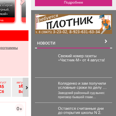
Подробнее
 «Герой
Экскурсия
Творче
урный,
«Шахтерское
Выставка «Мой
прогр
икий»
сердце Сибири»
путь»
фи
реклама
еча
Экскурсии
Выставки
В
НОВОСТИ
программы
Свежий номер газеты
«Частник‑М» от 4 августа!
Коляденко и зам получили
вгуст
август
август
август
август
август
ав
15
16
17
18
19
20
условные сроки по делу о
строительных махинациях
Сб
Вс
Пн
Вт
Ср
Чт
Заводский районный суд вынес
приговор бывшей главе
Кемеровского округа Марине
Коляденко и её заместителю
0+
Остаются считанные дни
Татьяне...
до открытия школы N 2.