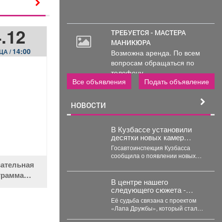
.12
ТРЕБУЕТСЯ - МАСТЕРА
МАНИКЮРА
14:00
Возможна аренда. По всем
ЦА /
вопросам обращаться по
телефону..
Все объявления
Подать объявление
НОВОСТИ
В Кузбассе установили
десятки новых камер
автофиксации нарушений
Госавтоинспекция Кузбасса
ПДД
сообщила о появлении новых
камер автоматической фиксации
ательная
нарушений правил дорожного
грамма
движения. С начала...
В центре нашего
и народной
следующего сюжета -
рости»
история собаки по кличке
Её судьба связана с проектом
Ада.
«Лапа Дружбы», который стал
победителем конкурса фонда