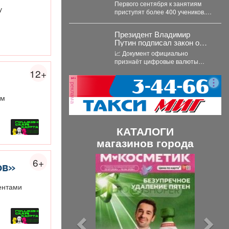
Первого сентября к занятиям
у
приступят более 400 учеников.
Побывал на месте, чтобы
убедиться, что мы...
Президент Владимир
Путин подписал закон о
легализации криптовалют в
📈 Документ официально
России.
признаёт цифровые валюты
имуществом, устанавливает
12+
правила их оборота и
реклама
гарантирует судебную защиту...
ем
КАТАЛОГИ
магазинов города
П
С
6+
ов»
р
л
е
е
ентами
д
д
ы
у