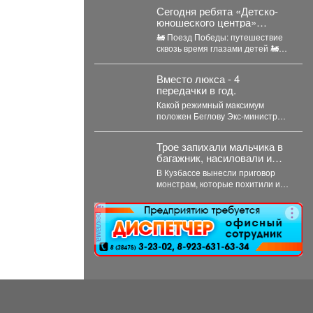
президентских грантов и...
Сегодня ребята «Детско-
юношеского центра»
отправились в необычное
🚂 Поезд Победы: путешествие
путешествие - на борт
сквозь время глазами детей 🚂
«Поезда Победы».
Сегодня ребята «Детско-
юношеского центра»
Вместо люкса - 4
отправились...
передачки в год.
Какой режимный максимум
положен Беглову Экс-министр
здравоохранения Кузбасса
Дмитрий Беглов отправился в
Трое запихали мальчика в
колонию строгого...
багажник, насиловали и
пытали: подробности
В Кузбассе вынесли приговор
жуткой истории из
монстрам, которые похитили и
Кузбасса
жёстко издевались над
малолетниммальчиком. В Юрге...
реклама