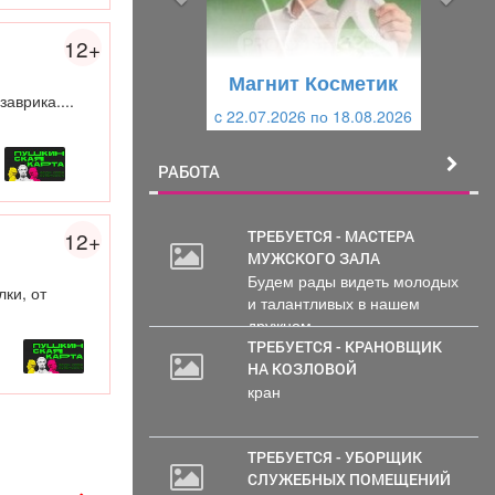
д
ю
у
щ
12+
щ
и
Магнит Косметик
и
й
аврика....
c 22.07.2026 по 18.08.2026
й
РАБОТА
ТРЕБУЕТСЯ - МАСТЕРА
12+
МУЖСКОГО ЗАЛА
Будем рады видеть молодых
ки, от
и талантливых в нашем
дружном...
ТРЕБУЕТСЯ - КРАНОВЩИК
НА КОЗЛОВОЙ
кран
ТРЕБУЕТСЯ - УБОРЩИК
СЛУЖЕБНЫХ ПОМЕЩЕНИЙ