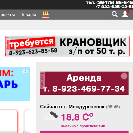
тел. (38475) 65-545
+7 923-625-02-51
Проекты
Товары
реклама
реклама
Сейчас в г. Междуреченск
(08:45)
o
18.8 C
облачно с прояснениями