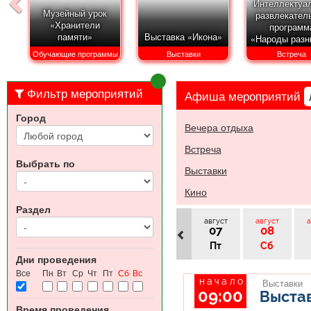
Интеллектуал
Музейный урок
развлекател
«Хранители
программ
памяти»
Выставка «Икона»
«Народы раз
страна одн
Обучающие программы
Выставки
Встреча
Фильтр мероприятий
Афиша
мероприятий
Город
Вечера отдыха
Встреча
Выбрать по
Выставки
Кино
Раздел
август
август
а
07
08
Пт
Сб
Дни проведения
Все
Пн
Вт
Ср
Чт
Пт
Сб
Вс
начало
Выставки
09:00
Выстав
Время проведения