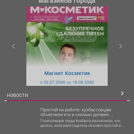
П
С
р
л
е
е
д
д
ы
у
д
ю
у
щ
щ
и
Магнит Косметик
и
й
c 22.07.2026 по 18.08.2026
й
НОВОСТИ
Простой на работе: кузбассовцам
объяснили кто и сколько должен
платить
Госинспекция труда Кузбасса разъяснила, что
делать, если работодатель объявил простой и
не платит. Государственная...