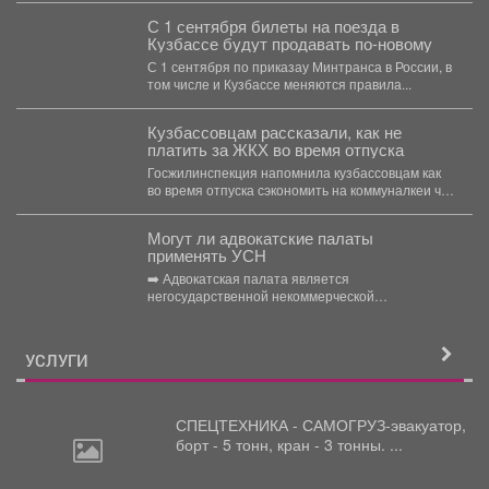
С 1 сентября билеты на поезда в
Кузбассе будут продавать по-новому
С 1 сентября по приказау Минтранса в России, в
том числе и Кузбассе меняются правила...
Кузбассовцам рассказали, как не
платить за ЖКХ во время отпуска
Госжилинспекция напомнила кузбассовцам как
во время отпуска сэкономить на коммуналкеи что
для этого нужно. ...
Могут ли адвокатские палаты
применять УСН
➡️ Адвокатская палата является
негосударственной некоммерческой
организацией, основанной на обязательном
членстве адвокатов (Федеральный закон от...
УСЛУГИ
СПЕЦТЕХНИКА - САМОГРУЗ-эвакуатор,
борт
- 5 тонн, кран - 3 тонны. ...