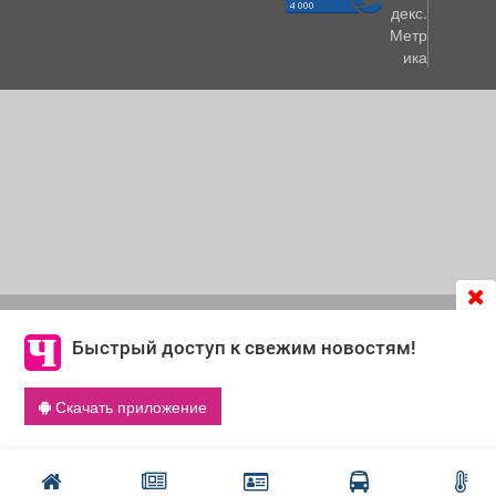
Продолжая использовать сайт
chastnik-m.ru
, Вы даете
согласие на обработку файлов cookie, которые
Быстрый доступ к свежим новостям!
обеспечивают корректную работу сайта и сбора
информации для улучшения качества сервисов.
Скачать приложение
Что такое cookie