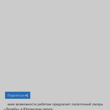
Афиша
Обучение
Проекты
Товары
Поздравления
Погода
ТВ программа
Я - пенсионер
Поделиться
акие возможности ребятам предлагает палаточный лагерь
«Дружба» в Юргинском округе.