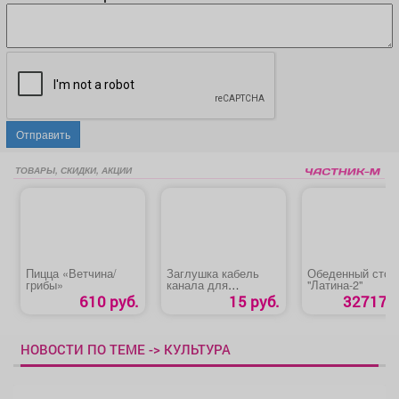
Отправить
ТОВАРЫ, СКИДКИ, АКЦИИ
Пицца «Ветчина/
Заглушка кабель
Обеденный стол
грибы»
канала для
"Латина-2"
компьютерного
610 руб.
15 руб.
32717 р
стола
НОВОСТИ ПО ТЕМЕ -> КУЛЬТУРА