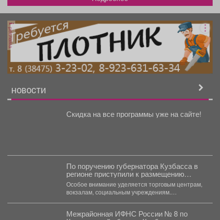
реклама
НОВОСТИ
Скидка на все программы уже на сайте!
По поручению губернатора Кузбасса в
регионе приступили к размещению
аптечек первой помощи в местах
Особое внимание уделяется торговым центрам,
массового скопления людей
вокзалам, социальным учреждениям.
«Обеспечение безопасности жителей - наш
безусловный...
Межрайонная ИФНС России № 8 по