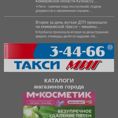
Кемеровской области-Кузбассу
напоминает о важном нововведении
☀Лето - горячая пора поступлений, подачи
документов и оформления справок.
Межрайонная ИФНС России № 8...
Второе за день жуткое ДТП произошло
на кемеровской трассе – машины
всмятку
В Кузбассе произошла вторая за деньстрашная
авария, очевидцы делятся кадрами. На
кемеровской трассе жёстко...
реклама
КАТАЛОГИ
магазинов города
П
С
р
л
е
е
д
д