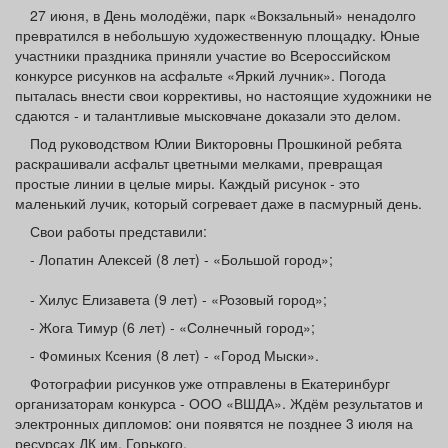
Афиша
Обучение
Проекты
27 июня, в День молодёжи, парк «Вокзальный» ненадолго
превратился в небольшую художественную площадку. Юные
участники праздника приняли участие во Всероссийском
конкурсе рисунков на асфальте «Яркий лучник». Погода
пыталась внести свои коррективы, но настоящие художники не
сдаются - и талантливые мысковчане доказали это делом.
Товары
Поздравления
Погода
Под руководством Юлии Викторовны Прошкиной ребята
раскрашивали асфальт цветными мелками, превращая
простые линии в целые миры. Каждый рисунок - это
маленький лучик, который согревает даже в пасмурный день.
Свои работы представили:
ТВ программа
Я - пенсионер
- Лопатин Алексей (8 лет) - «Большой город»;
- Хилус Елизавета (9 лет) - «Розовый город»;
- Жога Тимур (6 лет) - «Солнечный город»;
- Фоминых Ксения (8 лет) - «Город Мыски».
Фотографии рисунков уже отправлены в Екатеринбург
организаторам конкурса - ООО «ВШДА». Ждём результатов и
электронных дипломов: они появятся не позднее 3 июля на
ресурсах ДК им. Горького.