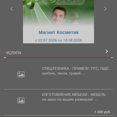
ы
у
д
ю
у
щ
щ
и
Магнит Косметик
и
й
c 22.07.2026 по 18.08.2026
й
УСЛУГИ
СПЕЦТЕХНИКА - ПРИВЕЗУ: ПГС,
ПЩС,
щебень, песок, гравий, ...
ИЗГОТОВЛЕНИЕ МЕБЕЛИ - МЕБЕЛЬ
на
заказ по вашим размерам! ...
1 000 руб.