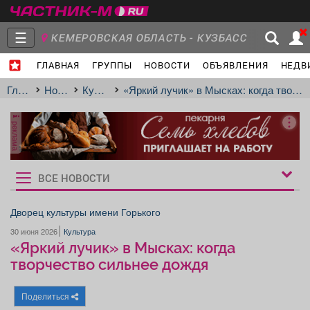
☰
КЕМЕРОВСКАЯ ОБЛАСТЬ - КУЗБАСС
ГЛАВНАЯ
ГРУППЫ
НОВОСТИ
ОБЪЯВЛЕНИЯ
НЕДВ
Главная
Группы
Новости
Главная
Новости
Культура
«Яркий лучик» в Мысках: когда творчество сильнее дождя
реклама
Объявления
Недвижимость
Услуги
ВСЕ НОВОСТИ
Рукбрики
новостей
Дворец культуры имени Горького
30 июня 2026
Культура
Работа
Транспорт
Компании
«Яркий лучик» в Мысках: когда
творчество сильнее дождя
Поделиться