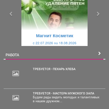
д
д
ы
у
д
ю
у
щ
щ
и
Магнит Косметик
и
й
c 22.07.2026 по 18.08.2026
й
РАБОТА
ТРЕБУЕТСЯ - ПЕКАРЬ ХЛЕБА
ТРЕБУЕТСЯ - МАСТЕРА МУЖСКОГО ЗАЛА
Будем рады видеть молодых и талантливых
в нашем дружном...