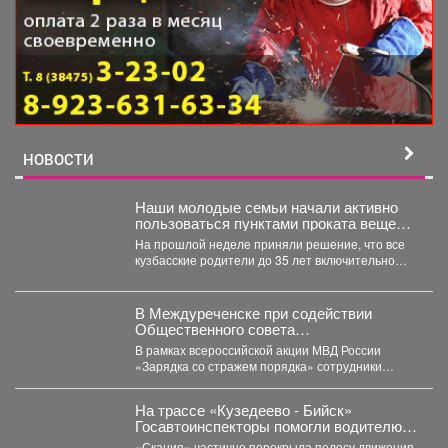
НОВОСТИ
Наши молодые семьи начали активно
пользоваться пунктами проката вещей
для новорожденных.
На прошлой неделе приняли решение, что все
кузбасские родители до 35 лет включительно
могут стать...
В Междуреченске при содействии
Общественного совета
полицейские провели утреннюю зарядку
В рамках всероссийской акции МВД России
для детей из лагеря дневного
«Зарядка со стражем порядка» сотрудники
пребывания
полиции совместно с членом...
На трассе «Кузедеево - Бийск»
Госавтоинспекторы помогли водителю
застрявшего в кювете грузовика.
«Скания» частично перекрыла полосу движения,