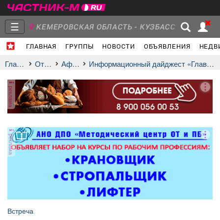
☰
КЕМЕРОВСКАЯ ОБЛАСТЬ - КУЗБАСС
ГЛАВНАЯ
ГРУППЫ
НОВОСТИ
ОБЪЯВЛЕНИЯ
НЕДВ
Главная
Группы
Новости
Главная
Отдых
афиша
Информационный дайджест «Главное — семья»
реклама
Объявления
Недвижимость
Услуги
реклама
Работа
Транспорт
Компании
Встреча