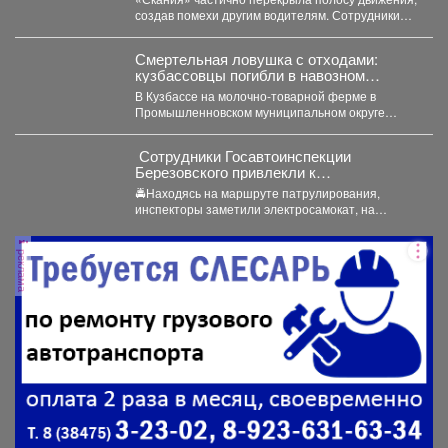
создав помехи другим водителям. Сотрудники
ГИБДД организовали на месте реверсивное...
Смертельная ловушка с отходами:
кузбассовцы погибли в навозном
котловане
В Кузбассе на молочно-товарной ферме в
Промышленновском муниципальном округе
погибли двое рабочих. Как сообщает...
‍ Сотрудники Госавтоинспекции
Березовского привлекли к
ответственности водителя
🚔Находясь на маршруте патрулирования,
электросамоката, который перевозил
инспекторы заметили электросамокат, на
ребенка
котором находилась мать с ребенком без
мотошлемов....
реклама