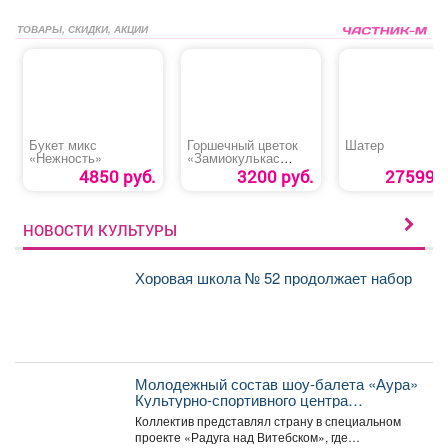
ТОВАРЫ, СКИДКИ, АКЦИИ
Букет микс
Горшечный цветок
Шатер
«Нежность»
«Замиокулькас
Зензи»
4850 руб.
3200 руб.
27599 р
НОВОСТИ КУЛЬТУРЫ
Хоровая школа № 52 продолжает набор
Молодежный состав шоу-балета «Аура»
Культурно-спортивного центра
металлургов победил в международном
Коллектив представлял страну в специальном
конкурсе «Славянский базар» в
проекте «Радуга над Витебском», где
Витебске.