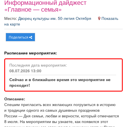
Информационный дайджест
Афиша
Обучение
Проекты
«Главное — семья»
Место:
Дворец культуры им. 50-летия Октября
Показать
на карте
Товары
Поздравления
Погода
Поделиться
Расписание мероприятия:
Последняя дата мероприятия:
ТВ программа
Я - пенсионер
08.07.2026 13:00
Сейчас и в ближайшее время это мероприятие не
проходит!
Описание:
Спешим пригласить всех желающих погрузиться в историю
и традиции одного из самых душевных праздников
России — Дня семьи, любви и верности, который отмечается
8 июля. На мероприятии вы узнаете, как появился этот
праздник и почему его связывают с именами святых Петра