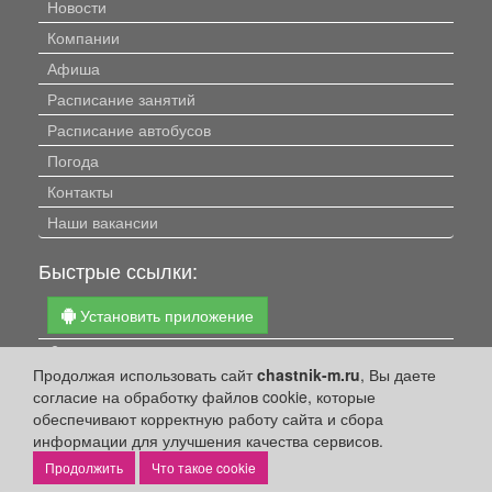
Новости
Компании
Афиша
Расписание занятий
Расписание автобусов
Погода
Контакты
Наши вакансии
Быстрые ссылки:
Установить приложение
Личный кабинет
Продолжая использовать сайт
chastnik-m.ru
, Вы даете
Подать объявление
согласие на обработку файлов cookie, которые
Подать объявление в газету
обеспечивают корректную работу сайта и сбора
информации для улучшения качества сервисов.
Поздравить
Что такое cookie
Скачать газету "Частник-М"