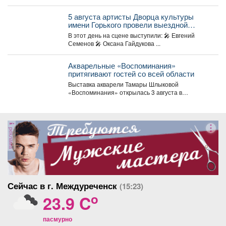
соревновались творческие коллективы из
России,...
5 августа артисты Дворца культуры
имени Горького провели выездной
концерт в реабилитационном центре
В этот день на сцене выступили: 🎤 Евгений
«Топаз».
Семенов 🎤 Оксана Гайдукова ...
Акварельные «Воспоминания»
притягивают гостей со всей области
Выставка акварели Тамары Шлыковой
«Воспоминания» открылась 3 августа в
Центральной библиотеке Мысков и сразу стала...
реклама
Сейчас в г. Междуреченск
(15:23)
o
23.9 C
пасмурно