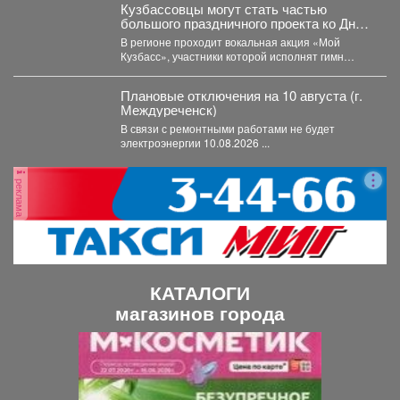
Кузбассовцы могут стать частью
большого праздничного проекта ко Дню
шахтера.
В регионе проходит вокальная акция «Мой
Кузбасс», участники которой исполнят гимн
Кузбасса и смогут попасть...
Плановые отключения на 10 августа (г.
Междуреченск)
В связи с ремонтными работами не будет
электроэнергии 10.08.2026 ...
реклама
КАТАЛОГИ
магазинов города
П
С
р
л
е
е