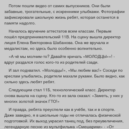
Потом пошли видео от самих выпускников. Они были
забавные, трогательные, с искренними улыбками. Фотографии
зафиксировали школьную жизнь ребят, которая останется в
памяти надолго.
Началось вручение аттестатов всем классам. Первым
пошёл предпринимательский 11В. На сцену вышла директор
лицея Елена Викторовна Шабанова. Она же вручала и
медалистам, но здесь было особенно волнительно.
«А чё мы молчим-то? Давайте кричать «МОЛОДЦЫ»»! -
вдруг раздался голос кого-то из родителей сзади.
И зал подхватил. «Молодцы!», «Мы любим вас!» Соседи по
креслам улыбались, родители махали руками. Было видно, как
сильно здесь любят ребят.
Следующим стал 11Б, технологический класс. Директор
снова вышла на сцену. Кто-то из зала сказал: «Заметь, у них у
многих золотой значок ГТО!»
И правда, ребята преуспели как в учёбе, так и в спорте.
Даже завидно, я в школьные годы не отличалась физической
подготовкой. Их выход украсил танец под, без преувеличения,
легендарную песню из мультфильма «Смешарики» - «От