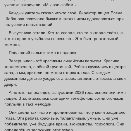
ученики закричали: «Мы вас любим!»
Каждый учитель сказал что-то своё. Директор лицея Елена
Шабанова пожелала бывшим школьникам вдохновляться при
получении новых знаний.
Выпускники встали. Кто-то хлопал, кто-то вытирал слёзы, а
кто-то просто улыбался во весь рот. Это был трогательный
момент.
Последний вальс и гимн в подарок
Завершилось всё красивым лицейским вальсом. Красиво,
торжественно, с лёгкой грустинкой. Ребята кружились в центре
зала, а мы, зрители, не могли оторвать глаз. С каждым
движением детство уходило, а взрослая жизнь открывала свои
двери.
А потом, напоследок, выпускники 2026 года исполнили гимн
лицея. В зале зажглись фонарики телефонов, сотни огоньков
поплыли в такт мелодии.
Они спели так чисто и проникновенно, что у меня защипало
глаза. Эти ребята красивые, талантливые, умные. Они уже
победители, уже будущие врачи, экономисты, психологи. Они
определённо заслужили этот вечер.