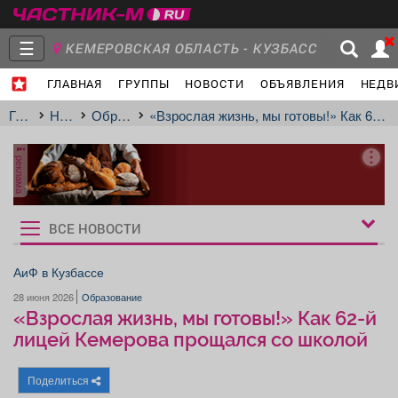
☰
КЕМЕРОВСКАЯ ОБЛАСТЬ - КУЗБАСС
ГЛАВНАЯ
ГРУППЫ
НОВОСТИ
ОБЪЯВЛЕНИЯ
НЕДВ
МЕЖДУРЕЧЕНСК
- Ваш город?
Главная
Группы
Новости
Главная
Новости
Образование
«Взрослая жизнь, мы готовы!» Как 62-й лицей Кемерова прощался со школой
реклама
Объявления
Недвижимость
Услуги
ВСЕ НОВОСТИ
Рукбрики
новостей
АиФ в Кузбассе
28 июня 2026
Образование
Работа
Транспорт
Компании
«Взрослая жизнь, мы готовы!» Как 62-й
лицей Кемерова прощался со школой
Поделиться