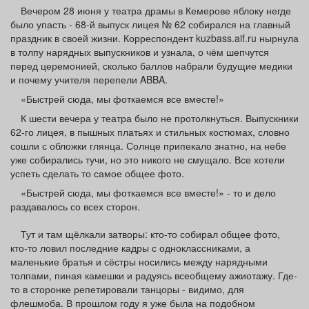
Афиша
Обучение
Проекты
Вечером 28 июня у театра драмы в Кемерове яблоку негде
было упасть - 68-й выпуск лицея № 62 собирался на главный
праздник в своей жизни. Корреспондент kuzbass.aif.ru нырнула
в толпу нарядных выпускников и узнала, о чём шепчутся
перед церемонией, сколько баллов набрали будущие медики
и почему учителя перепели ABBA.
Товары
Поздравления
Погода
«Быстрей сюда, мы фоткаемся все вместе!»
К шести вечера у театра было не протолкнуться. Выпускники
62-го лицея, в пышных платьях и стильных костюмах, словно
сошли с обложки глянца. Солнце припекало знатно, на небе
уже собирались тучи, но это никого не смущало. Все хотели
ТВ программа
Я - пенсионер
успеть сделать то самое общее фото.
«Быстрей сюда, мы фоткаемся все вместе!» - то и дело
раздавалось со всех сторон.
Тут и там щёлкали затворы: кто-то собирал общее фото,
кто-то ловил последние кадры с одноклассниками, а
маленькие братья и сёстры носились между нарядными
толпами, пиная камешки и радуясь всеобщему ажиотажу. Где-
то в сторонке репетировали танцоры - видимо, для
флешмоба. В прошлом году я уже была на подобном