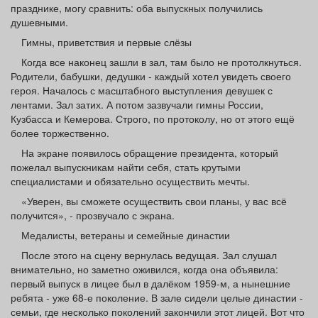
празднике, могу сравнить: оба выпускных получились
душевными.
Гимны, приветствия и первые слёзы
Когда все наконец зашли в зал, там было не протолкнуться.
Родители, бабушки, дедушки - каждый хотел увидеть своего
героя. Началось с масштабного выступления девушек с
лентами. Зал затих. А потом зазвучали гимны России,
Кузбасса и Кемерова. Строго, по протоколу, но от этого ещё
более торжественно.
На экране появилось обращение президента, который
пожелал выпускникам найти себя, стать крутыми
специалистами и обязательно осуществить мечты.
«Уверен, вы сможете осуществить свои планы, у вас всё
получится», - прозвучало с экрана.
Медалисты, ветераны и семейные династии
После этого на сцену вернулась ведущая. Зал слушал
внимательно, но заметно оживился, когда она объявила:
первый выпуск в лицее был в далёком 1959-м, а нынешние
ребята - уже 68-е поколение. В зале сидели целые династии -
семьи, где несколько поколений закончили этот лицей. Вот что