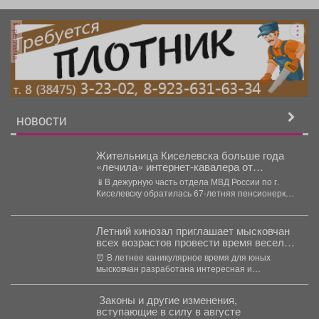
реклама
НОВОСТИ
Жительница Киселевска больше года
«лечила» интернет-кавалера от
несуществующей болезни и перевела
📱В дежурную часть отдела МВД России по г.
ему более 100 000 рублей
Киселевску обратилась 67-летняя пенсионерка.
Она сообщила, что...
Летний кинозал приглашает мысковчан
всех возрастов провести время весело
и познавательно.
⏰ В летнее каникулярное время для юных
мысковчан разработана интересная и
познавательная зрительская программа! ...
️ Законы и другие изменения,
вступающие в силу в августе