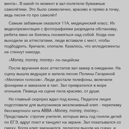
винта». В какой-то момент в зал полетели бумажные
самолётики. Это было символично, красиво и прямо в точку,
ведь песня-то про самолёт!
Самым забавным оказался 11А, медицинский класс. Их
видеопрезентация с фотографиями разрядила обстановку,
ребята явно не боялись посмеяться над собой. Когда они
выходили за аттестатами, люди вставали с мест, чтобы
подбодрить. Кричали, хлопали. Казалось, что аплодисменты
не стихнут никогда.
«Money, money, money» по-лицейски
После вручения всех аттестатов зал замер в ожидании. На
сцену вышла ведущая и запела песню Полины Гагариной
«Миллион голосов». Люди достали телефоны, включили
фонарики и замахали в такт. Зал превратился в море
огоньков. Певица на сцене пела красиво, от души.
Но главный сюрприз ждал под конец. Педагоги лицея
подготовили для выпускников эксклюзивный клип - перепевку
бессмертного хита ABBA «Money, money, money».
Представьте: строгие учителя, которые весь год гоняли детей
по ЕГЭ, вдруг поют и танцуют на экране. Зал покатывался со
смеху. Когда клип закончился, педагоги вышли на сцену, и