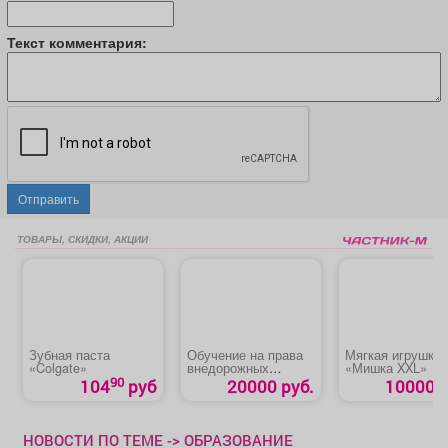
Текст комментария:
Отправить
ТОВАРЫ, СКИДКИ, АКЦИИ
Зубная паста
Обучение на права
Мягкая игрушка
«Colgate»
внедорожных
«Мишка XXL»
мототранспортных
90
104
руб
20000 руб.
10000 р
средств категории AI
НОВОСТИ ПО ТЕМЕ -> ОБРАЗОВАНИЕ