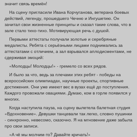
значит связь времён!
На сцену пригласили Ивана Корчуганова, ветерана боевых
действий, легенду, прошедшего Чечню и Ингушетию. Он
зачитал свои жизненные принципы и сказал такие слова, что в
зале стало тихо-тихо. Мотивирующая речь с душой.
Первыми аттестаты получали золотые и серебряные
медалисты. Ребята с серьёзными лицами поднимались за
аттестатами с отличием, а зал взрывался аплодисментами, не
сдерживая эмоций:
«Молодцы! Молодцы!» - гремело со всех рядов.
И было за что, ведь за плечами этих ребят - победы на
всероссийских олимпиадах, научные проекты, спортивные
достижения. Они уже имеют вес в вузах ещё до поступления.
Каждого провожали овациями. Думаю, ком в горле появился у
многих.
Когда наступила пауза, на сцену вылетела балетная студия
«Вдохновение». Девушки танцевали так легко, словно пушинки
- синхронно, невесомо, сказочно. Я на мгновение даже забыла
про свои записи.
«А чё мы молчим-то? Давайте кричать!»