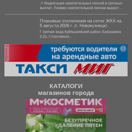
📌 Индексация накопительных пенсий и срочных
выплат. Размер накопительной пенсии вырастет
на 17,3%, а...
Плановые отключения на сетях ЖКХ на
5 августа 2026 г. (г. Новокузнецк)
Г орячая вода Куйбышевский район: Бабушкина
2,2а, Спортивная...
реклама
КАТАЛОГИ
магазинов города
П
С
р
л
е
е
д
д