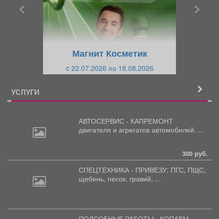
ы
у
д
ю
у
щ
щ
и
Магнит Косметик
и
й
c 22.07.2026 по 18.08.2026
й
УСЛУГИ
АВТОСЕРВИС - КАПРЕМОНТ
двигателя
и агрегатов автомобилей. ...
300 руб.
СПЕЦТЕХНИКА - ПРИВЕЗУ: ПГС,
ПЩС,
щебень, песок, гравий, ...
ПОДСОБНЫЕ РАБОТЫ - КОПАЕМ