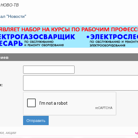
 НОВО-ТВ
ал "Новости"
риев
я:
Отправить
КИ, АКЦИИ