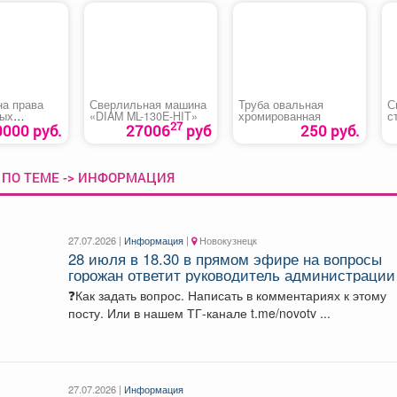
на права
Сверлильная машина
Труба овальная
С
ных
«DIAM ML-130E-HIT»
хромированная
с
27
портных
с
0000 руб.
27006
руб
250 руб.
тегории AI
 ПО ТЕМЕ -> ИНФОРМАЦИЯ
27.07.2026 |
Информация
|
Новокузнецк
28 июля в 18.30 в прямом эфире на вопросы
горожан ответит руководитель администрации
Заводского района Алексей Александрович
❓Как задать вопрос. Написать в комментариях к этому
Ермолаев.
посту. Или в нашем ТГ-канале t.me/novotv ...
ОДАМ -
м,
г
мерово,
27.07.2026 |
Информация