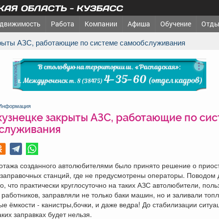
АЯ ОБЛАСТЬ - КУЗБАСС
движимость
Работа
Компании
Афиша
Обучение
Отды
крыты АЗС, работающие по системе самообслуживания
реклама
Информация
кузнецке закрыты АЗС, работающие по си
служивания
иотажа созданного автолюбителями было принято решение о приос
заправочных станций, где не предусмотрены операторы. Поводом 
о, что практически круглосуточно на таких АЗС автолюбители, поль
 работников, заправляли не только баки машин, но и заливали топл
е ёмкости - канистры,бочки, и даже ведра! До стабилизации ситуа
аких заправках будет нельзя.