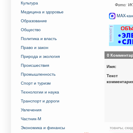
Культура
Фото: VK
Медицина и здоровье
MAX-кан
Образование
Общество
реклама
Политика и власть
Право и закон
0 Коммента
Природа и экология
Происшествия
Имя:
Промышленность
Текст
комментари
Спорт и туризм
Технологии и наука
Транспорт и дороги
Увлечения
Частник-М
Экономика и финансы
ТОВАРЫ, СКИД