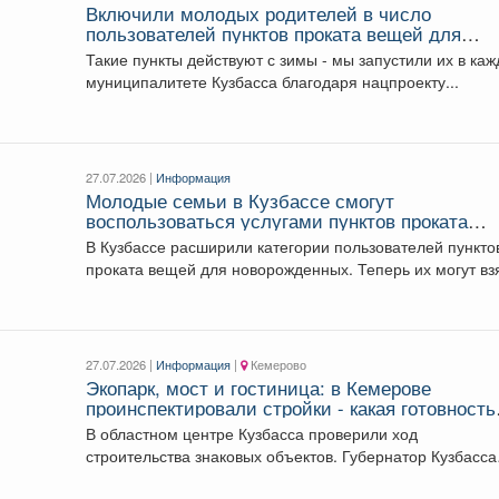
..
Включили молодых родителей в число
пользователей пунктов проката вещей для
новорожденных.
Такие пункты действуют с зимы - мы запустили их в ка
муниципалитете Кузбасса благодаря нацпроекту...
27.07.2026 |
Информация
Молодые семьи в Кузбассе смогут
воспользоваться услугами пунктов проката
вещей для новорожденных
В Кузбассе расширили категории пользователей пункто
проката вещей для новорожденных. Теперь их могут вз
и...
27.07.2026 |
Информация
|
Кемерово
Экопарк, мост и гостиница: в Кемерове
проинспектировали стройки - какая готовность
объектов
В областном центре Кузбасса проверили ход
строительства знаковых объектов. Губернатор Кузбасса
Илья Середюк проинспектировал...