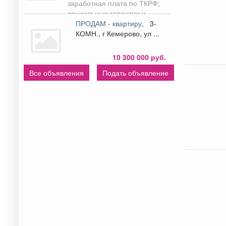
заработная плата по ТКРФ;
ул .
руб.
социальные гарантии и
уверенность в...
ПРОДАМ - квартиру,
3-
КОМН., г Кемерово, ул ...
10 300 000 руб.
Все объявления
Подать объявление