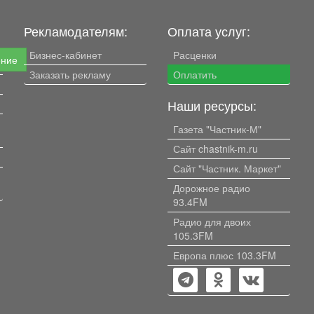
Рекламодателям:
Оплата услуг:
Бизнес-кабинет
Расценки
ение
Заказать рекламу
Оплатить
Наши ресурсы:
Газета "Частник-М"
Сайт chastnik-m.ru
Сайт "Частник. Маркет"
Дорожное радио
93.4FM
Радио для двоих
105.3FM
Европа плюс 103.3FM