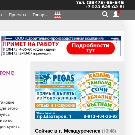
тел. (38475) 65-545
+7 923-625-02-51
х
Проекты
Товары
реклама
стеме
реклама
тановке
для этого
зуясь
иво во
ции купить
Сейчас в г. Междуреченск
(13:48)