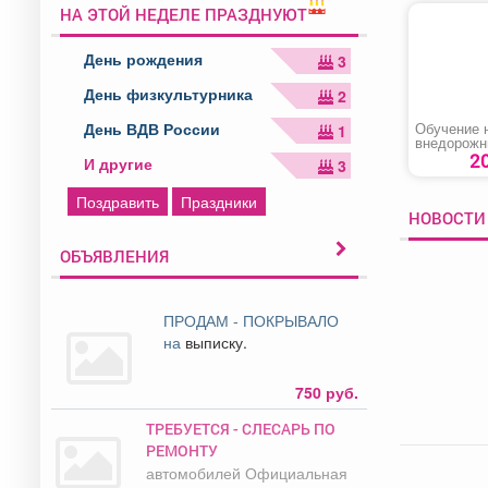
НА ЭТОЙ НЕДЕЛЕ ПРАЗДНУЮТ
День рождения
3
День физкультурника
2
День ВДВ России
Обучение 
1
внедорож
мототранс
2
И другие
3
средств ка
Поздравить
Праздники
НОВОСТИ
ОБЪЯВЛЕНИЯ
ПРОДАМ - ПОКРЫВАЛО
на
выписку.
750 руб.
ТРЕБУЕТСЯ - СЛЕСАРЬ ПО
ПР
1
РЕМОНТУ
до
270
автомобилей Официальная
Ке
000