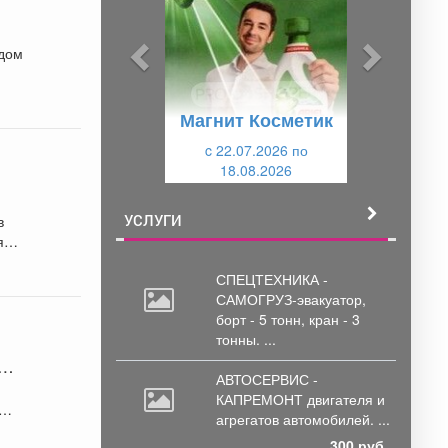
д
д
ы
у
ждом
д
ю
у
щ
Магнит Косметик
щ
и
и
c 22.07.2026 по
й
18.08.2026
й
УСЛУГИ
в
ять
СПЕЦТЕХНИКА -
САМОГРУЗ-эвакуатор,
борт
- 5 тонн, кран - 3
тонны. ...
АВТОСЕРВИС -
КАПРЕМОНТ двигателя
и
агрегатов автомобилей. ...
300 руб.