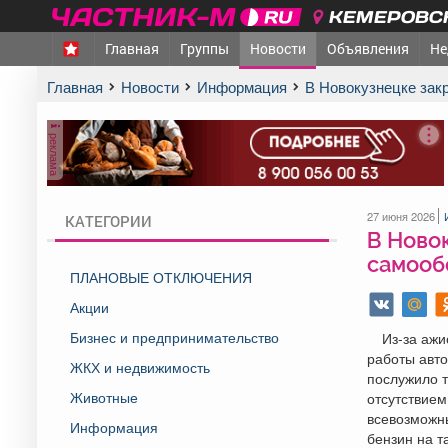
КЕМЕРОВСК
Главная
Группы
Новости
Объявления
Не
Главная
Новости
Информация
️В Новокузнецке за
реклама
27 июня 2026
КАТЕГОРИИ
️В Ново
самооб
ПЛАНОВЫЕ ОТКЛЮЧЕНИЯ
Акции
Бизнес и предпринимательство
Из-за аж
работы авто
ЖКХ и недвижимость
послужило т
Животные
отсутствием
всевозможны
Информация
бензин на т