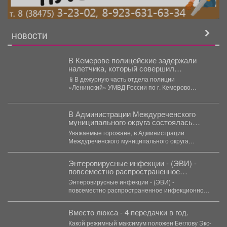
НОВОСТИ
В Кемерове полицейские задержали
налетчика, который совершил
разбойное нападение на прохожего
📱В дежурную часть отдела полиции
«Ленинский» УМВД России по г. Кемерово
обратился 25-летний местный житель....
В Администрации Междуреченского
муниципального округа состоялась
тренировка по отработке действий сил и
Уважаемые горожане, в Администрации
средств по пресечению
Междуреченского муниципального округа
террористического акта
состоялась тренировка по отработке действий
сил и средств...
Энтеровирусные инфекции - (ЭВИ) -
повсеместно распространенное
инфекционное заболевание,
Энтеровирусные инфекции - (ЭВИ) -
вызываемое вирусами рода Enterovirus.
повсеместно распространенное инфекционное
заболевание, вызываемое вирусами рода
Enterovirus. Энтеровирусы устойчивы...
Вместо люкса - 4 передачки в год.
Какой режимный максимум положен Беглову Экс-