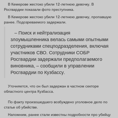
Афиша
Обучение
Проекты
В Кемерове жестоко убили 12-летнюю девочку. В
Росгвардии показали фото преступника.
В Кемерове жестоко убили 12-летнюю девочку, пропавшую
ранее. Подозреваемого задержали.
– Поиск и нейтрализация
Товары
Поздравления
Погода
злоумышленника велась самыми опытными
сотрудниками спецподразделения, включая
участников СВО. Сотрудники СОБР
Росгвардии задержали предполагаемого
ТВ программа
Я - пенсионер
виновника, – сообщили в управлении
Росгвардии по Кузбассу.
Уточняется, что он был задержан в частном секторе
областного центра Кузбасса.
По факту произошедшего возбуждено уголовное дело по
статье об убийстве.
Напомним, ранее стали известны подробности про убийцу