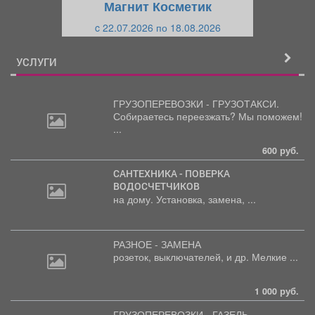
Магнит Косметик
и
й
c 22.07.2026 по 18.08.2026
й
УСЛУГИ
ГРУЗОПЕРЕВОЗКИ - ГРУЗОТАКСИ.
Собираетесь
переезжать? Мы поможем!
...
600 руб.
САНТЕХНИКА - ПОВЕРКА
ВОДОСЧЕТЧИКОВ
на дому. Установка, замена, ...
РАЗНОЕ - ЗАМЕНА
розеток,
выключателей, и др. Мелкие ...
1 000 руб.
ГРУЗОПЕРЕВОЗКИ - ГАЗЕЛЬ