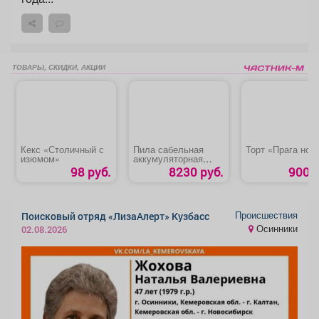
ТОВАРЫ, СКИДКИ, АКЦИИ
Кекс «Столичный с
Пила сабельная
Торт «Прага нов
изюмом»
аккумуляторная
ЗУБР «СПЛ-125-22»
98 руб.
8230 руб.
900 р
Происшествия
Поисковый отряд «ЛизаАлерт» Кузбасс
Осинники
02.08.2026