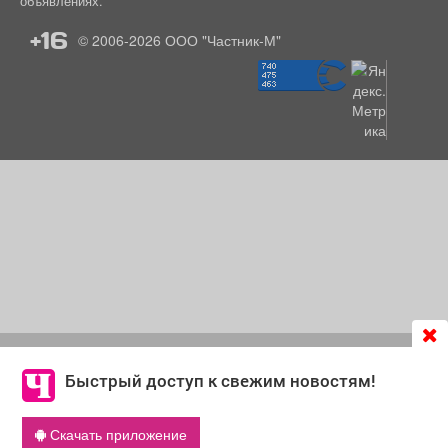
объявлениях.
+16
© 2006-2026
ООО "Частник-М"
Продолжая использовать сайт
chastnik-m.ru
, Вы даете
согласие на обработку файлов cookie, которые
Быстрый доступ к свежим новостям!
обеспечивают корректную работу сайта и сбора
информации для улучшения качества сервисов.
Скачать приложение
Что такое cookie