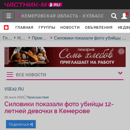
☰
КЕМЕРОВСКАЯ ОБЛАСТЬ - КУЗБАСС
ГЛАВНАЯ
ГРУППЫ
НОВОСТИ
ОБЪЯВЛЕНИЯ
НЕДВ
МЕЖДУРЕЧЕНСК
- Ваш город?
Главная
Группы
Новости
Главная
Новости
Происшествия
Силовики показали фото убийцы 12-летней девочки в Кемерове
реклама
Объявления
Недвижимость
Услуги
ВСЕ НОВОСТИ
Рукбрики
новостей
VSE42.RU
28 июня 2026
Происшествия
Работа
Транспорт
Компании
Силовики показали фото убийцы 12-
летней девочки в Кемерове
Поделиться