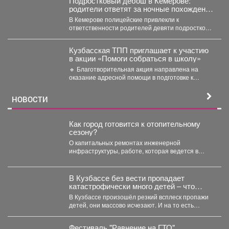
Подростковый дебош в Кемерове:
родители ответят за ночные похождения
детей
В Кемерове полицейские привлекли к
ответственности родителей девяти подростков.
В Кемерове полицейские выявили в...
Кузбасская ТПП приглашает к участию
в акции «Помоги собраться в школу»
🔹 Благотворительная акция направлена на
оказание адресной помощи в подготовке к
новому учебному году первоклассников...
НОВОСТИ
Как город готовится к отопительному
сезону?
О капитальных ремонтах инженерной
инфраструктуры, работе, которая ведется в
жилом фонде и социальных учреждениях,
восстановлении...
В Кузбассе без вести пропадает
катастрофически много детей – что
происходит
В Кузбассе произошёл резкий всплеск пропажи
детей, они массово исчезают. И на то есть
причина....
Фестиваль "Равнение на ГТО"