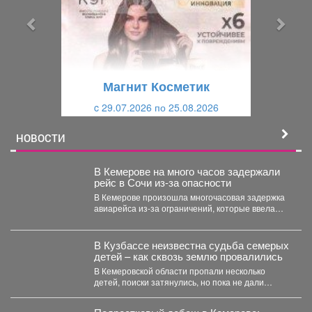
ы
у
д
ю
у
щ
щ
и
Магнит Косметик
и
й
c 29.07.2026 по 25.08.2026
й
НОВОСТИ
В Кемерове на много часов задержали
рейс в Сочи из-за опасности
В Кемерове произошла многочасовая задержка
авиарейса из-за ограничений, которые ввела
Росавиация. Утром в четверг,...
В Кузбассе неизвестна судьба семерых
детей – как сквозь землю провалились
В Кемеровской области пропали несколько
детей, поиски затянулись, но пока не дали
никакого результата. ...