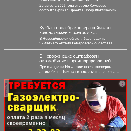
20 августа 2026 года в городе Кемерово
состоится финал Проекта Профилактический
физкультурно-патриотический фестиваль
«Равнение на...
Кузбассовца-браконьера поймали с
краснокнижным осетром в
Новосибирске
В Новосибирской области будут судить
39‑летнего жителя Кемеровской области за
незаконную добычу рыбы, занесённой в...
В Новокузнецке оштрафован
автомобилист, проигнорировавший
запрещающий сигнал светофора
При выезде на Ильинское шоссе вповернь
автомобиля «Тойота» в повернул направо на
красный свет. Сотрудники...
реклама