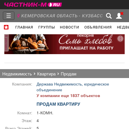
☰
КЕМЕРОВСКАЯ ОБЛАСТЬ - КУЗБАСС
ГЛАВНАЯ
ГРУППЫ
НОВОСТИ
ОБЪЯВЛЕНИЯ
НЕДВ
Главная
Группы
Новости
реклама
Объявления
Недвижимость
Услуги
недвижимость
квартира
продам
Компания:
Держава Недвижимость, юридическое
объединение
У компании еще 1837 объектов
Работа
Транспорт
Компании
ПРОДАМ КВАРТИРУ
Комнат:
1-КОМН.
Этаж:
4
Всего Этажей:
5