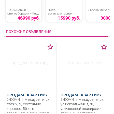
Бензиновый
Пила
Сборка мебели
снегоуборщик «Huter
аккумуляторная
SGC 4100 L»
цепная «Senix csx2-
46990 руб.
15990 руб.
3000 р
M3-EU»
ПОХОЖИЕ ОБЪЯВЛЕНИЯ
продам - квартиру
продам - квартиру
ПРОДАМ -
КВАРТИРУ
ПРОДАМ -
КВАРТИРУ
2-КОМН., г Междуреченск,
3-КОМН., г Междуреченск,
этаж 2, 5, состояние
ул Вокзальная, д 70,
хорошее, 50 кв.м,
улучшенной планировки,
пластиковые окна, новая
этаж 4, 9, состояние