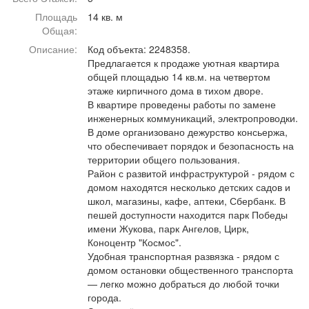
Афиша
Обучение
Проекты
Площадь
14 кв. м
Общая:
Описание:
Код объекта: 2248358.
Предлагается к продаже уютная квартира
общей площадью 14 кв.м. на четвертом
Товары
Поздравления
Погода
этаже кирпичного дома в тихом дворе.
В квартире проведены работы по замене
инженерных коммуникаций, электропроводки.
В доме организовано дежурство консьержа,
что обеспечивает порядок и безопасность на
территории общего пользования.
ТВ программа
Я - пенсионер
Район с развитой инфраструктурой - рядом с
домом находятся несколько детских садов и
школ, магазины, кафе, аптеки, Сбербанк. В
пешей доступности находится парк Победы
имени Жукова, парк Ангелов, Цирк,
Коноцентр "Космос".
Удобная транспортная развязка - рядом с
домом остановки общественного транспорта
— легко можно добраться до любой точки
города.