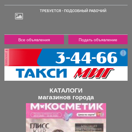
ТРЕБУЕТСЯ - ПОДСОБНЫЙ РАБОЧИЙ
2
000
руб.
Все объявления
Подать объявление
реклама
КАТАЛОГИ
магазинов города
П
С
р
л
е
е
д
д