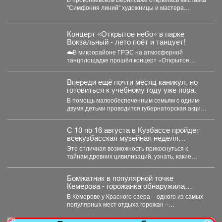
"Симфония линий" художницы и мастера
декоративно-прикладного искусства Натальи
Калугиной. ...
Концерт «Открытое небо» в парке
Вокзальный - лето поёт и танцует!
☁️В микрорайоне ГРЭС на атмосферной
танцплощадке прошёл концерт «Открытое
небо». Под летние ритмы с радостью...
Впереди ещё почти месяц каникул, но
готовиться к учебному году уже пора.
В помощь малообеспеченным семьям c одним-
двумя детьми проводится губернаторская акция
«Первое сентября - каждому школьнику»....
С 10 по 16 августа в Кузбассе пройдет
всекузбасская музейная неделя
археологии и палеонтологии.
Это отличная возможность прикоснуться к
тайнам древних цивилизаций, узнать, какие
удивительные существа населяли наш край...
Бомжатник в популярной точке
Кемерова - горожанка обнаружила
жуткий объект на Красном озере
В Кемерове у Красного озера – одного из самых
популярных мест отдыха горожан –
обнаружили...