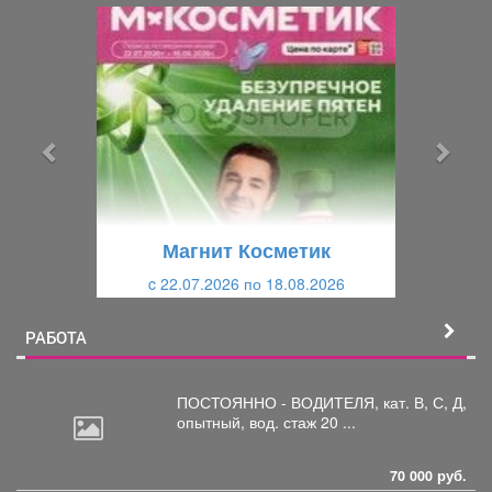
П
С
р
л
е
е
д
д
ы
у
д
ю
у
щ
щ
и
Магнит Косметик
и
й
c 22.07.2026 по 18.08.2026
й
РАБОТА
ПОСТОЯННО - ВОДИТЕЛЯ, кат.
В, С, Д,
опытный, вод. стаж 20 ...
70 000 руб.