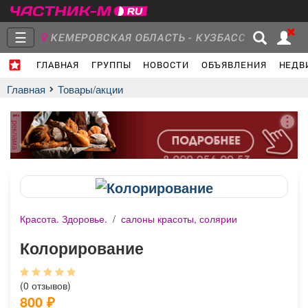
☰
КЕМЕРОВСКАЯ ОБЛАСТЬ - КУЗБАСС
ГЛАВНАЯ
ГРУППЫ
НОВОСТИ
ОБЪЯВЛЕНИЯ
НЕДВ
Главная
Группы
Новости
Главная
Товары/акции
реклама
Объявления
Недвижимость
Услуги
Красота. Здоровье.
/
салоны красоты, солярии
Работа
Транспорт
Компании
Колорирование
(0 отзывов)
800
₽