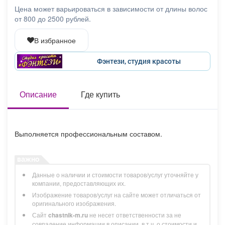
Афиша
Обучение
Проекты
Цена может варьироваться в зависимости от длины волос
от 800 до 2500 рублей.
В избранное
Фэнтези, студия красоты
Товары
Поздравления
Погода
Описание
Где купить
ТВ программа
Я - пенсионер
Выполняется профессиональным составом.
Данные о наличии и стоимости товаров/услуг уточняйте у
компании, предоставляющих их.
Изображение товаров/услуг на сайте может отличаться от
оригинального изображения.
Сайт
chastnik-m.ru
не несет ответственности за не
совпадение информации в описании, в т.ч. о стоимости и