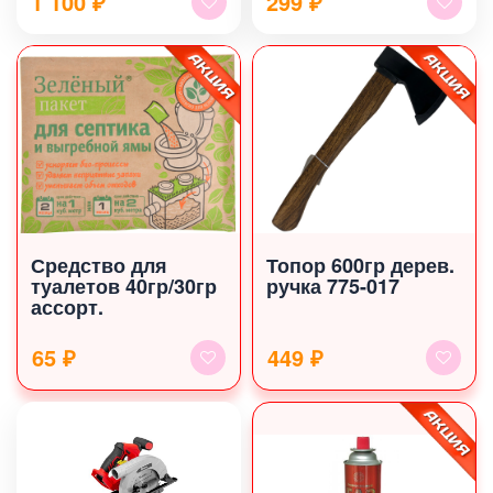
1 100
₽
299
₽
Средство для
Топор 600гр дерев.
туалетов 40гр/30гр
ручка 775-017
ассорт.
65 ₽
449 ₽