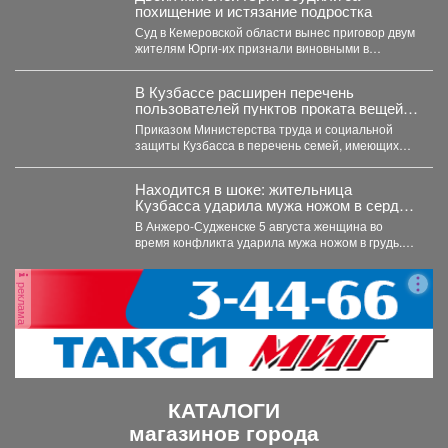
похищение и истязание подростка
Суд в Кемеровской области вынес приговор двум
жителям Юрги-их признали виновными в
похищении, истязании и...
В Кузбассе расширен перечень
пользователей пунктов проката вещей
для новорожденных
Приказом Министерства труда и социальной
защиты Кузбасса в перечень семей, имеющих
право воспользоваться услугами пунктов...
Находится в шоке: жительница
Кузбасса ударила мужа ножом в сердце
- подробности
В Анжеро-Судженске 5 августа женщина во
время конфликта ударила мужа ножом в грудь.
Мужчина скончался....
реклама
КАТАЛОГИ
магазинов города