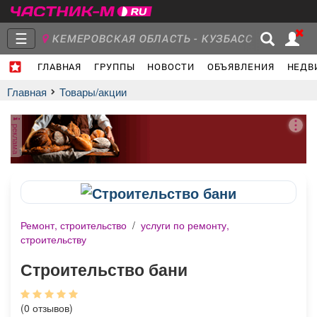
☰
КЕМЕРОВСКАЯ ОБЛАСТЬ - КУЗБАСС
ГЛАВНАЯ
ГРУППЫ
НОВОСТИ
ОБЪЯВЛЕНИЯ
НЕДВ
Главная
Группы
Новости
Главная
Товары/акции
реклама
Объявления
Недвижимость
Услуги
Ремонт, строительство
/
услуги по ремонту,
строительству
Работа
Транспорт
Компании
Строительство бани
(0 отзывов)