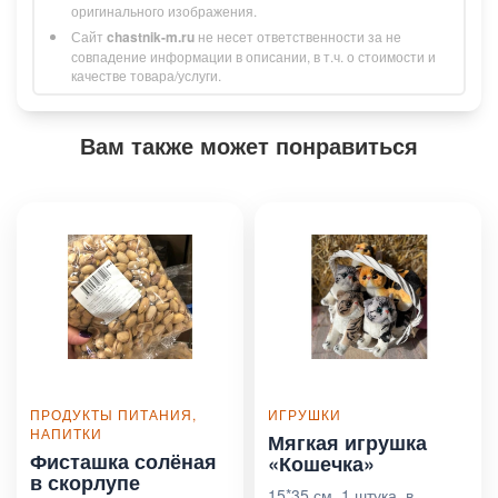
оригинального изображения.
Сайт
chastnik-m.ru
не несет ответственности за не
совпадение информации в описании, в т.ч. о стоимости и
качестве товара/услуги.
Вам также может понравиться
ПРОДУКТЫ ПИТАНИЯ,
ИГРУШКИ
НАПИТКИ
Мягкая игрушка
Фисташка солёная
«Кошечка»
в скорлупе
15*35 см, 1 штука, в