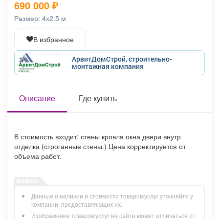
690 000
₽
Афиша
Обучение
Проекты
Размер: 4х2.5 м
В избранное
АрвитДомСтрой, строительно-
Товары
Поздравления
Погода
монтажная компания
Описание
Где купить
ТВ программа
Я - пенсионер
В стоимость входит: стены кровля окна двери внутр
отделка (строганные стены.) Цена корректируется от
объема работ.
Данные о наличии и стоимости товаров/услуг уточняйте у
компании, предоставляющих их.
Изображение товаров/услуг на сайте может отличаться от