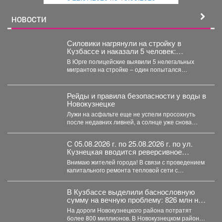
й
НОВОСТИ
Силовики нагрянули на стройку в
Кузбассе и наказали 5 человек:
подробности
В Юрге полицейские выявили 5 нелегальных
мигрантов на стройке – один попытался
сбежать, но его...
Рейды и правила безопасности у воды в
Новокузнецке
Лужи на асфальте еще не успели просохнуть
после недавних ливней, а солнце уже снова
палит...
С 05.08.2026 г. по 25.08.2026 г. по ул.
Кузнецкая вводится реверсивное
движения для автотранспорта
Внимаю жителей города! В связи с проведением
капитального ремонта тепловой сети с
05.08.2026 г....
В Кузбассе выделили баснословную
сумму на вечную проблему: 826 млн на
ремонт
На дороги Новокузнецкого района потратят
более 800 миллионов. В Новокузнецком районе в