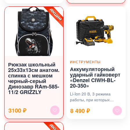
ИНСТРУМЕНТЫ
Рюкзак школьный
Аккумуляторный
25х33х13см анатом.
ударный гайковерт
спинка с мешком
«Denzel CIWH-BL-
черный-серый
20-350»
Динозавр RAm-585-
11/2 GRIZZLY
Li-Ion 20 В, 3 режима
работы, при которых
частота вращения
3100 ₽
8 490
₽
шпинделя составляет 0-
1500, 0-2000 и 0-2500 об/
мин, а частота ударов 0-
2100, 0-2800 и 0-3500 уд/