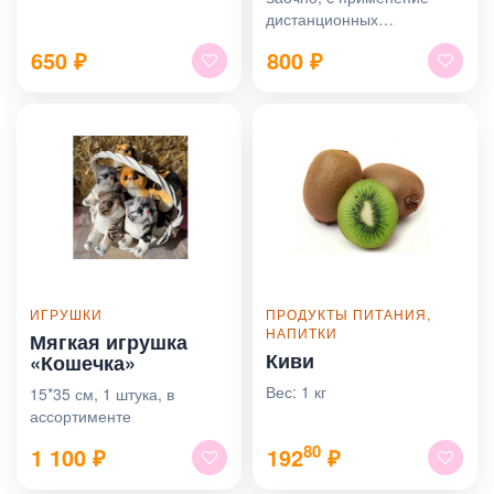
дистанционных
образовательных
650
₽
800
₽
технологий, в объеме 8
часов. Зачисление по
заявке в день обращения
ИГРУШКИ
ПРОДУКТЫ ПИТАНИЯ,
НАПИТКИ
Мягкая игрушка
Киви
«Кошечка»
Вес: 1 кг
15*35 см, 1 штука, в
ассортименте
80
1 100
₽
192
₽