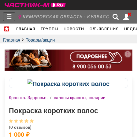
☰
КЕМЕРОВСКАЯ ОБЛАСТЬ - КУЗБАСС
ГЛАВНАЯ
ГРУППЫ
НОВОСТИ
ОБЪЯВЛЕНИЯ
НЕДВ
Главная
Группы
Новости
Главная
Товары/акции
реклама
Объявления
Недвижимость
Услуги
Красота. Здоровье.
/
салоны красоты, солярии
Работа
Транспорт
Компании
Покраска коротких волос
(0 отзывов)
1 000
₽