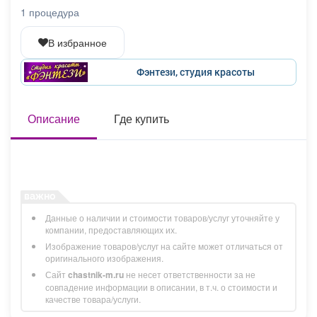
Афиша
Обучение
Проекты
1 процедура
В избранное
Фэнтези, студия красоты
Товары
Поздравления
Погода
Описание
Где купить
ТВ программа
Я - пенсионер
Данные о наличии и стоимости товаров/услуг уточняйте у
компании, предоставляющих их.
Изображение товаров/услуг на сайте может отличаться от
оригинального изображения.
Сайт
chastnik-m.ru
не несет ответственности за не
совпадение информации в описании, в т.ч. о стоимости и
качестве товара/услуги.