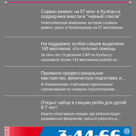
Сорвал ремонт на 57 млн: в Кузбассе
подрядчика внесли в "черный список"
Новосибирскую компанию, которая сорвала
ремонт дорог в Прокопьевске на 57 миллионов
рублей, внесли в реестр...
На поддержку кузбассовцев выделили
143 миллиона: кто получил помощь
За пять лет Отделение СФР по Кузбассу
направило более 143 миллионов рублей на
субсидирование работодателей,...
Проявили профессиональное
мастерство, физическую подготовку и
командный дух.
В Новокузнецке стартовали гарнизонные
соревнования по пожарно-спасательному
спорту. Они продлятся в течение двух дней, а...
Открыт набор в секцию регби для детей
6-7 лет!
Ищете спортивную секцию, где ребенок будет
развиваться физически, учиться работать в
команде и с удовольствием...