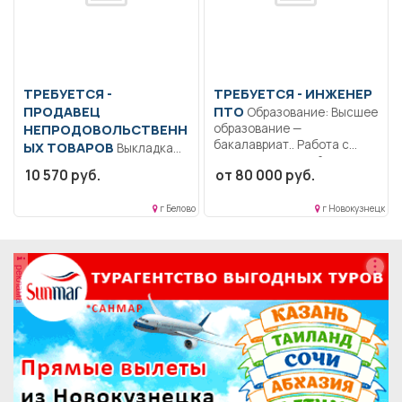
ТРЕБУЕТСЯ -
ТРЕБУЕТСЯ - ИНЖЕНЕР
ПРОДАВЕЦ
ПТО
Образование: Высшее
НЕПРОДОВОЛЬСТВЕНН
образование —
бакалавриат.. Работа с
ЫХ ТОВАРОВ
Выкладка
проектно-сметной
товара, размещение товара
10 570 руб.
от 80 000 руб.
документацией;...
по группам. Поддержание
порядка в...
г Белово
г Новокузнецк
реклама