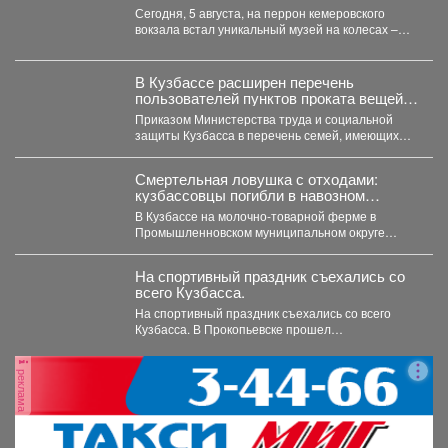
Сегодня, 5 августа, на перрон кемеровского
вокзала встал уникальный музей на колесах –
"Поезд Победы"....
В Кузбассе расширен перечень
пользователей пунктов проката вещей
для новорожденных
Приказом Министерства труда и социальной
защиты Кузбасса в перечень семей, имеющих
право воспользоваться услугами пунктов...
Смертельная ловушка с отходами:
кузбассовцы погибли в навозном
котловане
В Кузбассе на молочно-товарной ферме в
Промышленновском муниципальном округе
погибли двое рабочих. Как сообщает...
На спортивный праздник съехались со
всего Кузбасса.
На спортивный праздник съехались со всего
Кузбасса. В Прокопьевске прошел
традиционный турнир по теннису. 🥎...
реклама