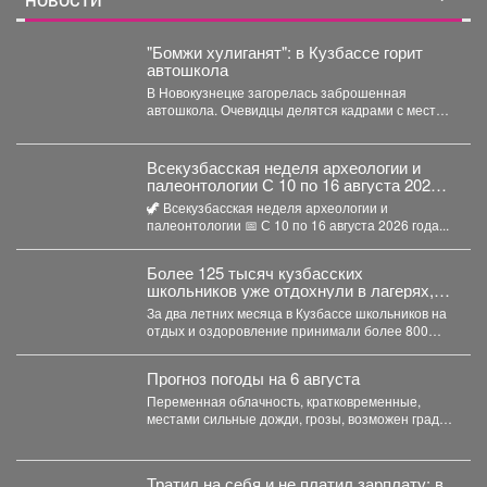
НОВОСТИ
"Бомжи хулиганят": в Кузбассе горит
автошкола
В Новокузнецке загорелась заброшенная
автошкола. Очевидцы делятся кадрами с места
событий. Вечером во вторник,...
Всекузбасская неделя археологии и
палеонтологии С 10 по 16 августа 2026
года в музеях Кузбасса пройдет Неделя
🦖 Всекузбасская неделя археологии и
археологии и палеонтологии,
палеонтологии 📅 С 10 по 16 августа 2026 года...
приуроченная ко Дню археолога (15
августа) и Дню палеон
Более 125 тысяч кузбасских
школьников уже отдохнули в лагерях,
походах и санаториях
За два летних месяца в Кузбассе школьников на
отдых и оздоровление принимали более 800
организаций....
Прогноз погоды на 6 августа
Переменная облачность, кратковременные,
местами сильные дожди, грозы, возможен град.
Утром туманы. Ветер юго-западный 4-9 м/с,...
Тратил на себя и не платил зарплату: в