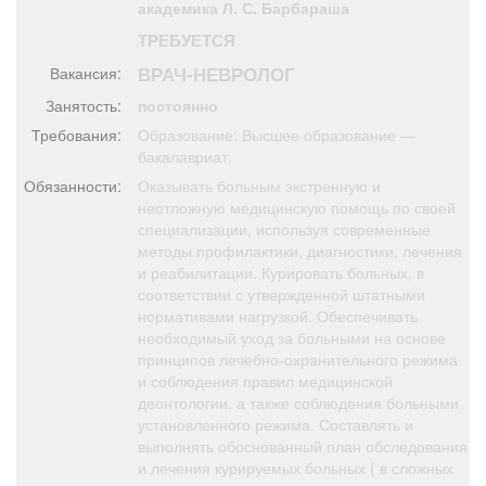
академика Л. С. Барбараша
Афиша
Обучение
Проекты
ТРЕБУЕТСЯ
ВРАЧ-НЕВРОЛОГ
Вакансия:
Занятость:
постоянно
Требования:
Образование: Высшее образование —
Товары
Поздравления
Погода
бакалавриат.
Обязанности:
Оказывать больным экстренную и
неотложную медицинскую помощь по своей
специализации, используя современные
методы профилактики, диагностики, лечения
ТВ программа
Я - пенсионер
и реабилитации. Курировать больных, в
соответствии с утвержденной штатными
нормативами нагрузкой. Обеспечивать
необходимый уход за больными на основе
принципов лечебно-охранительного режима
и соблюдения правил медицинской
деонтологии, а также соблюдения больными
установленного режима. Составлять и
выполнять обоснованный план обследования
и лечения курируемых больных ( в сложных