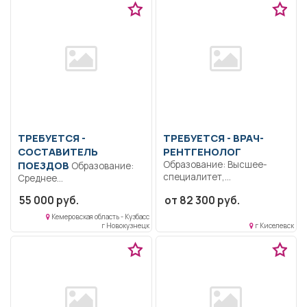
ТРЕБУЕТСЯ -
ТРЕБУЕТСЯ - ВРАЧ-
СОСТАВИТЕЛЬ
РЕНТГЕНОЛОГ
ПОЕЗДОВ
Образование: Высшее-
Образование:
специалитет,
Среднее
магистратура.
профессиональное
55 000 руб.
от 82 300 руб.
Коммуникабельность.
Квалификация:
Ответственность..
Ответственность.
Кемеровская область - Кузбасс
Выполнение должностных
г Новокузнецк
г Киселевск
Должностные обязанности
обязанностей согласно
уточняются
должностной...
непосредственно при...