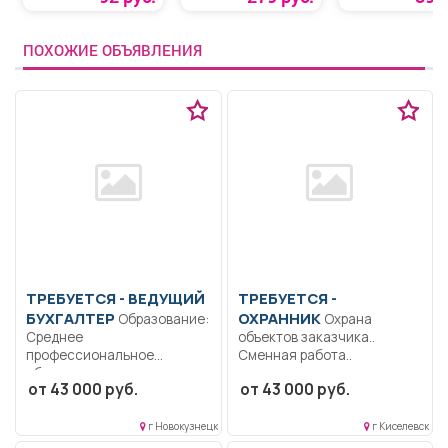
ПОХОЖИЕ ОБЪЯВЛЕНИЯ
ТРЕБУЕТСЯ - ВЕДУЩИЙ
ТРЕБУЕТСЯ -
БУХГАЛТЕР
ОХРАННИК
Образование:
Охрана
Среднее
объектов заказчика..
профессиональное
Сменная работа..
образование..
от 43 000 руб.
от 43 000 руб.
Своевременно, полно и
достоверно отражать...
г Новокузнецк
г Киселевск