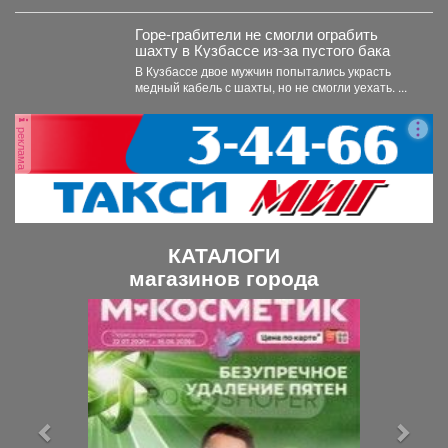
убедиться, что мы...
Горе-грабители не смогли ограбить
шахту в Кузбассе из-за пустого бака
В Кузбассе двое мужчин попытались украсть
медный кабель с шахты, но не смогли уехать. ...
реклама
КАТАЛОГИ
магазинов города
П
С
р
л
е
е
д
д
ы
у