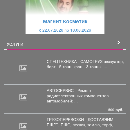
д
ю
у
щ
щ
и
Магнит Косметик
и
й
c 22.07.2026 по 18.08.2026
й
УСЛУГИ
СПЕЦТЕХНИКА - САМОГРУЗ-эвакуатор,
борт
- 5 тонн, кран - 3 тонны. ...
АВТОСЕРВИС - Ремонт
радиоэлектронных
компонентов
автомобилей: ...
500 руб.
ГРУЗОПЕРЕВОЗКИ - ДОСТАВЯИМ:
ПЩГС,
ПЩС, пескок, землю, торф, ...