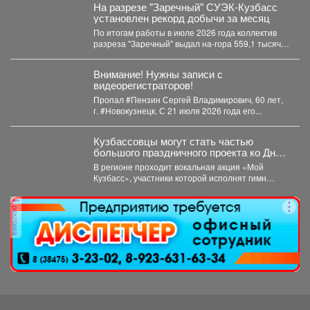
На разрезе "Заречный" СУЭК-Кузбасс
установлен рекорд добычи за месяц
По итогам работы в июле 2026 года коллектив
разреза "Заречный" выдал на-гора 559,1 тысяч
тонн...
Внимание! Нужны записи с
видеорегистраторов!
Пропал #Пензин Сергей Владимирович, 60 лет,
г. #Новокузнецк. С 21 июля 2026 года его...
Кузбассовцы могут стать частью
большого праздничного проекта ко Дню
шахтера.
В регионе проходит вокальная акция «Мой
Кузбасс», участники которой исполнят гимн
Кузбасса и смогут попасть...
реклама