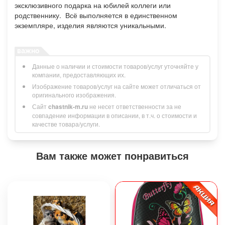
эксклюзивного подарка на юбилей коллеги или
родственнику. Всё выполняется в единственном
экземпляре, изделия являются уникальными.
Данные о наличии и стоимости товаров/услуг уточняйте у
компании, предоставляющих их.
Изображение товаров/услуг на сайте может отличаться от
оригинального изображения.
Сайт
chastnik-m.ru
не несет ответственности за не
совпадение информации в описании, в т.ч. о стоимости и
качестве товара/услуги.
Вам также может понравиться