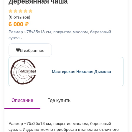
Деревянная чаша
Афиша
Обучение
Проекты
(0 отзывов)
6 000
₽
Размер ~75х35х18 см, покрытие маслом, березовый
Товары
Поздравления
Погода
сувель
В избранное
ТВ программа
Я - пенсионер
Мастерская Николая Дымова
Описание
Где купить
Размер ~75х35х18 см, покрытие маслом, березовый
сувель Изделие можно приобрести в качестве отличного