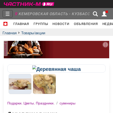
☰
КЕМЕРОВСКАЯ ОБЛАСТЬ - КУЗБАСС
ГЛАВНАЯ
ГРУППЫ
НОВОСТИ
ОБЪЯВЛЕНИЯ
НЕДВ
Главная
Группы
Новости
Главная
Товары/акции
реклама
Объявления
Недвижимость
Услуги
Работа
Транспорт
Компании
Подарки. Цветы. Праздники.
/
сувениры