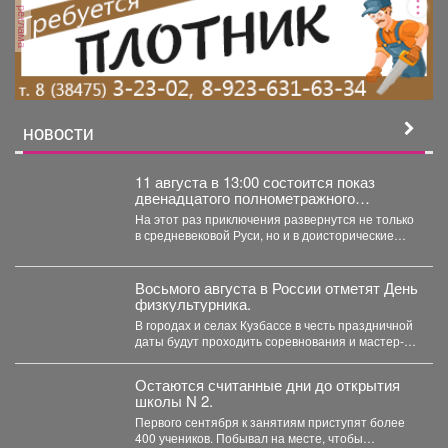
реклама
НОВОСТИ
11 августа в 13:00 состоится показ
двенадцатого полнометражного
мультфильма из знаменитой
На этот раз приключения развернутся не только
«богатырской» франшизы - «Три
в средневековой Руси, но и в доисторические
богатыря и Пуп Земли» (2023).
времена....
Восьмого августа в России отметят День
физкультурника.
В городах и селах Кузбассе в честь праздничной
даты будут проходить соревнования и мастер-
классы. ...
Остаются считанные дни до открытия
школы N 2.
Первого сентября к занятиям приступят более
400 учеников. Побывал на месте, чтобы