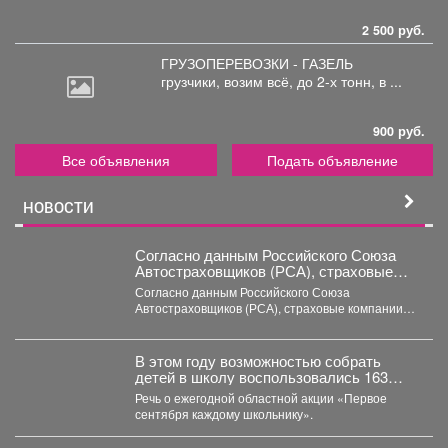
2 500 руб.
ГРУЗОПЕРЕВОЗКИ - ГАЗЕЛЬ
грузчики,
возим всё, до 2-х тонн, в ...
900 руб.
Все объявления
Подать объявление
НОВОСТИ
Согласно данным Российского Союза
Автостраховщиков (РСА), страховые
компании за первое полугодие 2026 года
Согласно данным Российского Союза
выплатили более 35,3 млрд руб.
Автостраховщиков (РСА), страховые компании
за первое полугодие 2026 года выплатили
более...
В этом году возможностью собрать
детей в школу воспользовались 163
малообеспеченные семьи
Речь о ежегодной областной акции «Первое
Междуреченска.
сентября каждому школьнику».