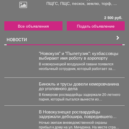
ПЩГС,
ПЩС, пескок, землю, торф, ...
2 500 руб.
Все объявления
Подать объявление
НОВОСТИ
"Новокузя" и "Пылетузик": кузбассовцы
выбирают имя роботу в аэропорту
В новокузнецкой воздушной гавани появился
необычный сотрудник, который работает за
энергию. В международном аэропорту...
Бинокль и трусы довели кемеровчанина
до уголовного дела
В Кемерове росгвардейцы задержали 20-летнего
парня, который пытался вынести из
гипермаркета необычный комплектвещей. В...
В Новокузнецке росгвардейцы
задержали дебошира, повредившего
окно и дверь квартиры сожительницы
Ночью экипаж вневедомственной охраны
прибыл к дому на ул. Мичурина. На месте стражи