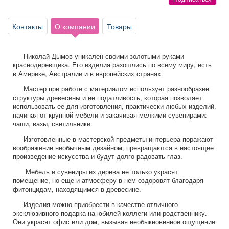
Афиша
Обучение
Проекты
Контакты
О компании
Товары
Николай Дымов уникален своими золотыми руками
Товары
Поздравления
Погода
краснодеревщика. Его изделия разошлись по всему миру, есть
в Америке, Австралии и в европейских странах.
Мастер при работе с материалом использует разнообразие
структуры древесины и ее податливость, которая позволяет
использовать ее для изготовления, практически любых изделий,
начиная от крупной мебели и закачивая мелкими сувенирами:
ТВ программа
Я - пенсионер
чаши, вазы, светильники.
Изготовленные в мастерской предметы интерьера поражают
воображение необычным дизайном, превращаются в настоящее
произведение искусства и будут долго радовать глаз.
Мебель и сувениры из дерева не только украсят
помещение, но еще и атмосферу в нем оздоровят благодаря
фитонцидам, находящимся в древесине.
Изделия можно приобрести в качестве отличного
эксклюзивного подарка на юбилей коллеги или родственнику.
Они украсят офис или дом, вызывая необыкновенное ощущение