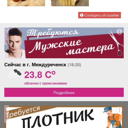
Сообщить об ошибке
реклама
Сейчас в г. Междуреченск
(18:20)
o
23.8 C
облачно с прояснениями
Подробнее
реклама