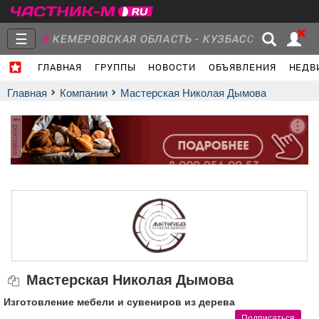
☰
КЕМЕРОВСКАЯ ОБЛАСТЬ - КУЗБАСС
ГЛАВНАЯ
ГРУППЫ
НОВОСТИ
ОБЪЯВЛЕНИЯ
НЕДВ
Главная
Группы
Новости
Главная
Компании
Мастерская Николая Дымова
реклама
Объявления
Недвижимость
Услуги
Работа
Транспорт
Компании
Мастерская Николая Дымова
Изготовление мебели и сувениров из дерева
Подписаться