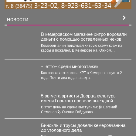
НОВОСТИ
В кемеровском магазине хитро воровали
деньги с помощью оставленных чеков
Кемеровчанин придумал хитрую схему краж из
кассы и пожалел. В Кемерове на Южном
вскрыли...
«Гетто» среди многоэтажек.
Как развивается зона КРТ в Кемерове спустя 2
года Почти два года назад в...
5 августа артисты Дворца культуры
имени Горького провели выездной
концерт в реабилитационном центре
В этот день на сцене выступили: 🎤 Евгений
«Топаз».
Семенов 🎤 Оксана Гайдукова ...
Бинокль и трусы довели кемеровчанина
до уголовного дела