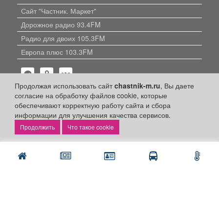
Сайт "Частник. Маркет"
Дорожное радио 93.4FM
Радио для двоих 105.3FM
Европа плюс 103.3FM
Продолжая использовать сайт
chastnik-m.ru
, Вы даете
согласие на обработку файлов cookie, которые
обеспечивают корректную работу сайта и сбора
информации для улучшения качества сервисов.
Политика конфиденциальности
Что такое cookie
Публикации с пометкой «Реклама», «На правах рекламы»,
«Партнёрский проект» оплачены рекламодателем.
Редакция сайта не несет ответственности за достоверность
информации, содержащейся в рекламных материалах и
объявлениях.
+16
© 2006-2026
ООО "Частник-М"