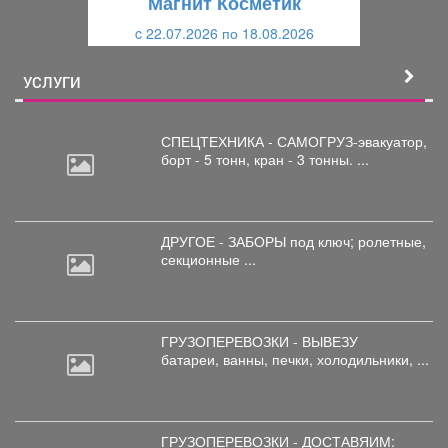
Магнит Косметик
и
й
c 22.07.2026 по 18.08.2026
й
УСЛУГИ
СПЕЦТЕХНИКА - САМОГРУЗ-эвакуатор,
борт
- 5 тонн, кран - 3 тонны. ...
ДРУГОЕ - ЗАБОРЫ под
ключ; ролетные,
секционные ...
ГРУЗОПЕРЕВОЗКИ - ВЫВЕЗУ
батареи,
ванны, печки, холодильники, ...
ГРУЗОПЕРЕВОЗКИ - ДОСТАВЯИМ: