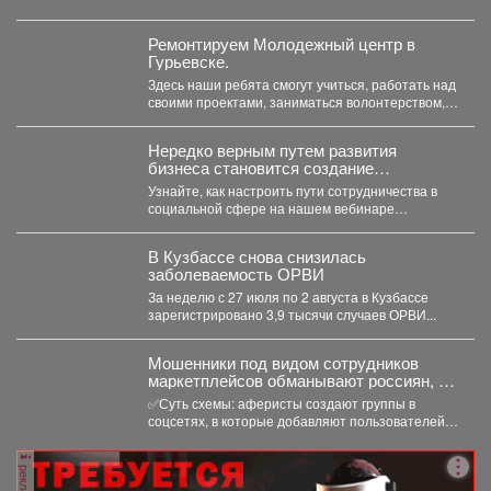
поведением. Пишите в комментариях номер
правильного...
Ремонтируем Молодежный центр в
Гурьевске.
Здесь наши ребята смогут учиться, работать над
своими проектами, заниматься волонтерством,
творчеством и воплощать в...
Нередко верным путем развития
бизнеса становится создание
совместных проектов, работа в команде
Узнайте, как настроить пути сотрудничества в
и даже полномасштабные объединения.
социальной сфере на нашем вебинаре
«Креативное партнёрство. Нестандартные
решения...
В Кузбассе снова снизилась
заболеваемость ОРВИ
За неделю с 27 июля по 2 августа в Кузбассе
зарегистрировано 3,9 тысячи случаев ОРВИ...
Мошенники под видом сотрудников
маркетплейсов обманывают россиян, у
которых скоро день рождения.
✅Суть схемы: аферисты создают группы в
соцсетях, в которые добавляют пользователей в
преддверии их дня...
реклама