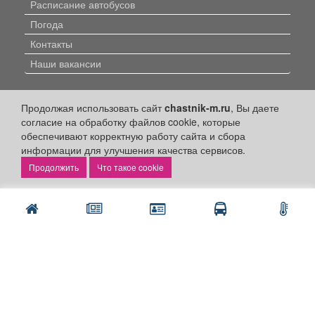
Расписание автобусов
Погода
Контакты
Наши вакансии
Быстрые ссылки:
Продолжая использовать сайт
chastnik-m.ru
, Вы даете
согласие на обработку файлов cookie, которые
Установить приложение
обеспечивают корректную работу сайта и сбора
Личный кабинет
информации для улучшения качества сервисов.
Подать объявление
Что такое cookie
Подать объявление в газету
Поздравить
Скачать газету "Частник-М"
Рекламодателям:
Бизнес-кабинет
Заказать рекламу