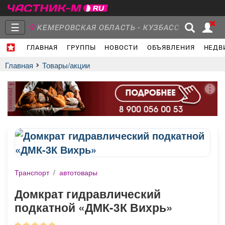
☰
КЕМЕРОВСКАЯ ОБЛАСТЬ - КУЗБАСС
ГЛАВНАЯ
ГРУППЫ
НОВОСТИ
ОБЪЯВЛЕНИЯ
НЕДВ
Главная
Группы
Новости
Главная
Товары/акции
реклама
Объявления
Недвижимость
Услуги
Транспорт
/
автотовары
Работа
Транспорт
Компании
Домкрат гидравлический
подкатной «ДМК-3К Вихрь»