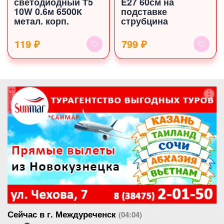
светодиодный Т5
E27 60см на
10W 0.6м 6500К
подставке
метал. корп.
струбцина
119 ₽
799 ₽
реклама
Сейчас в г. Междуреченск
(04:04)