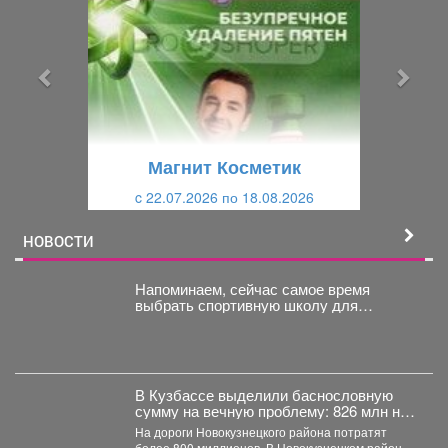
е
е
д
д
ы
у
д
ю
у
щ
щ
и
Магнит Косметик
и
й
c 22.07.2026 по 18.08.2026
й
НОВОСТИ
Напоминаем, сейчас самое время
выбрать спортивную школу для
ребёнка.
В Кузбассе выделили баснословную
сумму на вечную проблему: 826 млн на
ремонт
На дороги Новокузнецкого района потратят
более 800 миллионов. В Новокузнецком районе в