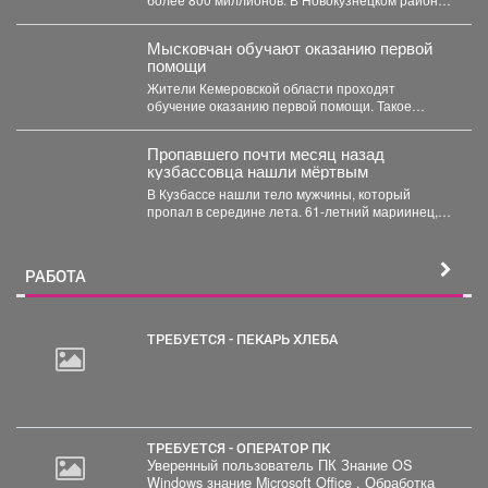
ближайшие два...
Мысковчан обучают оказанию первой
помощи
Жители Кемеровской области проходят
обучение оказанию первой помощи. Такое
поручение дал губернатор Илья Середюк. ...
Пропавшего почти месяц назад
кузбассовца нашли мёртвым
В Кузбассе нашли тело мужчины, который
пропал в середине лета. 61-летний мариинец,
ориентировку на...
РАБОТА
ТРЕБУЕТСЯ - ПЕКАРЬ ХЛЕБА
2
000
руб.
ТРЕБУЕТСЯ - ОПЕРАТОР ПК
Уверенный пользователь ПК Знание OS
Windows знание Microsoft Office . Обработка