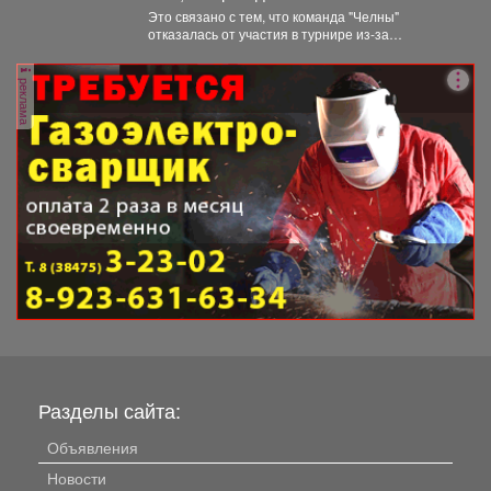
сегодня, опубликуют позднее.
Это связано с тем, что команда "Челны"
отказалась от участия в турнире из-за
финансовых проблем...
реклама
Разделы сайта:
Объявления
Новости