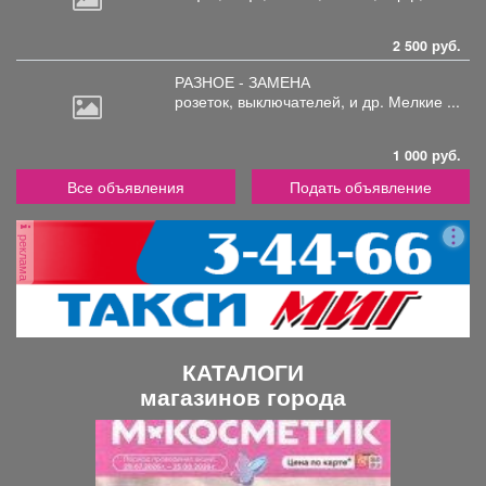
2 500 руб.
РАЗНОЕ - ЗАМЕНА
розеток,
выключателей, и др. Мелкие ...
1 000 руб.
Все объявления
Подать объявление
реклама
КАТАЛОГИ
магазинов города
П
С
р
л