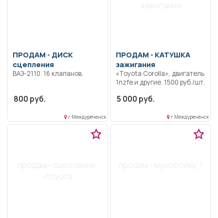
зажигания
ПРОДАМ -
ДИСК
ПРОДАМ -
КАТУШКА
сцепления
зажигания
ВАЗ-2110. 16 клапанов.
«Toyota Corolla», двигатель
1nzfe и другие. 1500 руб./шт.
800 руб.
5 000 руб.
г Междуреченск
г Междуреченск
продам - сцепление,
продам - мухобойку, 1
«toyota