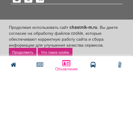
Политика конфиденциальности
Продолжая использовать сайт
chastnik-m.ru
, Вы даете
согласие на обработку файлов cookie, которые
Публикации с пометкой «Реклама», «На правах рекламы»,
обеспечивают корректную работу сайта и сбора
«Партнёрский проект» оплачены рекламодателем.
информации для улучшения качества сервисов.
Редакция сайта не несет ответственности за достоверность
информации, содержащейся в рекламных материалах и
Что такое cookie
объявлениях.
+16
© 2006-2026
ООО "Частник-М"
Объявления