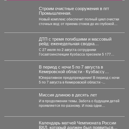
Строим очистные сооружения в пгт
Промышленная.
Новый комплекс обеспечит полный цикл очистки
сточных вод: от приема стоков до их глубокой
очистки....
ДТП с тремя погибшими и массовый
рейд: еженедельная сводка
Госавтоинспекции Кузбасса
С 27 июля по 2 августа сотрудники
Госавтоинспекции Кузбасса пресекли 5 177
нарушений...
В период с ночи 5 по 7 августа в
Кемеровской области - Кузбассу
ожидаются грозы, сильные дожди, днем
❗️Оперативное предупреждение! В период с ночи
местами град.
5 по 7 августа в Кемеровской области -...
Миссия длиною в десять лет
И в продолжении темы. Забота о будущем детей
проявляется по-разному. И пока одни
специалисты центра...
Календарь матчей Чемпионата России
ВХЛ, который должен был появиться