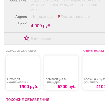
Описание:
СЦЕПЛЕНИЕ, комплект, новое, на ВАЗ 2101,
Афиша
Обучение
Проекты
2102, 2103, 2104, 2105, 2106, 2107, 2108,
2109.
Адрес:
г Новокузнецк
Показать на карте
Цена:
4 000 руб.
Товары
Поздравления
Погода
В избранное
ТОВАРЫ, СКИДКИ, АКЦИИ
ТВ программа
Я - пенсионер
Орхидея
Композиция в
Корзина «Лукош
«Фаленопсис»
цилиндре
ромашек»
крупная
«Волшебный Миг»
1900 руб.
5200 руб.
4100 р
ПОХОЖИЕ ОБЪЯВЛЕНИЯ