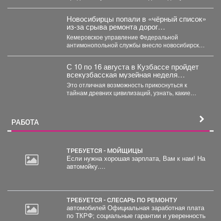
детей. В...
Новосибирцы попали в «чёрный список»
из‑за срыва ремонта дорог
Прокопьевска
Кемеровское управление Федеральной
антимонопольной службы внесло новосибирскую
компанию ООО «Сибдорстрой» в реестр
недобросовестных поставщиков. Речь...
С 10 по 16 августа в Кузбассе пройдет
всекузбасская музейная неделя
археологии и палеонтологии.
Это отличная возможность прикоснуться к
тайнам древних цивилизаций, узнать, какие
удивительные существа населяли наш край...
РАБОТА
ТРЕБУЕТСЯ - МОЙЩИЦЫ
Если нужна хорошая зарплата, Вам к нам! На
автомойку....
ТРЕБУЕТСЯ - СЛЕСАРЬ ПО РЕМОНТУ
автомобилей Официальная заработная плата
по ТКРФ; социальные гарантии и уверенность