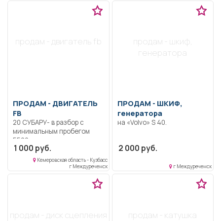
продам - двигатель fb
продам - шкиф,
генератора
ПРОДАМ -
ДВИГАТЕЛЬ
ПРОДАМ -
ШКИФ,
FB
генератора
20 СУБАРУ- в разбор c
на «Volvo» S 40.
минимальным пробегом
5500 км
1 000 руб.
2 000 руб.
Кемеровская область - Кузбасс
г Междуреченск
г Междуреченск
продам - диск сцепления
продам - катушка