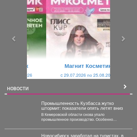
П
С
р
л
е
е
д
д
ы
у
д
ю
у
щ
щ
и
Магнит Косметик
и
й
c 29.07.2026 по 25.08.2026
й
НОВОСТИ
Промышленность Кузбасса жутко
штормит: показатели опять летят вниз
В Кемеровской области снова упало
промышленное производство. Особенно
болезненно – в нескольких сферах. С...
Новосибирск заработал на туристах, в