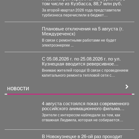
том числе из Кузбасса, 88,7 млн руб.
За второй квартал 2026 года представители
турбизнеса перечислили в бюджет
Новосибирска 32,4 млн рублей. Всего...
Плановые отключения на 5 августа (г.
Междуреченск)
В связи с ремонтными работами не будет
электроэнергии ...
С 05.08.2026 г. по 25.08.2026 г. по ул.
Кузнецкая вводится реверсивное
движения для автотранспорта
Внимаю жителей города! В связи с проведением
капитального ремонта тепловой сети с
05.08.2026 г....
НОВОСТИ
4 августа состоялся показ современного
российского анимационного фильма
«Руслан и Людмила. Больше, чем
Зрители с интересом наблюдали за тем, как
сказка» (2023).
отважная Людмила, которая не собирается
становиться жертвой, попадает...
В Новокузнецке в 26-ой раз проходит