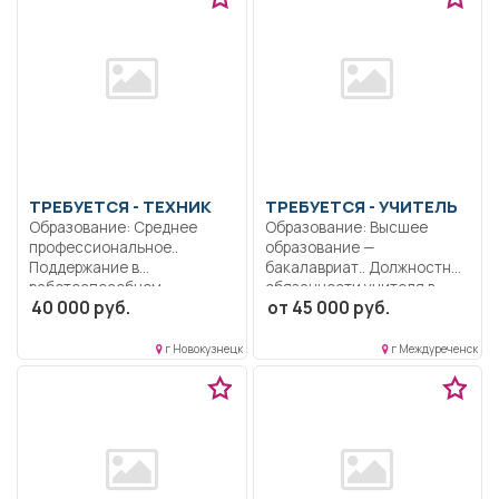
ТРЕБУЕТСЯ - ТЕХНИК
ТРЕБУЕТСЯ - УЧИТЕЛЬ
Образование: Среднее
Образование: Высшее
профессиональное..
образование —
Поддержание в
бакалавриат.. Должностные
работоспособном
обязанности учителя в...
40 000 руб.
от 45 000 руб.
состоянии программное
обеспечение...
г Новокузнецк
г Междуреченск