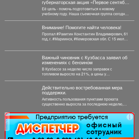
губернаторская акция «Первое сентября
каждому школьнику».
Её цель - помочь подготовиться к новому
учебному году. Наша съемочная группа сегодня
посетила социальную...
Внимание! Помогите найти человека!
Пропал #Ракитин Константин Владимирович, 61
год, г. #Мариинск, #Кемеровская обл. С 15 июля
2026...
Важный чиновник с Кузбасса заявил об
изменениях с бензином
В Кузбассе за неделю число заправок с
топливом выросло на 21%, а цены у
независимых...
Действительно востребованная мера
поддержки.
Активность пользования пунктами проката
существенно выросла за последнюю неделю,
после того как губернатор поручил включить...
реклама