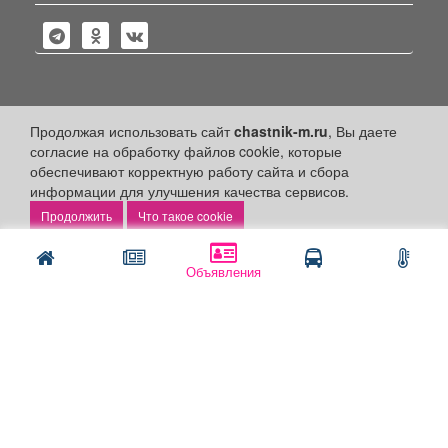
Политика конфиденциальности
Продолжая использовать сайт
chastnik-m.ru
, Вы даете
согласие на обработку файлов cookie, которые
Публикации с пометкой «Реклама», «На правах рекламы»,
обеспечивают корректную работу сайта и сбора
«Партнёрский проект» оплачены рекламодателем.
информации для улучшения качества сервисов.
Редакция сайта не несет ответственности за достоверность
информации, содержащейся в рекламных материалах и
Что такое cookie
объявлениях.
+16
© 2006-2026
ООО "Частник-М"
Объявления