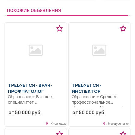
ПОХОЖИЕ ОБЪЯВЛЕНИЯ
ТРЕБУЕТСЯ - ВРАЧ-
ТРЕБУЕТСЯ -
ПРОФПАТОЛОГ
ИНСПЕКТОР
Образование: Высшее-
Образование: Среднее
специалитет,
профессиональное
магистратура.
образование.. Участковый
от 50 000 руб.
от 50 000 руб.
Коммуникабельность.
уполномоченный полиции.
Ответственность..
Выполнение должностных...
Выполнение должностных
г Киселевск
г Междуреченск
обязанностей согласно
должностной...