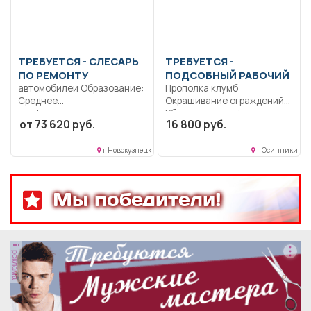
ТРЕБУЕТСЯ - СЛЕСАРЬ
ТРЕБУЕТСЯ -
ПО РЕМОНТУ
ПОДСОБНЫЙ РАБОЧИЙ
автомобилей Образование:
Прополка клумб
Среднее
Окрашивание ограждений
профессиональное
Уборка дворовой
от 73 620 руб.
16 800 руб.
образование.. Функции по
территории.. Неполный
разборке, дефектовке
рабочий...
деталей,...
г Новокузнецк
г Осинники
Мы победители!
реклама