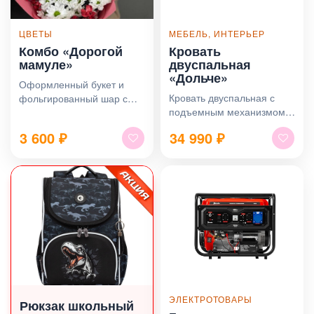
ЦВЕТЫ
МЕБЕЛЬ, ИНТЕРЬЕР
Комбо «Дорогой
Кровать
мамуле»
двуспальная
«Дольче»
Оформленный букет и
Кровать двуспальная с
фольгированный шар с
подъемным механизмом.
надписью
Размер спального места
3 600
₽
34 990
₽
160 х 200 см
ЭЛЕКТРОТОВАРЫ
Рюкзак школьный