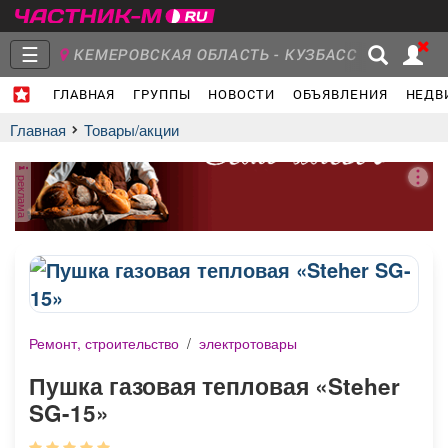
☰
КЕМЕРОВСКАЯ ОБЛАСТЬ - КУЗБАСС
ГЛАВНАЯ
ГРУППЫ
НОВОСТИ
ОБЪЯВЛЕНИЯ
НЕДВ
Главная
Группы
Новости
Главная
Товары/акции
реклама
Объявления
Недвижимость
Услуги
Ремонт, строительство
/
электротовары
Работа
Транспорт
Компании
Пушка газовая тепловая «Steher
SG-15»