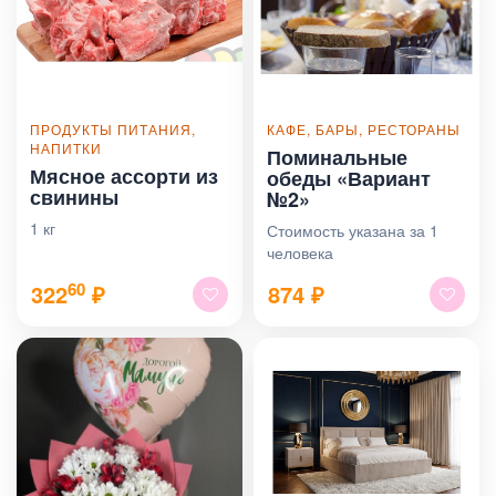
ПРОДУКТЫ ПИТАНИЯ,
КАФЕ, БАРЫ, РЕСТОРАНЫ
НАПИТКИ
Поминальные
Мясное ассорти из
обеды «Вариант
свинины
№2»
1 кг
Стоимость указана за 1
человека
60
322
₽
874
₽