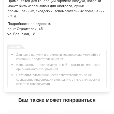
Применяется для генерации горячего воздуха, который
может быть использован для обогрева, сушки
промышленных, складских, вспомогательных помещений
и т. д.
Подробности по адресам:
пр-кт Строителей, 45
ул. Брянская, 12
Данные о наличии и стоимости товаров/услуг уточняйте у
компании, предоставляющих их.
Изображение товаров/услуг на сайте может отличаться от
оригинального изображения.
Сайт
chastnik-m.ru
не несет ответственности за не
совпадение информации в описании, в т.ч. о стоимости и
качестве товара/услуги.
Вам также может понравиться