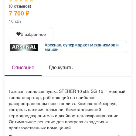
Афиша
Обучение
Проекты
(0 отзывов)
7 700
₽
10 кВт
В избранное
Товары
Поздравления
Погода
Арсенал, супермаркет механизмов и
машин
Описание
Где купить
ТВ программа
Я - пенсионер
Газовая тепловая пушка STEHER 10 кВт SG-15 - мощный
теплогенератор, работающий на наиболее
распространенном виде топлива. Компактный корпус,
контроль наличия пламени, биметаллический
термопредохранитель и двойное теплоэкранирование.
Оптимальное решение для прогрева складских и
производственных помещений.