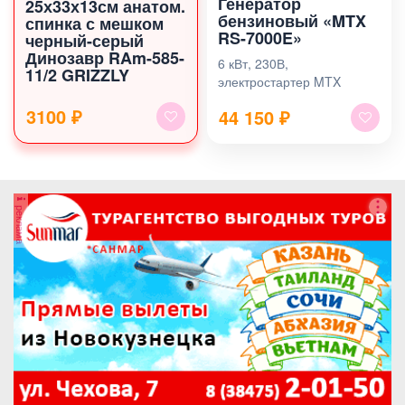
Генератор
25х33х13см анатом.
бензиновый «MTX
спинка с мешком
RS-7000E»
черный-серый
Динозавр RAm-585-
6 кВт, 230В,
11/2 GRIZZLY
электростартер MTX
3100 ₽
44 150
₽
реклама