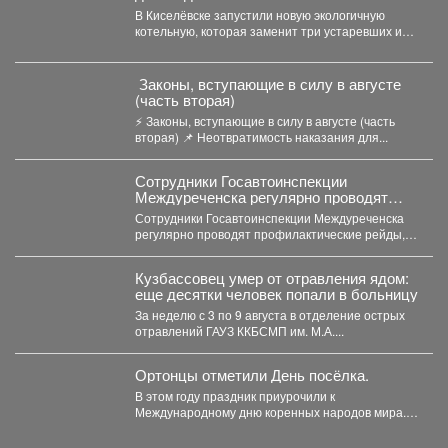
В Киселёвске запустили новую экологичную
котельную, которая заменит три устаревших и
даст тепло 1,5 тысячам...
️ Законы, вступающие в силу в августе
(часть вторая)
⚡️ Законы, вступающие в силу в августе (часть
вторая) 📌 Неотвратимость наказания для...
Сотрудники Госавтоинспекции
Междуреченска регулярно проводят
профилактические рейды,
Сотрудники Госавтоинспекции Междуреченска
направленные на пресечение
регулярно проводят профилактические рейды,
нарушений правил дорожного движения
направленные на пресечение нарушений
водителями средств индивидуальной
правил дорожного движения водителями...
мобильности (СИМ)
Кузбассовец умер от отравления ядом:
еще десятки человек попали в больницу
За неделю с 3 по 9 августа в отделение острых
отравлений ГАУЗ ККБСМП им. М.А....
Ортонцы отметили День посёлка.
В этом году праздник приурочили к
Международному дню коренных народов мира.
На официальном открытии...