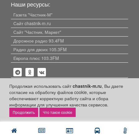
Наши ресурсы:
Газета "Частник-М"
Сайт chastnik-m.ru
Сайт "Частник. Маркет"
Дорожное радио 93.4FM
Радио для двоих 105.3FM
Европа плюс 103.3FM
Продолжая использовать сайт
chastnik-m.ru
, Вы даете
согласие на обработку файлов cookie, которые
обеспечивают корректную работу сайта и сбора
Политика конфиденциальности
информации для улучшения качества сервисов.
Публикации с пометкой «Реклама», «На правах рекламы»,
Что такое cookie
«Партнёрский проект» оплачены рекламодателем.
Редакция сайта не несет ответственности за достоверность
информации, содержащейся в рекламных материалах и
объявлениях.