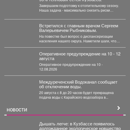
Завершаем подготовку к отопительному сезону.
Наша задача - максимально снизить риски
перебоев с теплом и...
Встретился с главным врачом Сергеем
Валерьевичем Рыбниковым.
На повестке был вопрос о диспансеризации
населения нашего округа. Наметили шаги, чтобы
увеличить охват жителей:...
Оперативное предупреждение на 10 - 12
августа
Оперативное предупреждение на 10 -
12.08.2026
Междуреченский Водоканал сообщает
об отключении воды.
20 августа с 8 до 20 часов будет прекращена
подача воды с Карайского водозабора в...
НОВОСТИ
Дышать легче: в Кузбассе появилось
долгожданное экологическое новшество