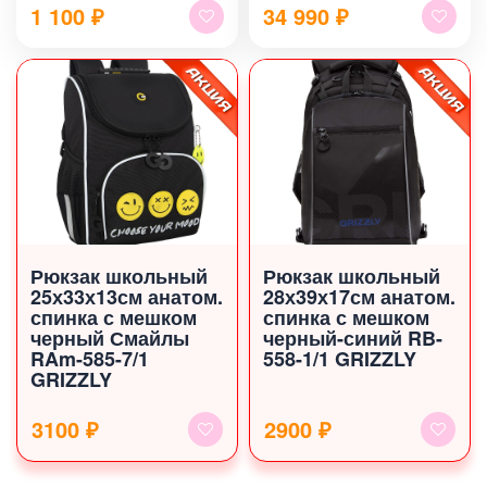
1 100
₽
34 990
₽
160 х 200 см
Рюкзак школьный
Рюкзак школьный
25х33х13см анатом.
28х39х17см анатом.
спинка с мешком
спинка с мешком
черный Смайлы
черный-синий RB-
RAm-585-7/1
558-1/1 GRIZZLY
GRIZZLY
3100 ₽
2900 ₽