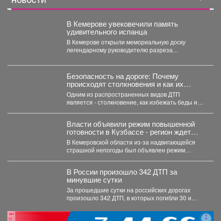
НОВОСТИ
В Кемерове увековечили память
удивительного испанца
В Кемерове открыли мемориальную доску
легендарному руководителю разреза
"Кедровский" Александру Барредо – испанцу,
который стал...
Безопасность на дороге: Почему
происходят столкновения и как их
избежать?
Одним из распространенных видов ДТП
является - столкновение, как избежать беды и
обезопасить свой путь?...
Власти объявили режим повышенной
готовности в Кузбассе - регион ждет
удар стихии
В Кемеровской области из-за надвигающейся
страшной непогоды был объявлен режим
повышенной готовности. Постановление,
которое...
В России произошло 342 ДТП за
минувшие сутки
За прошедшие сутки на российских дорогах
произошло 342 ДТП, в которых погибли 30 и
получили...