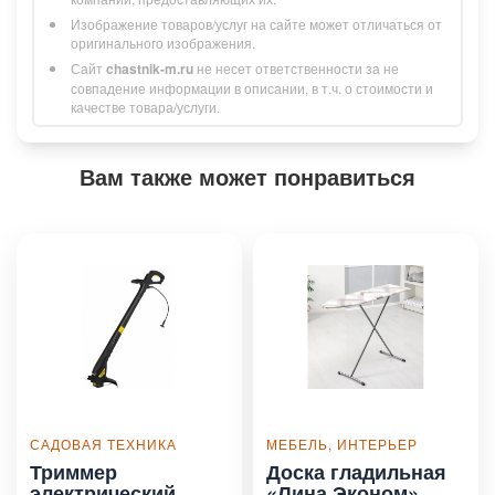
Изображение товаров/услуг на сайте может отличаться от
оригинального изображения.
Сайт
chastnik-m.ru
не несет ответственности за не
совпадение информации в описании, в т.ч. о стоимости и
качестве товара/услуги.
Вам также может понравиться
САДОВАЯ ТЕХНИКА
МЕБЕЛЬ, ИНТЕРЬЕР
Триммер
Доска гладильная
электрический
«Лина Эконом»