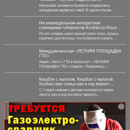
Несколько человек в Кузбассе подверглись
нападению ядовитых змей. В одном случае
пострадавшего спасли инспекторы ГАИ....
На еженедельном аппаратном
совещании губернатор Кузбасса Илья
Середюк заявил о стабилизации
По его словам, ажиотажный спрос спал, запасы
ситуации с топливом в регионе.
горючего достаточны, что позволило начать
отмену ограничений на...
Междуреченская «ЛЕТНЯЯ ПЛОЩАДКА
ГТО»
Акция «Лето с ГТО в Кузбассе!» «ЛЕТНЯЯ
ПЛОЩАДКА ГТО» стадион «Томусинец»
работает- 4,6,11,13,18,20,25,27...
Кешбэк с налогов. Кешбэк с налогов.
Кузбасские семьи раз в год вернут
часть уплаченных денег
С 1 июня семьям с детьми полагается новая
льгота: раз в год они могут вернуть...
реклама