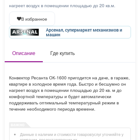
Афиша
Обучение
Проекты
нагреет воздух в помещении площадью до 20 кв.м.
В избранное
Арсенал, супермаркет механизмов и
машин
Товары
Поздравления
Погода
Описание
Где купить
ТВ программа
Я - пенсионер
Конвектор Ресанта ОК-1600 пригодится на даче, в гараже,
квартире в холодное время года. Быстро и бесшумно он
нагреет воздух в помещении площадью до 20 кв. м до
комфортной температуры и будет автоматически
поддерживать оптимальный температурный режим в
течение необходимого периода времени.
Данные о наличии и стоимости товаров/услуг уточняйте у
компании, предоставляющих их.