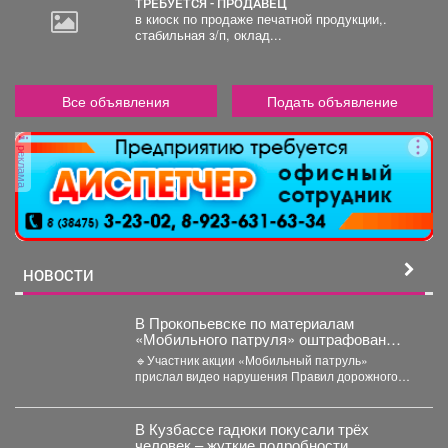
ТРЕБУЕТСЯ - ПРОДАВЕЦ
в киоск по продаже печатной продукции,.
стабильная з/п, оклад...
Все объявления
Подать объявление
реклама
НОВОСТИ
В Прокопьевске по материалам
«Мобильного патруля» оштрафован
автомобилист, который дважды
🔹Участник акции «Мобильный патруль»
нарушил ПДД
прислал видео нарушения Правил дорожного
движения, совершенного водителем автомобиля
«БМВ» в...
В Кузбассе гадюки покусали трёх
человек – жуткие подробности