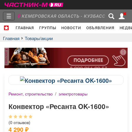
☰
КЕМЕРОВСКАЯ ОБЛАСТЬ - КУЗБАСС
ГЛАВНАЯ
ГРУППЫ
НОВОСТИ
ОБЪЯВЛЕНИЯ
НЕДВ
Главная
Группы
Новости
Главная
Товары/акции
реклама
Объявления
Недвижимость
Услуги
Ремонт, строительство
/
электротовары
Работа
Транспорт
Компании
Конвектор «Ресанта OK-1600»
(0 отзывов)
4 290
₽