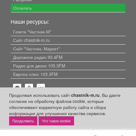
Оплатить
Наши ресурсы:
Газета "Частник-М"
Сайт chastnik-m.ru
Сайт "Частник. Маркет"
Дорожное радио 93.4FM
Радио для двоих 105.3FM
Европа плюс 103.3FM
Продолжая использовать сайт
chastnik-m.ru
, Вы даете
согласие на обработку файлов cookie, которые
обеспечивают корректную работу сайта и сбора
информации для улучшения качества сервисов.
Политика конфиденциальности
Что такое cookie
Публикации с пометкой «Реклама», «На правах рекламы»,
«Партнёрский проект» оплачены рекламодателем.
Редакция сайта не несет ответственности за достоверность