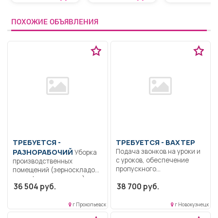
Extreme»
ПОХОЖИЕ ОБЪЯВЛЕНИЯ
ТРЕБУЕТСЯ -
ТРЕБУЕТСЯ - ВАХТЕР
РАЗНОРАБОЧИЙ
Подача звонков на уроки и
Уборка
с уроков, обеспечение
производственных
пропускного...
помещений (зерноскладов,
картофелехранилища),
36 504 руб.
38 700 руб.
поддержание надлежащего
санитарного состояния...
г Прокопьевск
г Новокузнецк