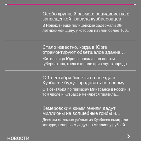
Особо крупный размер: рецидивистка с
запрещенкой травила кузбассовцев
В Новокузнецке полицейские задержали 36-
летнюю женщину, у которой изъяли более 100
граммов карфентанила. Новокузнецке...
Стало известно, когда в Юрге
отремонтируют обветшалое здание
ЗАГСа
Жительница Юрги спросила под постом
губернатора, когда в городе приведут в порядок
фасад здания ЗАГСа....
С 1 сентября билеты на поезда в
Кузбассе будут продавать по-новому
С 1 сентября по приказау Минтранса в России, в
том числе и Кузбассе меняются правила...
Кемеровским юным гениям дадут
миллионы на волшебные грибы и
чудных птиц
Десятки молодых учёных из Кузбасса выиграли
конкурс, теперь им дадут по миллиону рублей на
их...
НОВОСТИ