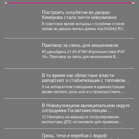
Построить голубятни во дворах
Кемерова стало почти невозможно
В советское время вольеры с голубями стояли
прямо во дворах жилых домов. Как NGS42.RU
рассказали...
Приговор за связь для мошенников.
#Судныйдень 21:00 #ТВН #происшествия #ЧП
16+ Приговор за связь для мошенников В
Новокузнецке...
В то время как областные власти
рапортуют о стабилизации с топливом в
Кузбассе, пожарные предупреждают
А на аппаратном совещании в администрации
тех, кто перестраховался и набрал
кроме прочего, речь шла и о происшествиях.
бензина и дизтоплива впрок.
Пожарные выезжали...
В Новокузнецком муниципальном округе
сотрудники Госавтоинспекции
задержали нетрезвого водителя,
👮‍♂ Находясь на маршруте патрулирования,
повторно севшего за руль в состоянии
инспекторы ДПС остановили для проверки
опьянения
документов автомобиль «Рено Логан». За...
Грязь, течи и перебои с водой: