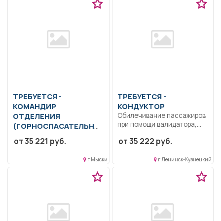
ТРЕБУЕТСЯ -
ТРЕБУЕТСЯ -
КОМАНДИР
КОНДУКТОР
ОТДЕЛЕНИЯ
Обилечивание пассажиров
при помощи валидатора,
(ГОРНОСПАСАТЕЛЬНО
прием денег за проезд...
Й,
пожарной части)
от 35 221 руб.
от 35 222 руб.
Образование: Среднее
профессиональное
г Мыски
г Ленинск-Кузнецкий
образование.
Обязательное
прохождение специальной
подготовки по...