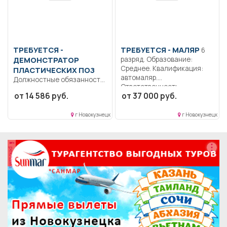
ТРЕБУЕТСЯ -
ТРЕБУЕТСЯ - МАЛЯР
6
ДЕМОНСТРАТОР
разряд. Образование:
Среднее. Квалификация:
ПЛАСТИЧЕСКИХ ПОЗ
автомаляр.
Должностные обязанности
Ответственность..
демонстратора
от 14 586 руб.
от 37 000 руб.
Выполнение работы по
пластических поз
подготовке поверхности...
Демонстратор
г Новокузнецк
г Новокузнецк
пластических поз
выполняет...
реклама