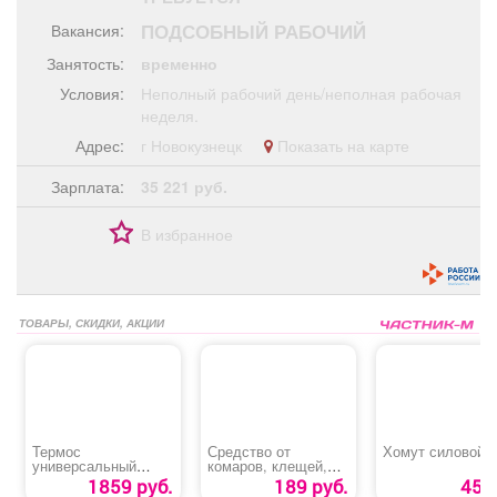
Афиша
Обучение
Проекты
ПОДСОБНЫЙ РАБОЧИЙ
Вакансия:
Занятость:
временно
Условия:
Неполный рабочий день/неполная рабочая
неделя.
Товары
Поздравления
Погода
Адрес:
г Новокузнецк
Показать на карте
Зарплата:
35 221 руб.
В избранное
ТВ программа
Я - пенсионер
ТОВАРЫ, СКИДКИ, АКЦИИ
Термос
Средство от
Хомут силовой
универсальный
комаров, клещей,
«Арктика»
мошки, слепней,
1859 руб.
189 руб.
45 р
блох «Picnic