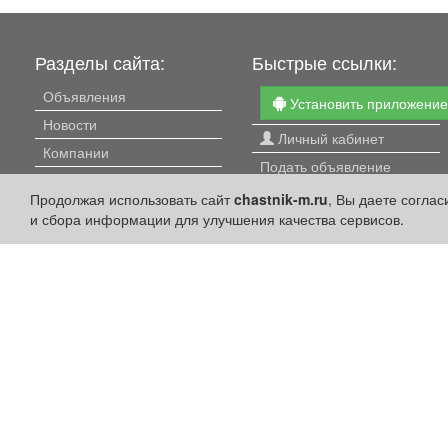
Разделы сайта:
Быстрые ссылки:
Объявления
Установить приложени
Новости
Личный кабинет
Компании
Подать объявление
Афиша
Подать объявление в
Продолжая использовать сайт
chastnik-m.ru
, Вы даете согла
Расписание занятий
газету
и сбора информации для улучшения качества сервисов.
Расписание автобусов
Поздравить
Погода
Скачать газету "Частник-
М"
Контакты
Наши вакансии