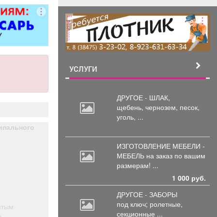
ованием,
рковка, торг
реклама
стен.
УСЛУГИ
ДРУГОЕ - ШЛАК,
щебень,
чернозем, песок,
уголь, ...
ипального
ИЗГОТОВЛЕНИЕ МЕБЕЛИ -
МЕБЕЛЬ на
заказ по вашим
размерам! ...
1 000 руб.
ДРУГОЕ - ЗАБОРЫ
под
ключ; ролетные,
ятым
секционные ...
я