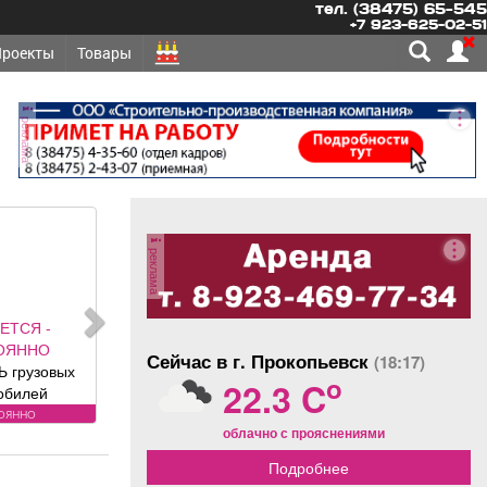
тел. (38475) 65-545
+7 923-625-02-51
Проекты
Товары
реклама
реклама
РЧЕСКАЯ
ИМОСТЬ -
Сейчас в г. Прокопьевск
(18:17)
ОМЕЩЕНИЕ,
o
22.3 C
красоты
лощадь 88, 8
одам
облачно с прояснениями
 адресу ул.
, хороший
Подробнее
олностью с