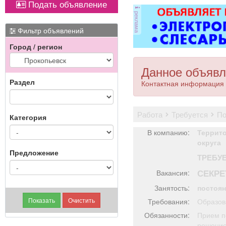
Подать объявление
Вывоз мусора.
реклама
Фильтр объявлений
Город / регион
Данное объявл
Раздел
Контактная информация 
работа
требуется
п
Категория
В компанию:
Террит
округа
Предложение
ТРЕБУ
СЕКРЕ
Вакансия:
Занятость:
постоя
Требования:
Образов
Обязанности:
Прием п
решение