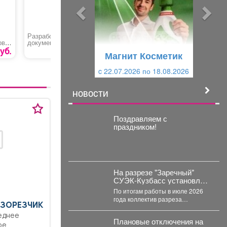
ы
у
д
ю
у
щ
Разработка
Парафинотерапия ног
Замена п
рвой
документов по охране
щ
и
труда
уб.
1000 руб.
300 руб.
Магнит Косметик
и
й
c 29.07.2026 по 25.08.2026
й
НОВОСТИ
Поздравляем с
праздником!
На разрезе "Заречный"
СУЭК-Кузбасс установлен
рекорд добычи за месяц
По итогам работы в июле 2026
года коллектив разреза
АЗОРЕЗЧИК
"Заречный" выдал на-гора 559,1
еднее
тысяч тонн...
Плановые отключения на
ое