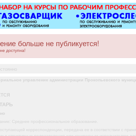
ковер»).
оборуд
имеется па
уме
ение больше не публикуется!
не доступна!
остоянно
ориальное управление администрации Прокопьевского муниц
ЕТСЯ
ТАРЬ
нно
ание: Среднее профессиональное образование.
оступающей корреспонденции, передача ее в соответствии с прин
м в структурные подразделения или конкретным исполнителям дл