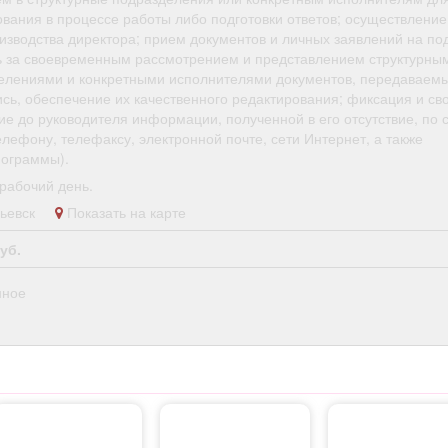
ования в процессе работы либо подготовки ответов; осуществление
изводства директора; прием документов и личных заявлений на по
ь за своевременным рассмотрением и представлением структурны
елениями и конкретными исполнителями документов, передаваемы
ись, обеспечение их качественного редактирования; фиксация и с
ие до руководителя информации, полученной в его отсутствие, по 
елефону, телефаксу, электронной почте, сети Интернет, а также
ограммы).
рабочий день.
опьевск
Показать на карте
уб.
нное