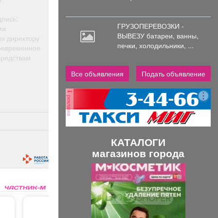
дпись;
ГРУЗОПЕРЕВОЗКИ -
ми
ВЫВЕЗУ батареи,
ванны,
х директору
печки, холодильники, ...
воевременное
средствам
Все объявления
Подать объявление
реклама
КАТАЛОГИ
магазинов города
П
С
р
л
е
е
д
д