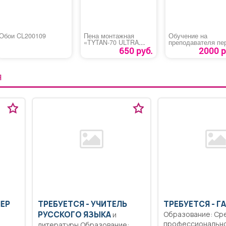
Обои CL200109
Пена монтажная
Обучение на
«TYTAN-70 ULTRA
преподавателя пе
ПРОФ »Зима
помощи
650 руб.
2000 р
пострадавшим
Я
ШЕР
ТРЕБУЕТСЯ - УЧИТЕЛЬ
ТРЕБУЕТСЯ - Г
РУССКОГО ЯЗЫКА
Образование: Ср
и
профессиональн
литературы Образование: