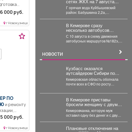
сетях ЖКХ на 7 августа
дготовка
2026 г. (г. Новокузнецк)
Г орячая вода Куйбышевский
6 000 руб.
район: Бабушкина 2,2а,
Спортивная...
г Новокузнецк
В Кемерове сразу
несколько автобусов
получат дополнительную
С 10 августа в схему движения
остановку
автобусных маршрутов №182э,
197э и 279э добавят остановку
"деревня...
НОВОСТИ
Кузбасс оказался
аутсайдером Сибири по
ипотечным долгам
Кемеровская область обогнала
почти всех в СФО по росту
просрочки по ипотеке на
строящееся жильё....
ЕР ПО
В Кемерове приставы
бросили женщину с двумя
ИЮ
и ремонту
детьми без алиментов
изации,
Кемеровчанка, которую муж
оставил одну без денег и с двумя
блокировки
5 000 руб.
детьми на руках, не могла...
тавка
Плановые отключения на
г Новокузнецк