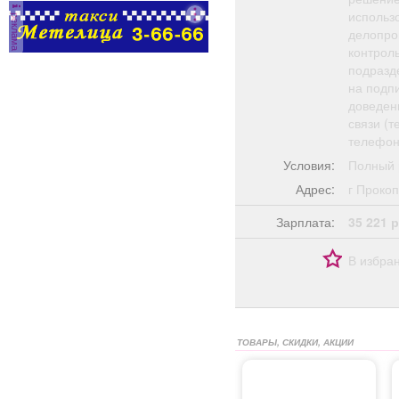
использ
реклама
делопро
контрол
подразд
на подп
доведен
связи (т
телефон
Условия:
Полный 
Адрес:
г Прок
Зарплата:
35 221 р
В избра
ТОВАРЫ, СКИДКИ, АКЦИИ