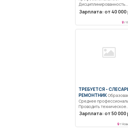
Дисциплинированность.
Ответственность.. Выпо
Зарплата: от 40 000 
должностных обязаннос
согласно должностной...
г 
ТРЕБУЕТСЯ - СЛЕСАР
РЕМОНТНИК
Образование:
Среднее профессиональ
Проводить техническое
обслуживание оборудова
Зарплата: от 50 000 
Полный рабочий...
г Нов