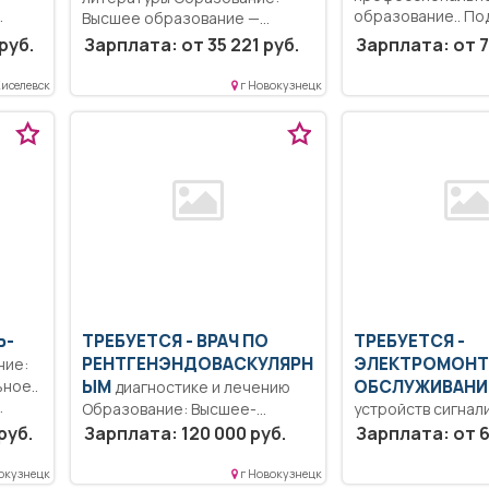
образование.. По
Высшее образование —
лнение
рабочего места и
бакалавриат.. Обучение
руб.
Зарплата: от 35 221 руб.
Зарплата: от 7
тей
оборудования,...
методам понимания...
Киселевск
г Новокузнецк
Ь-
ТРЕБУЕТСЯ - ВРАЧ ПО
ТРЕБУЕТСЯ -
РЕНТГЕНЭНДОВАСКУЛЯРН
ЭЛЕКТРОМОНТ
ное..
ЫМ
ОБСЛУЖИВАН
диагностике и лечению
Образование: Высшее-
устройств сигнал
ния..
специалитет, магистратура..
централизации и 
руб.
Зарплата: 120 000 руб.
Зарплата: от 6
Полный рабочий день..
Организована дос
автобусами.....
окузнецк
г Новокузнецк