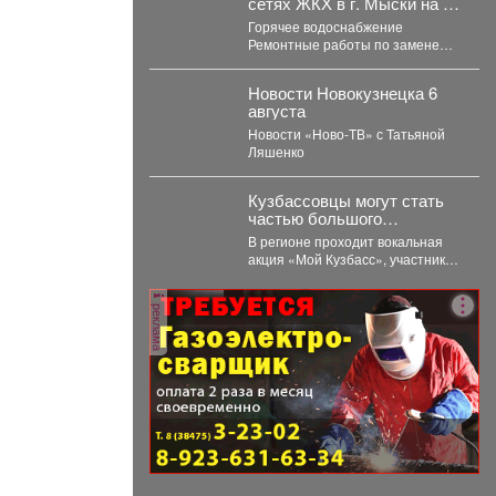
сетях ЖКХ в г. Мыски на 07
августа 2026 г.
Горячее водоснабжение
Ремонтные работы по замене
участка трубопровода ТК 91 в
сторону т.37 ул....
Новости Новокузнецка 6
августа
Новости «Ново-ТВ» с Татьяной
Ляшенко
Кузбассовцы могут стать
частью большого
праздничного проекта ко
В регионе проходит вокальная
Дню шахтера.
акция «Мой Кузбасс», участники
которой исполнят гимн Кузбасса
и смогут попасть...
реклама