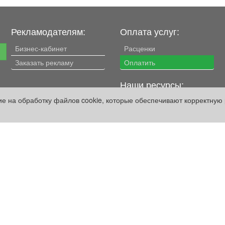
Рекламодателям:
Оплата услуг:
Бизнес-кабинет
Расценки
е
Заказать рекламу
Оплатить
Наши ресурсы:
сие на обработку файлов cookie, которые обеспечивают корректную 
Газета "Частник-М"
Сайт chastnik-m.ru
Сайт "Частник. Маркет"
Дорожное радио 93.4FM
Радио для двоих
105.3FM
Европа плюс 103.3FM