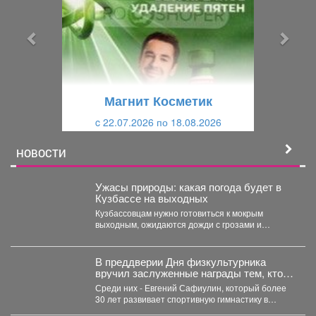
д
д
ы
у
д
ю
у
щ
щ
и
Магнит Косметик
и
й
c 22.07.2026 по 18.08.2026
й
НОВОСТИ
Ужасы природы: какая погода будет в
Кузбассе на выходных
Кузбассовцам нужно готовиться к мокрым
выходным, ожидаются дожди с грозами и
сильный ветер. По...
В преддверии Дня физкультурника
вручил заслуженные награды тем, кто
посвятил свою жизнь спорту и
Среди них - Евгений Сафиулин, который более
воспитанию чемпионов.
30 лет развивает спортивную гимнастику в
Кузбассе. За...