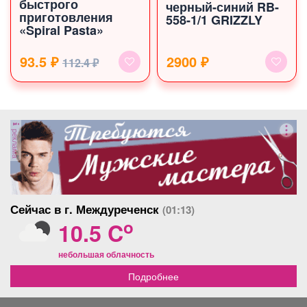
быстрого
черный-синий RB-
приготовления
558-1/1 GRIZZLY
«Spiral Pasta»
93.5 ₽
2900 ₽
112.4 ₽
реклама
Сейчас в г. Междуреченск
(01:13)
o
10.5 C
небольшая облачность
Подробнее