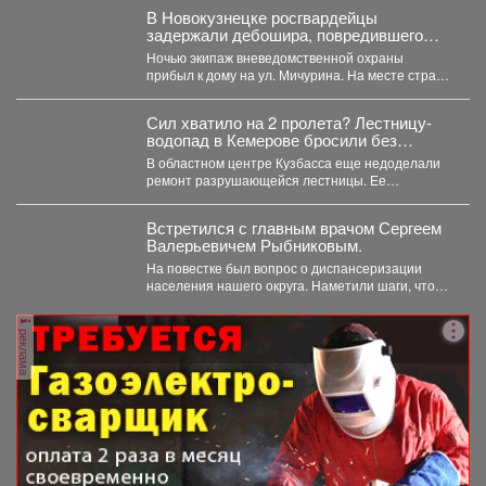
В Новокузнецке росгвардейцы
задержали дебошира, повредившего
окно и дверь квартиры сожительницы
Ночью экипаж вневедомственной охраны
прибыл к дому на ул. Мичурина. На месте стражи
правопорядка обнаружили...
Сил хватило на 2 пролета? Лестницу-
водопад в Кемерове бросили без
ремонта
В областном центре Кузбасса еще недоделали
ремонт разрушающейся лестницы. Ее
состояние беспокоит местных жителей. ...
Встретился с главным врачом Сергеем
Валерьевичем Рыбниковым.
На повестке был вопрос о диспансеризации
населения нашего округа. Наметили шаги, чтобы
увеличить охват жителей:...
реклама