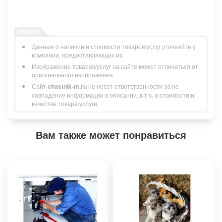
Данные о наличии и стоимости товаров/услуг уточняйте у
компании, предоставляющих их.
Изображение товаров/услуг на сайте может отличаться от
оригинального изображения.
Сайт
chastnik-m.ru
не несет ответственности за не
совпадение информации в описании, в т.ч. о стоимости и
качестве товара/услуги.
Вам также может понравиться