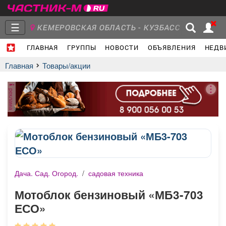
☰
КЕМЕРОВСКАЯ ОБЛАСТЬ - КУЗБАСС
ГЛАВНАЯ
ГРУППЫ
НОВОСТИ
ОБЪЯВЛЕНИЯ
НЕДВ
Главная
Группы
Новости
Главная
Товары/акции
реклама
Объявления
Недвижимость
Услуги
Дача. Сад. Огород.
/
садовая техника
Работа
Транспорт
Компании
Мотоблок бензиновый «МБ3-703
ЕСО»