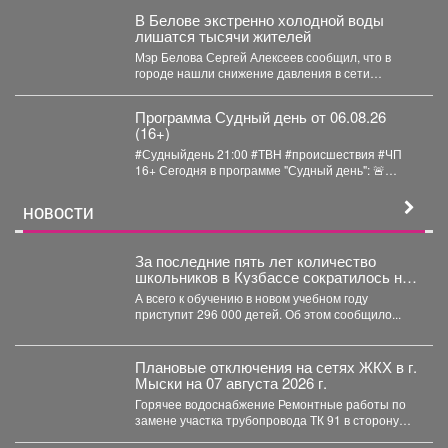
В Белове экстренно холодной воды
лишатся тысячи жителей
Мэр Белова Сергей Алексеев сообщил, что в
городе нашли снижение давления в сети
магистрального водопровода...
Программа Судный день от 06.08.26
(16+)
#Судныйдень 21:00 #ТВН #происшествия #ЧП
16+ Сегодня в программе "Судный день": 🚨
Профилактическое...
НОВОСТИ
За последние пять лет количество
школьников в Кузбассе сократилось на
8%
А всего к обучению в новом учебном году
приступит 296 000 детей. Об этом сообщило...
Плановые отключения на сетях ЖКХ в г.
Мыски на 07 августа 2026 г.
Горячее водоснабжение Ремонтные работы по
замене участка трубопровода ТК 91 в сторону
т.37 ул....