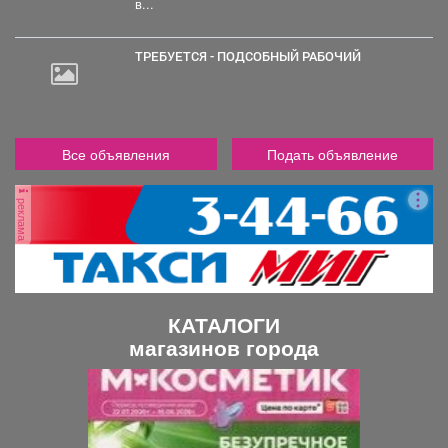
в...
ТРЕБУЕТСЯ - ПОДСОБНЫЙ РАБОЧИЙ
Все объявления
Подать объявление
реклама
КАТАЛОГИ
магазинов города
П
С
р
л
е
е