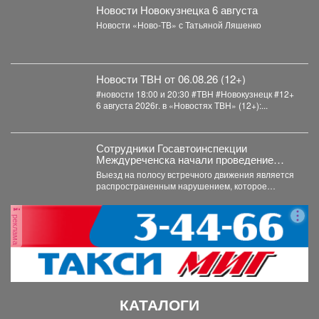
Новости Новокузнецка 6 августа
Новости «Ново-ТВ» с Татьяной Ляшенко
Новости ТВН от 06.08.26 (12+)
#новости 18:00 и 20:30 #ТВН #Новокузнецк #12+
6 августа 2026г. в «Новостях ТВН» (12+):...
Сотрудники Госавтоинспекции
Междуреченска начали проведение
профилактической операции
Выезд на полосу встречного движения является
«Встречная полоса»
распространенным нарушением, которое
довольно часто становится причиной дорожно-
транспортного происшествия...
реклама
КАТАЛОГИ