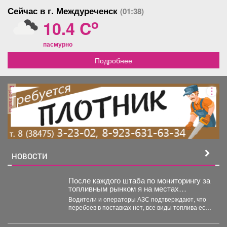
Сейчас в г. Междуреченск
(01:38)
o
10.4 C
пасмурно
Подробнее
реклама
НОВОСТИ
После каждого штаба по мониторингу за
топливным рынком я на местах
проверяю, соответствует ли озвученная
Водители и операторы АЗС подтверждают, что
информация действительности.
перебоев в поставках нет, все виды топлива есть
в...