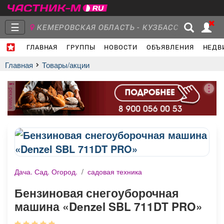
☰
КЕМЕРОВСКАЯ ОБЛАСТЬ - КУЗБАСС
ГЛАВНАЯ
ГРУППЫ
НОВОСТИ
ОБЪЯВЛЕНИЯ
НЕДВ
Главная
Группы
Новости
Главная
Товары/акции
реклама
Объявления
Недвижимость
Услуги
Дача. Сад. Огород.
/
садовая техника
Работа
Транспорт
Компании
Бензиновая снегоуборочная
машина «Denzel SBL 711DT PRO»