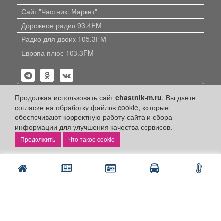
Сайт "Частник. Маркет"
Дорожное радио 93.4FM
Радио для двоих 105.3FM
Европа плюс 103.3FM
Продолжая использовать сайт
chastnik-m.ru
, Вы даете
согласие на обработку файлов cookie, которые
обеспечивают корректную работу сайта и сбора
Политика конфиденциальности
информации для улучшения качества сервисов.
Публикации с пометкой «Реклама», «На правах рекламы»,
Что такое cookie
«Партнёрский проект» оплачены рекламодателем.
Редакция сайта не несет ответственности за достоверность
информации, содержащейся в рекламных материалах и
объявлениях.
+16
© 2006-2026
ООО "Частник-М"