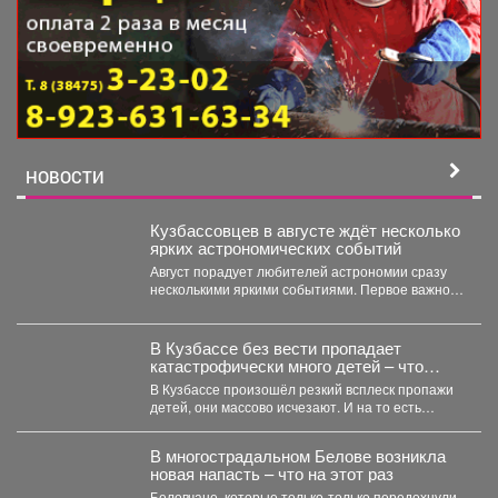
НОВОСТИ
Кузбассовцев в августе ждёт несколько
ярких астрономических событий
Август порадует любителей астрономии сразу
несколькими яркими событиями. Первое важное
явление месяца - частное лунное...
В Кузбассе без вести пропадает
катастрофически много детей – что
происходит
В Кузбассе произошёл резкий всплеск пропажи
детей, они массово исчезают. И на то есть
причина....
В многострадальном Белове возникла
новая напасть – что на этот раз
Беловчане, которые только-только передохнули