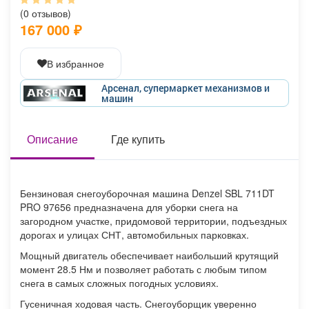
Афиша
Обучение
Проекты
(0 отзывов)
167 000
₽
В избранное
Товары
Поздравления
Погода
Арсенал, супермаркет механизмов и
машин
Описание
Где купить
ТВ программа
Я - пенсионер
Бензиновая снегоуборочная машина Denzel SBL 711DT
PRO 97656 предназначена для уборки снега на
загородном участке, придомовой территории, подъездных
дорогах и улицах СНТ, автомобильных парковках.
Мощный двигатель обеспечивает наибольший крутящий
момент 28.5 Нм и позволяет работать с любым типом
снега в самых сложных погодных условиях.
Гусеничная ходовая часть. Снегоуборщик уверенно