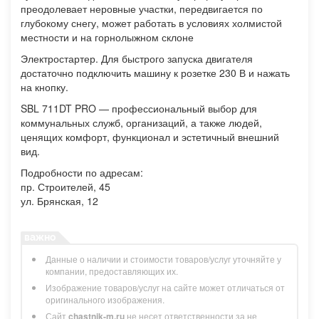
преодолевает неровные участки, передвигается по
глубокому снегу, может работать в условиях холмистой
местности и на горнолыжном склоне
Электростартер. Для быстрого запуска двигателя
достаточно подключить машину к розетке 230 В и нажать
на кнопку.
SBL 711DT PRO — профессиональный выбор для
коммунальных служб, организаций, а также людей,
ценящих комфорт, функционал и эстетичный внешний
вид.
Подробности по адресам:
пр. Строителей, 45
ул. Брянская, 12
Данные о наличии и стоимости товаров/услуг уточняйте у
компании, предоставляющих их.
Изображение товаров/услуг на сайте может отличаться от
оригинального изображения.
Сайт
chastnik-m.ru
не несет ответственности за не