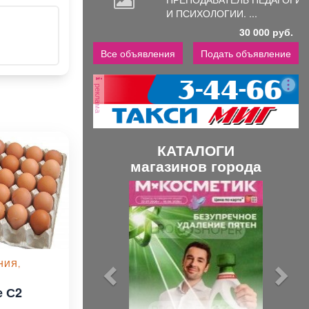
И ПСИХОЛОГИИ. ...
30 000 руб.
Все объявления
Подать объявление
реклама
КАТАЛОГИ
магазинов города
П
С
р
л
е
е
д
д
ы
у
НИЯ,
д
ю
е С2
у
щ