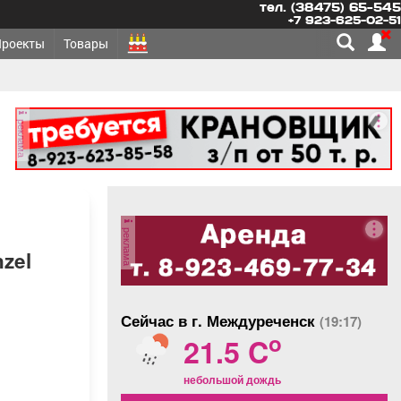
тел. (38475) 65-545
+7 923-625-02-51
Проекты
Товары
реклама
реклама
zel
Сейчас в г. Междуреченск
(19:17)
o
21.5 C
небольшой дождь