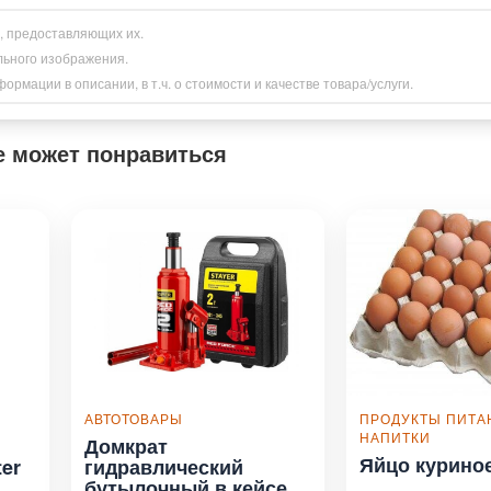
и, предоставляющих их.
льного изображения.
рмации в описании, в т.ч. о стоимости и качестве товара/услуги.
е может понравиться
АВТОТОВАРЫ
ПРОДУКТЫ ПИТА
НАПИТКИ
Домкрат
Яйцо курино
er
гидравлический
бутылочный в кейсе