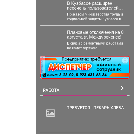
В Кузбассе расширен
количество калорий зависит...
перечень пользователей
пунктов проката вещей для
Приказом Министерства труда и
новорожденных
социальной защиты Кузбасса в
перечень семей, имеющих право
воспользоваться услугами
Плановые отключения на 8
пунктов...
августа (г. Междуреченск)
В связи с ремонтными работами
не будет горячего
водоснабжения ...
реклама
РАБОТА
ТРЕБУЕТСЯ - ПЕКАРЬ ХЛЕБА