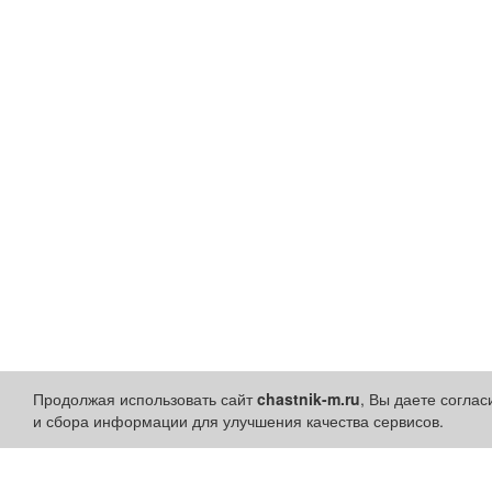
Продолжая использовать сайт
chastnik-m.ru
, Вы даете согла
и сбора информации для улучшения качества сервисов.