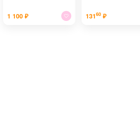
60
1 100
₽
131
₽