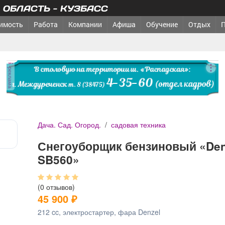
ОБЛАСТЬ - КУЗБАСС
имость
Работа
Компании
Афиша
Обучение
Отдых
реклама
Дача. Сад. Огород.
/
садовая техника
Снегоуборщик бензиновый «Den
SB560»
(0 отзывов)
45 900
₽
212 cc, электростартер, фара Denzel