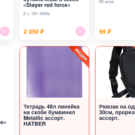
30 штук
«Stayer red force»
2 т, 181-345м
2 050
₽
99
₽
Тетрадь 48л линейка
Рюкзак на од
на скобе бумвинил
30см, прорез
Metallic ассорт.
ассорт.
le»
HATBER