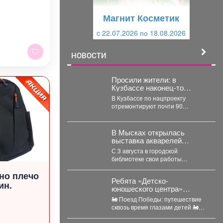
щ
и
Магнит Косметик
и
й
c 22.07.2026 по 18.08.2026
й
НОВОСТИ
Просили жители: в
Кузбассе наконец-то
отремонтируют 90 км
В Кузбассе по нацпроекту
проблемной трассы
отремонтируют почти 90
километров дорог – дорожники
уже привели в порядок...
В Мысках открылась
выставка акварелей
«Воспоминания».
С 3 августа в городской
библиотеке свои работы
представляет архитектор Тамара
но плечо
Шлыкова. В экспозиции...
Ребята «Детско-
ин.
юношеского центра»
отправились в необычное
🚂 Поезд Победы: путешествие
путешествие - на борт
сквозь время глазами детей 🚂
«Поезда Победы».
Ребята «Детско-юношеского
центра» отправились в...