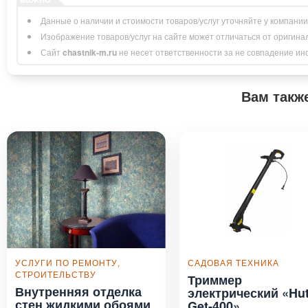
Данные о наличии и стоимости товаров/услуг уточняйте у компани
Изображение товаров/услуг на сайте может отличаться от оригина
Сайт
chastnik-m.ru
не несет ответственности за не совпадение инфо
Вам такж
УСЛУГИ ПО РЕМОНТУ,
САДОВАЯ ТЕХНИКА
СТРОИТЕЛЬСТВУ
Триммер
Внутренняя отделка
электрический «Hut
стен жидкими обоями
Get-400»