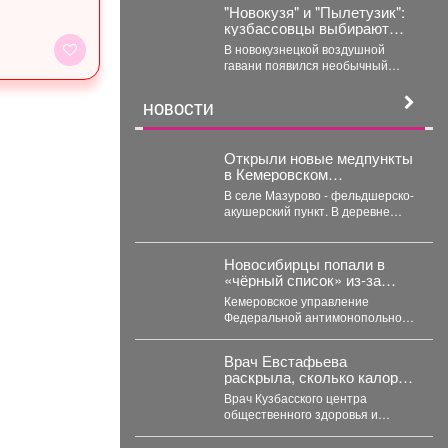
"Новокузя" и "Пылетузик":
кузбассовцы выбирают
имя роботу в аэропорту
В новокузнецкой воздушной
гавани появился необычный
сотрудник, который работает за
энергию. В международном
НОВОСТИ
аэропорту...
Открыли новые медпункты
в Кемеровском
муниципальном округе.
В селе Мазурово - фельдшерско-
акушерский пункт. В деревне
Мозжуха - фельдшерский
здравпункт. В модульных...
Новосибирцы попали в
«чёрный список» из‑за
срыва ремонта дорог
Кемеровское управление
Прокопьевска
Федеральной антимонопольной
службы внесло новосибирскую
компанию ООО «Сибдорстрой» в
Врач Евстафьева
реестр недобросовестных
раскрыла, сколько калорий
поставщиков. Речь...
нужно потреблять
Врач Кузбасского центра
кормящей маме
общественного здоровья и
медицинской профилактики Вера
Евстафьева поясняет, что