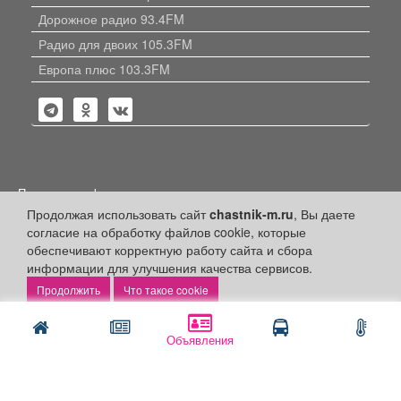
Дорожное радио 93.4FM
Радио для двоих 105.3FM
Европа плюс 103.3FM
Политика конфиденциальности
Продолжая использовать сайт
chastnik-m.ru
, Вы даете
Публикации с пометкой «Реклама», «На правах рекламы»,
согласие на обработку файлов cookie, которые
«Партнёрский проект» оплачены рекламодателем.
Редакция сайта не несет ответственности за достоверность
обеспечивают корректную работу сайта и сбора
информации, содержащейся в рекламных материалах и
информации для улучшения качества сервисов.
объявлениях.
Что такое cookie
+16
© 2006-2026
ООО "Частник-М"
Объявления