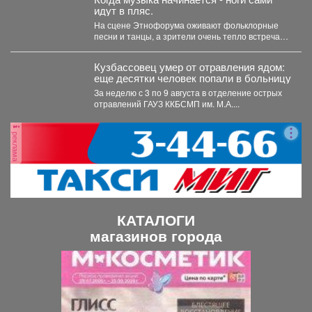
идут в пляс.
На сцене Этнофорума оживают фольклорные
песни и танцы, а зрители очень тепло встречают
артистов, энергия...
Кузбассовец умер от отравления ядом:
еще десятки человек попали в больницу
За неделю с 3 по 9 августа в отделение острых
отравлений ГАУЗ ККБСМП им. М.А....
реклама
КАТАЛОГИ
магазинов города
П
С
р
л
е
е