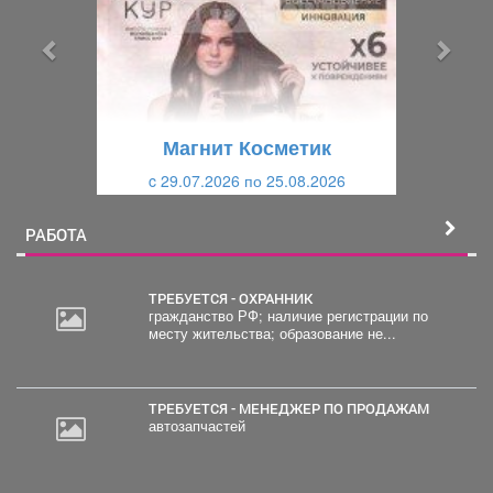
д
д
ы
у
д
ю
у
щ
щ
и
Магнит Косметик
и
й
c 29.07.2026 по 25.08.2026
й
РАБОТА
ТРЕБУЕТСЯ - ОХРАННИК
гражданство РФ; наличие регистрации по
месту жительства; образование не...
ТРЕБУЕТСЯ - МЕНЕДЖЕР ПО ПРОДАЖАМ
автозапчастей