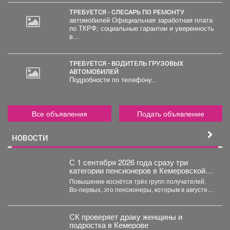
ТРЕБУЕТСЯ - СЛЕСАРЬ ПО РЕМОНТУ
автомобилей Официальная заработная плата
по ТКРФ; социальные гарантии и уверенность
в...
ТРЕБУЕТСЯ - ВОДИТЕЛЬ ГРУЗОВЫХ
АВТОМОБИЛЕЙ
Подробности по телефону..
Все объявления
Подать объявление
НОВОСТИ
С 1 сентября 2026 года сразу три
категории пенсионеров в Кемеровской
области, как и по всей России, получат
Повышение коснётся трёх групп получателей.
прибавку к страховой пенсии.
Во-первых, это пенсионеры, которым в августе
исполнилось 80 лет. Для...
СК проверяет драку женщины и
подростка в Кемерове