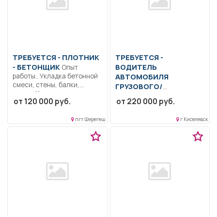
ТРЕБУЕТСЯ - ПЛОТНИК
ТРЕБУЕТСЯ -
- БЕТОНЩИК
ВОДИТЕЛЬ
Опыт
работы.. Укладка бетонной
АВТОМОБИЛЯ
смеси, стены, балки,
ГРУЗОВОГО/
плиты; Укладка...
СПЕЦИАЛЬНОГО
от 120 000 руб.
от 220 000 руб.
Перевозка угля. Контроль
технического состояния
пгт Шерегеш
г Киселевск
автомобиля. Мелкосрочный
ремонт.. Вахтовый...