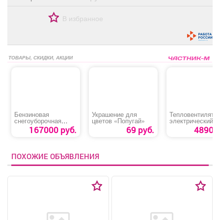
В избранное
ТОВАРЫ, СКИДКИ, АКЦИИ
Бензиновая
Украшение для
Тепловентилято
снегоуборочная
цветов «Попугай»
электрический
машина «Denzel SBL
керамический
167000 руб.
69 руб.
4890 р
711DT PRO»
«DTFC-2000»
ПОХОЖИЕ ОБЪЯВЛЕНИЯ