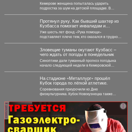
Кемерове женщина попыталась ударить
подростка за шум на детской площадке. В
Кемерове на Притомском...
Протянул руку. Как бывший шахтер из
Кузбасса помогает инвалидам и
бездомным
Уже шесть лет фонд «Рука помощи»
подставляет плечо тем, кто оказался в трудной
жизненной ситуации....
Зловещие туманы окутают Кузбасс –
чего ждать от погоды в понедельник
Синоптики дали туманный прогноз погодына
начало следующей недели в Кемеровской
области. По данным Кемеровского...
На стадионе «Металлург» прошёл
Кубок города по лёгкой атлетике.
Соревнования приурочили ко Дню
физкультурника. Кубок Новокузнецка также
прошел в рамках Всероссийского проекта
«Шахтерское братство....
реклама