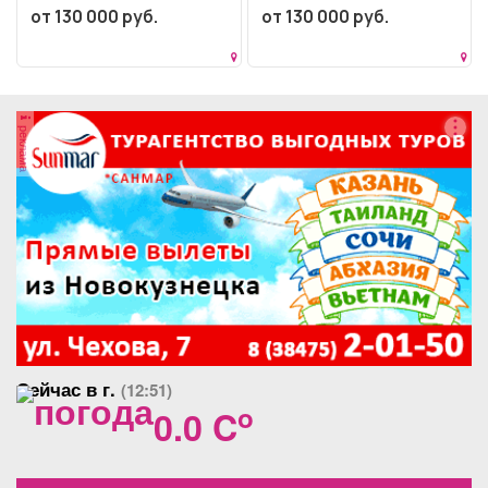
конструкций Опыт работы
от 130 000 руб.
от 130 000 руб.
по специальности от 2-х...
реклама
Сейчас в г.
(12:51)
o
0.0 C