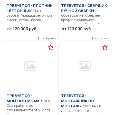
ТРЕБУЕТСЯ - ПЛОТНИК
ТРЕБУЕТСЯ - СВАРЩИК
- БЕТОНЩИК
РУЧНОЙ СВАРКИ
Опыт
работы.. Укладка бетонной
Образование: Среднее
смеси, стены, балки,
профессиональное
плиты; Укладка...
образование. Опыт работы..
от 120 000 руб.
от 120 000 руб.
Сварка технологических
трубопроводов; Сварка...
пгт Шерегеш
пгт Шерегеш
ТРЕБУЕТСЯ -
ТРЕБУЕТСЯ -
МОНТАЖНИК МК /
МОНТАЖНИК ПО
ЖБК
Опыт работы по
МОНТАЖУ
стальных и
специальности от 2-х лет..
железобетонных
Строительство крупных...