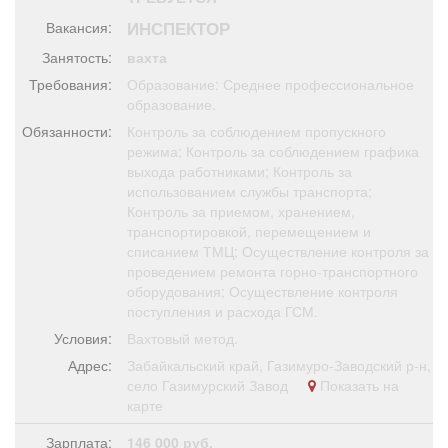
Афиша
Обучение
Проекты
ИНСПЕКТОР
Вакансия:
Занятость:
вахта
Требования:
Образование: Среднее профессиональное
образование.
Товары
Поздравления
Погода
Обязанности:
Контроль за соблюдением пропускного
режима; Контроль за соблюдением графика
выхода работниками; Контроль за
использованием службы транспорта;
Контроль за приемом, хранением,
транспортировкой, перемещением и
ТВ программа
Я - пенсионер
списанием ТМЦ; Осуществление контроля за
проведением ремонта горно-транспортного
оборудования; Осуществление контроля
поступления и расхода ГСМ.
Условия:
Вахтовый метод.
Адрес:
Забайкальский край, Газимуро-Заводский р-н,
село Газимурский Завод
Показать на
карте
Зарплата:
146 000 руб.