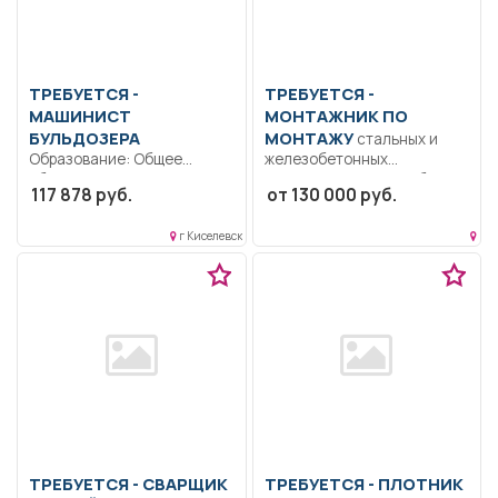
ТРЕБУЕТСЯ -
ТРЕБУЕТСЯ -
МАШИНИСТ
МОНТАЖНИК ПО
БУЛЬДОЗЕРА
МОНТАЖУ
стальных и
Образование: Общее
железобетонных
образование.. Управление
конструкций Опыт работы
117 878 руб.
от 130 000 руб.
бульдозером, осмотр и
по специальности от 2-х...
заправка бульдозеров...
г Киселевск
ТРЕБУЕТСЯ - СВАРЩИК
ТРЕБУЕТСЯ - ПЛОТНИК