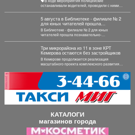
🗣В ходе мероприятия полицейские
останавливали водителей, проводили с ними
беседы и напоминали, что правила дорожного...
5 августа в Библиотеке - филиале № 2
для юных читателей прошла
познавательно-развлекательная
В Библиотеке - филиале № 2 для юных
программа к Международному дню
читателей прошла познавательно-
светофора
развлекательная программа к Международному
дню...
Три микрорайона из 11 в зоне КРТ
Кемерова остаются без застройщиков
В Кемерове продолжается реализация
масштабного проекта комплексного развития
территорий. Первый дом скоро будет сдан, но...
реклама
КАТАЛОГИ
магазинов города
П
С