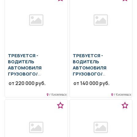
ТРЕБУЕТСЯ -
ТРЕБУЕТСЯ -
ВОДИТЕЛЬ
ВОДИТЕЛЬ
АВТОМОБИЛЯ
АВТОМОБИЛЯ
ГРУЗОВОГО/
ГРУЗОВОГО/
СПЕЦИАЛЬНОГО
СПЕЦИАЛЬНОГО
от 220 000 руб.
от 140 000 руб.
Перевозка угля. Контроль
Образование: Общее
технического состояния
образование.. Вождени
г Киселевск
г Киселевск
автомобиля. Мелкосрочный
автомобиля БеЛАЗ 75131
ремонт.. Вахтовый...
Транспортирование
горной...