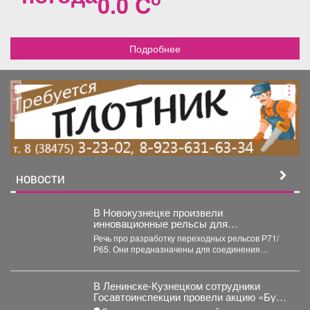
0.0 C
Подробнее
реклама
НОВОСТИ
В Новокузнецке произвели
инновационные рельсы для
тяжеловесного движения
Речь про разработку переходных рельсов Р71/
Р65. Они предназначены для соединения
рельсов двух типов в путях...
В Ленинске-Кузнецком сотрудники
Госавтоинспекции провели акцию «Будь
трезвым в пути»