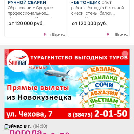
РУЧНОЙ СВАРКИ
- БЕТОНЩИК
Опыт
Образование: Среднее
работы.. Укладка бетонной
профессиональное
смеси, стены, балки,
образование. Опыт работы..
плиты; Укладка...
от 120 000 руб.
от 120 000 руб.
Сварка технологических
трубопроводов; Сварка...
пгт Шерегеш
пгт Шерегеш
реклама
Сейчас в г.
(04:30)
o