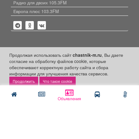
Радио для двоих 105.3FM
Европа плюс 103.3FM
Политика конфиденциальности
Продолжая использовать сайт
chastnik-m.ru
, Вы даете
согласие на обработку файлов cookie, которые
Публикации с пометкой «Реклама», «На правах рекламы»,
обеспечивают корректную работу сайта и сбора
«Партнёрский проект» оплачены рекламодателем.
Редакция сайта не несет ответственности за достоверность
информации для улучшения качества сервисов.
информации, содержащейся в рекламных материалах и
Что такое cookie
объявлениях.
+16
© 2006-2026
ООО "Частник-М"
Объявления