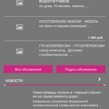
ВОДОСЧЕТЧИКОВ
на дому. Установка, замена, ...
ИЗГОТОВЛЕНИЕ МЕБЕЛИ - МЕБЕЛЬ
на
заказ по вашим размерам! ...
1 000 руб.
ГРУЗОПЕРЕВОЗКИ - ГРУЗОПЕРЕВОЗКИ
город-межгород.
Доставка
стройматериалов, ...
Все объявления
Подать объявление
НОВОСТИ
Новосибирцы попали в «чёрный список»
из‑за срыва ремонта дорог
Прокопьевска
Кемеровское управление Федеральной
антимонопольной службы внесло новосибирскую
компанию ООО «Сибдорстрой» в реестр