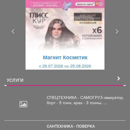
р
л
е
е
д
д
ы
у
д
ю
у
щ
щ
и
Магнит Косметик
и
й
c 29.07.2026 по 25.08.2026
й
УСЛУГИ
СПЕЦТЕХНИКА - САМОГРУЗ-эвакуатор,
борт
- 5 тонн, кран - 3 тонны. ...
САНТЕХНИКА - ПОВЕРКА