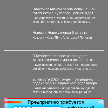
недобросовестных поставщиков. Речь...
Власти объявили режим повышенной
готовности в Кузбассе - регион ждет
удар стихии
В Кемеровской области из-за надвигающейся
страшной непогоды был объявлен режим
повышенной готовности. Постановление,
которое...
Новости Новокузнецка 5 августа
Новости «Ново-ТВ» с Анастасией Поповой
В Кузбассе без вести пропадает
катастрофически много детей – что
происходит
В Кузбассе произошёл резкий всплеск пропажи
детей, они массово исчезают. И на то есть
причина....
20 августа 2026г. будет прекращена
подача воды с Карайского водозабора.
Внимание жителей и предприятий города! В
связи с выполнением ремонтных работ на
Карайском водозаборе...
реклама