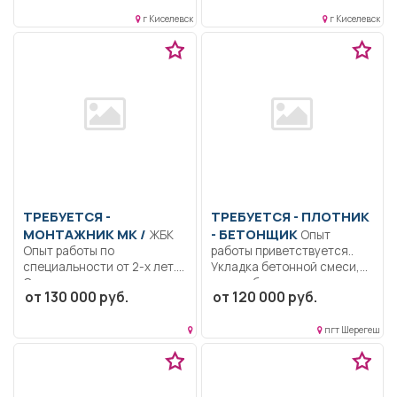
заправка бульдозеров...
образование.. Вождени
г Киселевск
г Киселевск
автомобиля БеЛАЗ 75131
Транспортирование
горной...
ТРЕБУЕТСЯ -
ТРЕБУЕТСЯ - ПЛОТНИК
МОНТАЖНИК МК /
- БЕТОНЩИК
ЖБК
Опыт
Опыт работы по
работы приветствуется..
специальности от 2-х лет..
Укладка бетонной смеси,
Строительство крупных...
стены, балки, плиты;...
от 130 000 руб.
от 120 000 руб.
пгт Шерегеш