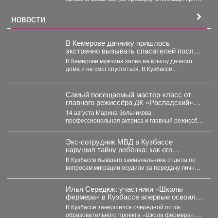
домов. Особое внимание - противопожарному
состоянию...
НОВОСТИ
В Кемерове дачнику пришлось
экстренно вызывать спасателей после
работ на участке
В Кемерове мужчина залез на крышу дачного
дома и не смог спуститься. В Кузбассе...
Самый посещаемый мастер‑класс от
главного режиссёра ДК «Распадский»
возвращается
14 августа Марина Зольникова -
профессиональная актриса и главный режиссёр
Дворца культуры - снова проведёт...
Экс-сотрудник МВД в Кузбассе
нарушил тайну ребёнка: как его
наказали
В Кузбассе бывшего замначальника отдела по
вопросам миграции осудили за передачу личных
данных несовершеннолетнего. ...
Илья Середюк: участники «Школы
фермера» в Кузбассе впервые освоили
работу с агродронами
В Кузбассе завершился очередной поток
образовательного проекта «Школа фермера».