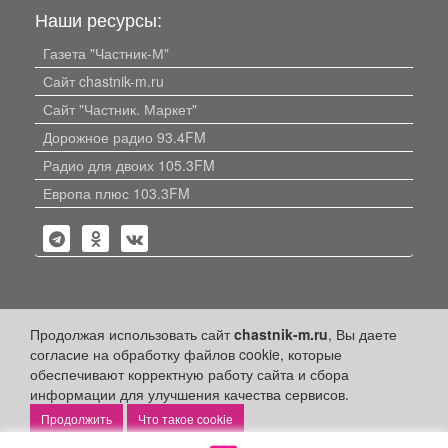
Наши ресурсы:
Газета "Частник-М"
Сайт chastnik-m.ru
Сайт "Частник. Маркет"
Дорожное радио 93.4FM
Радио для двоих 105.3FM
Европа плюс 103.3FM
Политика конфиденциальности
Продолжая использовать сайт
chastnik-m.ru
, Вы даете
согласие на обработку файлов cookie, которые
Публикации с пометкой «Реклама», «На правах рекламы»,
обеспечивают корректную работу сайта и сбора
«Партнёрский проект» оплачены рекламодателем.
Редакция сайта не несет ответственности за достоверность
информации для улучшения качества сервисов.
информации, содержащейся в рекламных материалах и
Что такое cookie
объявлениях.