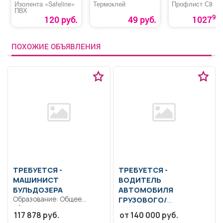
Изолента «Safeline»
Термоклей
Профлист С8
ПВХ
90
120 руб.
49 руб.
1027
ПОХОЖИЕ ОБЪЯВЛЕНИЯ
ТРЕБУЕТСЯ -
ТРЕБУЕТСЯ -
МАШИНИСТ
ВОДИТЕЛЬ
БУЛЬДОЗЕРА
АВТОМОБИЛЯ
Образование: Общее
ГРУЗОВОГО/
образование.. Управление
СПЕЦИАЛЬНОГО
117 878 руб.
от 140 000 руб.
бульдозером, осмотр и
Образование: Общее