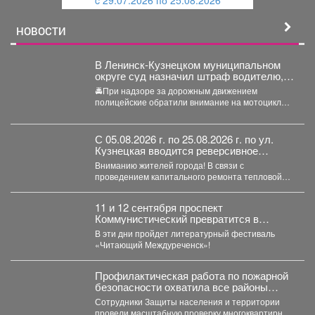
c 29.07.2026 по 25.08.2026
й
НОВОСТИ
В Ленинск-Кузнецком муниципальном
округе суд назначил штраф водителю,
управлявшему мотоциклом после
🚔При надзоре за дорожным движением
лишения водительских прав
полицейские обратили внимание на мотоцикл
«Рэйсер», водитель которого двигался без...
С 05.08.2026 г. по 25.08.2026 г. по ул.
Кузнецкая вводится реверсивное
движения для автотранспорта.
Вниманию жителей города! В связи с
проведением капитального ремонта тепловой
сети с 05.08.2026 г....
11 и 12 сентября проспект
Коммунистический превратится в
огромную литературную сцену под
В эти дни пройдет литературный фестиваль
открытым небом.
«Читающий Междуреченск»!
Профилактическая работа по пожарной
безопасности охватила все районы
Новокузнецка
Сотрудники Защиты населения и территории
провели масштабную проверку многоквартирных