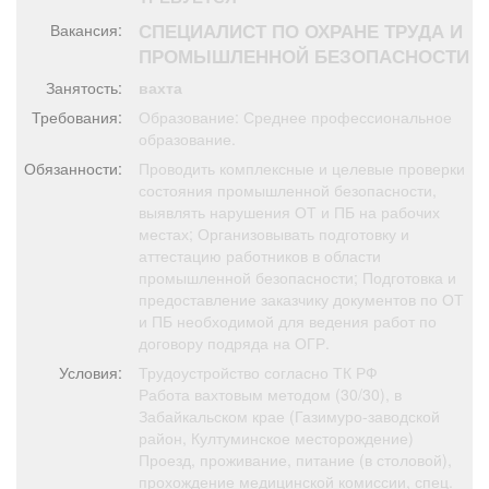
Афиша
Обучение
Проекты
СПЕЦИАЛИСТ ПО ОХРАНЕ ТРУДА И
Вакансия:
ПРОМЫШЛЕННОЙ БЕЗОПАСНОСТИ
Занятость:
вахта
Требования:
Образование: Среднее профессиональное
Товары
Поздравления
Погода
образование.
Обязанности:
Проводить комплексные и целевые проверки
состояния промышленной безопасности,
выявлять нарушения ОТ и ПБ на рабочих
местах; Организовывать подготовку и
аттестацию работников в области
ТВ программа
Я - пенсионер
промышленной безопасности; Подготовка и
предоставление заказчику документов по ОТ
и ПБ необходимой для ведения работ по
договору подряда на ОГР.
Условия:
Трудоустройство согласно ТК РФ
Работа вахтовым методом (30/30), в
Забайкальском крае (Газимуро-заводской
район, Култуминское месторождение)
Проезд, проживание, питание (в столовой),
прохождение медицинской комиссии, спец.