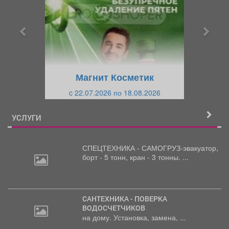
д
д
ы
у
д
ю
у
щ
щ
и
Магнит Косметик
и
й
c 22.07.2026 по 18.08.2026
й
УСЛУГИ
СПЕЦТЕХНИКА - САМОГРУЗ-эвакуатор,
борт
- 5 тонн, кран - 3 тонны. ...
САНТЕХНИКА - ПОВЕРКА
ВОДОСЧЕТЧИКОВ
на дому. Установка, замена, ...