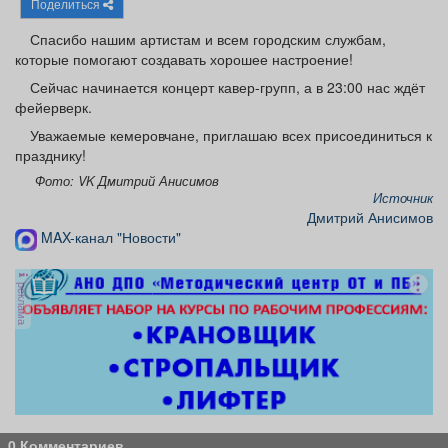
Поделиться
Афиша
Обучение
Проекты
Спасибо нашим артистам и всем городским службам,
которые помогают создавать хорошее настроение!
Сейчас начинается концерт кавер-групп, а в 23:00 нас ждёт
фейерверк.
Товары
Поздравления
Погода
Уважаемые кемеровчане, приглашаю всех присоединиться к
празднику!
Фото: VK Дмитрий Анисимов
Источник
Дмитрий Анисимов
ТВ программа
MAX-канал "Новости"
Я - пенсионер
реклама
0 Комментариев