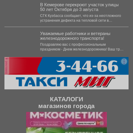
В Кемерове перекроют участок улицы
50 лет Октября до 3 августа
СГК Кузбасса сообщает, что из-за неотложного
устранения дефекта на тепловой сети в
Кемерове полностью перекроют...
Уважаемые работники и ветераны
железнодорожного транспорта!
Поздравляю вас с профессиональным
праздником - Днем железнодорожника! Ваш труд
- это круглосуточная ответственность...
реклама
КАТАЛОГИ
магазинов города
П
С
р
л
е
е