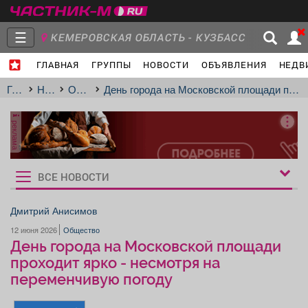
☰
КЕМЕРОВСКАЯ ОБЛАСТЬ - КУЗБАСС
ГЛАВНАЯ
ГРУППЫ
НОВОСТИ
ОБЪЯВЛЕНИЯ
НЕДВ
Главная
Группы
Новости
Главная
Новости
Общество
День города на Московской площади проходит ярко - несмотря на переменчивую погоду
реклама
Объявления
Недвижимость
Услуги
ВСЕ НОВОСТИ
Рукбрики
новостей
Дмитрий Анисимов
12 июня 2026
Общество
Работа
Транспорт
Компании
День города на Московской площади
проходит ярко - несмотря на
переменчивую погоду