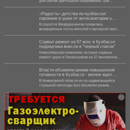
для снятия зрительного напряжения. Они
займут буквально пару минут....
«Радость» детства по-кузбасски:
горожане в шоке от антисанитарии у
детского сада
В соцсетях Междуреченска появились
возмущённые посты жителей о мусорной свалке,
которая "выросла" рядом с детским...
Сорвал ремонт на 57 млн: в Кузбассе
подрядчика внесли в "черный список"
Новосибирскую компанию, которая сорвала
ремонт дорог в Прокопьевске на 57 миллионов
рублей, внесли в реестр...
Власти объявили режим повышенной
готовности в Кузбассе - регион ждет
удар стихии
В Кемеровской области из-за надвигающейся
страшной непогоды был объявлен режим
повышенной готовности. Постановление,
которое...
реклама