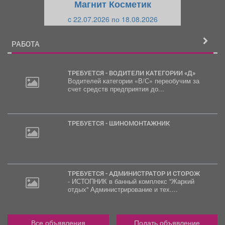
Магнит Косметик
и
й
c 22.07.2026 по 18.08.2026
й
РАБОТА
ТРЕБУЕТСЯ - ВОДИТЕЛИ КАТЕГОРИИ «Д»
Водителей категории «В/С» переобучим за
счет средств предприятия до...
30
000
руб.
ТРЕБУЕТСЯ - ШИНОМОНТАЖНИК
ТРЕБУЕТСЯ - АДМИНИСТРАТОР И СТОРОЖ
- ИСТОПНИК в банный комплекс "Жаркий
отдых" Администрирование и тех....
Все объявления
Подать объявление