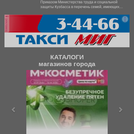
для новорожденных
Приказом Министерства труда и социальной
защиты Кузбасса в перечень семей, имеющих
право воспользоваться услугами пунктов...
реклама
КАТАЛОГИ
магазинов города
П
С
р
л
е
е
д
д
ы
у
д
ю
у
щ
щ
и