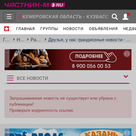
☰
КЕМЕРОВСКАЯ ОБЛАСТЬ - КУЗБАСС
ГЛАВНАЯ
ГРУППЫ
НОВОСТИ
ОБЪЯВЛЕНИЯ
НЕДВ
Главная
Группы
Новости
Главная
Новости
Распродажи
Друзья, у нас грандиозные новости - скоро открытие нового магазина «Магия Стен»!
реклама
Объявления
Недвижимость
Услуги
ВСЕ НОВОСТИ
Рукбрики
новостей
Запрашиваемая новость не существует или убрана с
публикации!
Работа
Транспорт
Компании
Проверьте корректность ссылки.