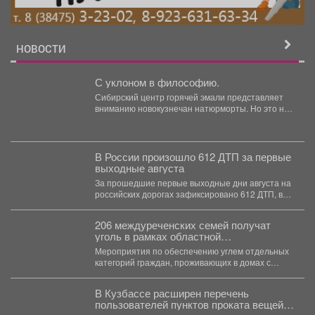
НОВОСТИ
С уклоном в философию.
Сибирский центр горячей эмали представляет
вниманию новокузнечан натюрморты. Но это не
просто «вазочки и...
В России произошло 612 ДТП за первые
выходные августа
За прошедшие первые выходные дни августа на
российских дорогах зафиксировано 612 ДТП, в
которых погибли...
206 междуреченских семей получат
уголь в рамках областной
благотворительной акции.
Мероприятия по обеспечению углем отдельных
категорий граждан, проживающих в домах с
печным отоплением, проводятся ежегодно...
В Кузбассе расширен перечень
пользователей пунктов проката вещей