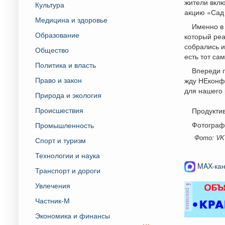
жители вкл
Культура
акцию «Сад
Медицина и здоровье
Именно в 
Образование
который реа
собрались и
Общество
есть тот са
Политика и власть
Впереди 
Право и закон
жду НЕконф
для нашего 
Природа и экология
Происшествия
Продуктив
Фотограф
Промышленность
Фото: VK
Спорт и туризм
Технологии и наука
MAX-кан
Транспорт и дороги
Увлечения
реклама
Частник-М
Экономика и финансы