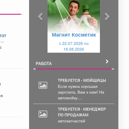
д
д
ы
у
д
ю
у
щ
Магнит Косметик
тот
щ
и
ба
и
c 22.07.2026 по
й
с
18.08.2026
й
РАБОТА
ТРЕБУЕТСЯ - МОЙЩИЦЫ
и
Если нужна хорошая
зарплата, Вам к нам! На
ся
автомойку....
ТРЕБУЕТСЯ - МЕНЕДЖЕР
ПО ПРОДАЖАМ
автозапчастей