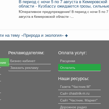
В период с ночи 5 по 7 августа в Кемеровской
области - Кузбассу ожидаются грозы, сильны
дожди, днем местами град.
❗️Оперативное предупреждение! В период с ночи 5 по 7
августа в Кемеровской области -...
ти на тему «Природа и экология»
Рекламодателям:
Оплата услуг:
Бизнес-кабинет
Расценки
ение
Заказать рекламу
Оплатить
Наши ресурсы:
Газета "Частник-М"
Сайт chastnik-m.ru
Сайт "Частник. Маркет"
Дорожное радио