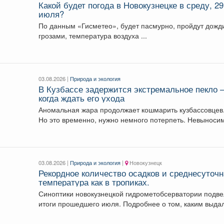
Какой будет погода в Новокузнецке в среду, 29
июля?
По данным «Гисметео», будет пасмурно, пройдут дожди с
грозами, температура воздуха ...
03.08.2026 |
Природа и экология
В Кузбассе задержится экстремальное пекло 
когда ждать его ухода
Аномальная жара продолжает кошмарить кузбассовцев
Но это временно, нужно немного потерпеть. Невыносимое
пекло продлится...
03.08.2026 |
Природа и экология
|
Новокузнецк
Рекордное количество осадков и среднесуточ
температура как в тропиках.
Синоптики новокузнецкой гидрометобсерватории подв
итоги прошедшего июля. Подробнее о том, каким выда
второй месяц лета...