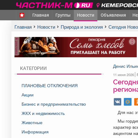
КЕМЕРОВСК
Главная
Группы
Новости
Объявления
Не
Главная
Новости
Природа и экология
Сегодня Нов
реклама
Денис Ильи
КАТЕГОРИИ
11 июня 2026
Сегодн
ПЛАНОВЫЕ ОТКЛЮЧЕНИЯ
регион
Акции
Бизнес и предпринимательство
Для нас э
ЖКХ и недвижимость
Мы горди
Животные
характер вс
Информация
акцентом н