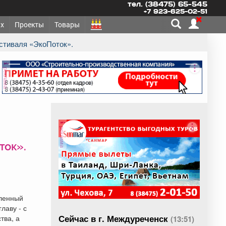
тел. (38475) 65-545
+7 923-625-02-51
х
Проекты
Товары
естиваля «ЭкоПоток».
реклама
реклама
ток».
шленный
лаву - с
Сейчас в г. Междуреченск
тва, а
(13:51)