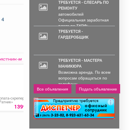
ТРЕБУЕТСЯ - СЛЕСАРЬ ПО
РЕМОНТУ
автомобилей
 4
Официальная заработная
плата по ТКРФ;
социальные гарантии и
ТРЕБУЕТСЯ -
уверенность в...
ГАРДЕРОБЩИК
ТРЕБУЕТСЯ - МАСТЕРА
МАНИКЮРА
Возможна аренда. По всем
вопросам обращаться по
телефону..
Все объявления
Подать объявление
опата-скрепер
Прическа
Окрашивание волос
Ратник»
реклама
1399 руб.
1000 руб.
1000 ру