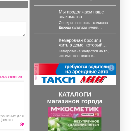
Малофеев.
Это дискуссионная площадка,
на которой эксперты из
Мы продолжаем наше
разных...
знакомство
Сегодня наш гость - солистка
Дворца культуры имени
Горького и руководитель
Студии эстрадного вокала
Кемеровчан бросили
«Голос...
жить в доме, который
вот-вот рухнет
Кемеровчане жалуются на то,
что им отказывают в
экстренном расселении из
дома, который уже вот-вот...
реклама
КАТАЛОГИ
магазинов города
П
С
крашение для цветов
Телевидение Good TV
Томаты
р
л
Цветок»
89 руб.
440 руб.
89 ру
е
е