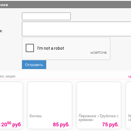
риев
я:
Отправить
КИ, АКЦИИ
Беляш
Пирожное «Трубочка с
У
кремом»
«
50
120
руб
85 руб.
75 руб.