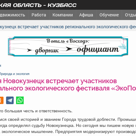
АЯ ОБЛАСТЬ - КУЗБАСС
движимость
Работа
Компании
Афиша
Обучение
Отды
окузнецк встречает участников регионального экологического ф
реклама
н
Природа и экология
я Новокузнецк встречает участников
ального экологического фестиваля «ЭкоПо
то большая честь и ответственность.
мся своей историей и званием Города трудовой доблести. Промы
егда определял судьбу Новокузнецка. Но сегодня мы пишем новую г
а экологическое мышление. Предприятия модернизируют производс