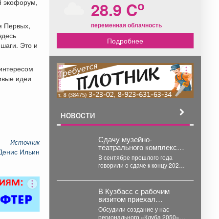
o
й экофорум,
28.9 C
переменная облачность
я Первых,
здесь
Подробнее
 шаги. Это и
 интересом
реклама
ивые идеи
НОВОСТИ
Сдачу музейно-
Источник
театрального комплекса
Денис Ильин
в Кемерове вновь
В сентябре прошлого года
перенесли
говорили о сдаче к концу 2026
года. Как kuzbass.aif.ru
уточнили в...
В Кузбасс с рабочим
визитом приехал
учредитель Института
Обсудили создание у нас
«Царьград» Константин
регионального «Клуба 2050».