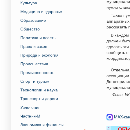
муниципалит
Культура
нужно слаж
Медицина и здоровье
Также нуж
Образование
аппаратных 
рассказать 
Общество
В каждом
Политика и власть
должен быть
Право и закон
сделать эт
сообщить о 
Природа и экология
координато
Происшествия
Отдельная
Промышленность
ассоциации
Спорт и туризм
Договорилис
муниципалит
Технологии и наука
Фото: VK
Транспорт и дороги
Увлечения
Частник-М
MAX-кан
Экономика и финансы