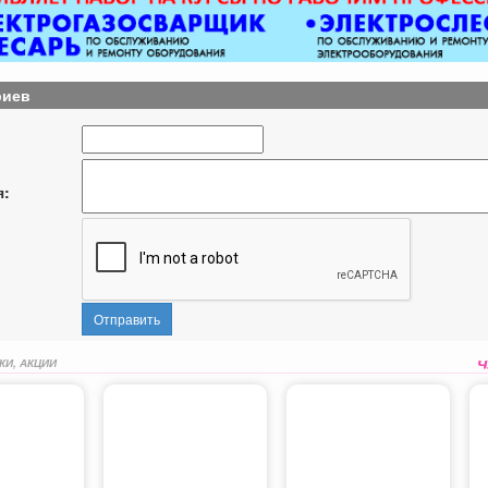
риев
я:
Отправить
КИ, АКЦИИ