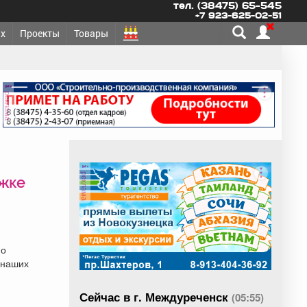
тел. (38475) 65-545
+7 923-625-02-51
х
Проекты
Товары
реклама
реклама
жке
но
 наших
Сейчас в г. Междуреченск
(05:55)