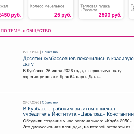
еркал
Колесо мебельное
Тепловая пушка
Т
«Ресанта
«
ТЭПК-3000К»
2450 руб.
25 руб.
2690 руб.
ПО ТЕМЕ -> ОБЩЕСТВО
27.07.2026 |
Общество
Десятки кузбассовцев поженились в красивую
дату
В Кузбассе 26 июля 2026 года, в зеркальную дату,
зарегистрировали брак 64 пары. Дата...
28.07.2026 |
Общество
В Кузбасс с рабочим визитом приехал
учредитель Института «Царьград» Константин
Малофеев.
Обсудили создание у нас регионального «Клуба 2050».
Это дискуссионная площадка, на которой эксперты из
разных...