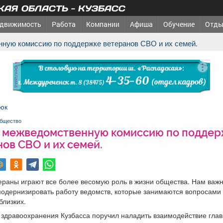
АЯ ОБЛАСТЬ - КУЗБАСС
движимость
Работа
Компании
Афиша
Обучение
Отды
нную комиссию по поддержке ветеранов СВО и их семей.
реклама
юк
бщество
 межведомственную комиссию по поддер
ов СВО и их семей.
ераны играют все более весомую роль в жизни общества. Нам важ
модернизировать работу ведомств, которые занимаются вопросами
близких.
здравоохранения Кузбасса поручил наладить взаимодействие глав