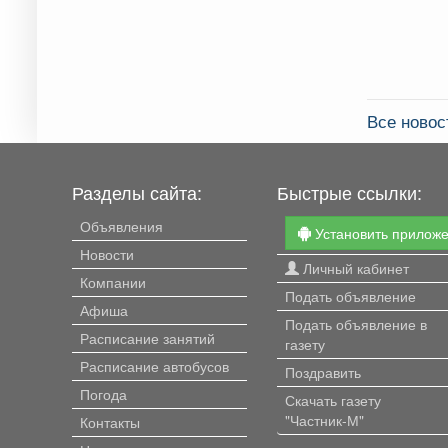
Все ново
Разделы сайта:
Быстрые ссылки:
Объявления
Установить прилож
Новости
Личный кабинет
Компании
Подать объявление
Афиша
Подать объявление в
Расписание занятий
газету
Расписание автобусов
Поздравить
Погода
Скачать газету
"Частник-М"
Контакты