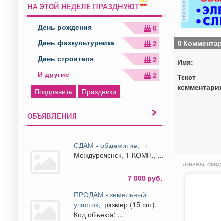
реклама
НА ЭТОЙ НЕДЕЛЕ ПРАЗДНУЮТ
День рождения
6
День физкультурника
0 Коммента
2
День строителя
2
Имя:
И другие
2
Текст
комментари
Поздравить
Праздники
ОБЪЯВЛЕНИЯ
СДАМ - общежитие,
г
Междуреченск, 1-КОМН., ...
ТОВАРЫ, СКИД
7 000 руб.
ПРОДАМ - земельный
участок,
размер (15 сот),
Код объекта: ...