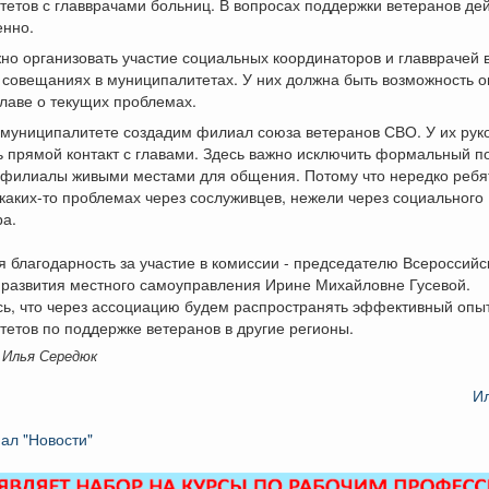
етов с главврачами больниц. В вопросах поддержки ветеранов де
енно.
но организовать участие социальных координаторов и главврачей 
совещаниях в муниципалитетах. У них должна быть возможность 
главе о текущих проблемах.
 муниципалитете создадим филиал союза ветеранов СВО. У их рук
 прямой контакт с главами. Здесь важно исключить формальный п
и филиалы живыми местами для общения. Потому что нередко реб
каких-то проблемах через сослуживцев, нежели через социального
ра.
 благодарность за участие в комиссии - председателю Всероссийс
 развития местного самоуправления Ирине Михайловне Гусевой.
ь, что через ассоциацию будем распространять эффективный опыт
етов по поддержке ветеранов в другие регионы.
 Илья Середюк
И
ал "Новости"