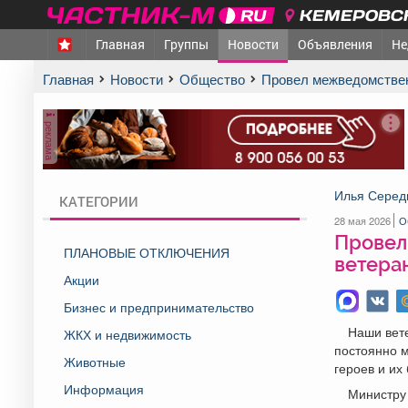
КЕМЕРОВСК
Главная
Группы
Новости
Объявления
Не
Главная
Новости
Общество
Провел межведомстве
реклама
Илья Серед
КАТЕГОРИИ
28 мая 2026
О
Провел
ПЛАНОВЫЕ ОТКЛЮЧЕНИЯ
ветеран
Акции
Бизнес и предпринимательство
Наши вет
ЖКХ и недвижимость
постоянно 
Животные
героев и их 
Информация
Министру 