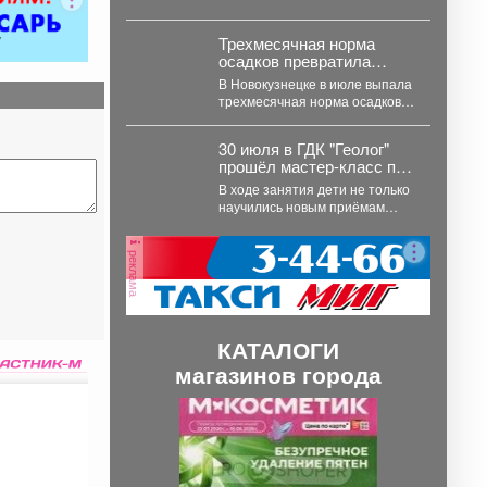
Трехмесячная норма
осадков превратила
Новокузнецк в Венецию
В Новокузнецке в июле выпала
трехмесячная норма осадков.
Дорожные службы переведены
на усиленный режим, идет...
30 июля в ГДК "Геолог"
прошёл мастер-класс по
лепке из соленого теста.
В ходе занятия дети не только
научились новым приёмам
лепки, но и получили важный
опыт...
реклама
КАТАЛОГИ
магазинов города
П
С
р
л
е
е