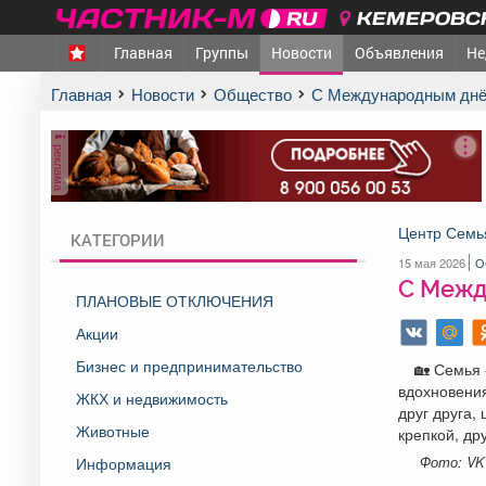
КЕМЕРОВСК
Главная
Группы
Новости
Объявления
Не
Главная
Новости
Общество
С Международным днё
реклама
Центр Семь
КАТЕГОРИИ
15 мая 2026
О
С Межд
ПЛАНОВЫЕ ОТКЛЮЧЕНИЯ
Акции
Бизнес и предпринимательство
🏡 Семья 
вдохновения
ЖКХ и недвижимость
друг друга,
Животные
крепкой, др
Информация
Фото: VK