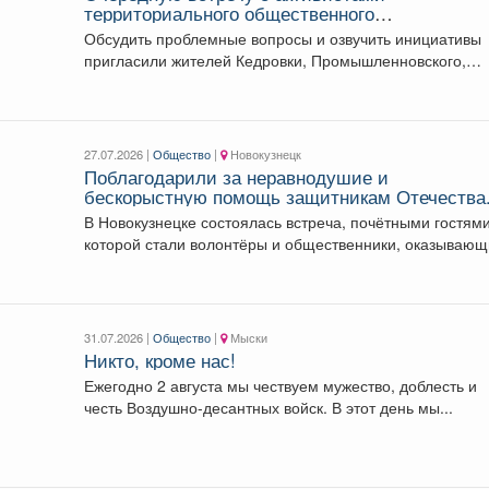
территориального общественного
самоуправления провели в Кедровке
Обсудить проблемные вопросы и озвучить инициативы
пригласили жителей Кедровки, Промышленновского,
Петровки. Каждая территория - самобытная,...
27.07.2026 |
Общество
|
Новокузнецк
Поблагодарили за неравнодушие и
бескорыстную помощь защитникам Отечества
В Новокузнецке состоялась встреча, почётными гостям
которой стали волонтёры и общественники, оказываю
поддержку участникам спецоперации....
31.07.2026 |
Общество
|
Мыски
Никто, кроме нас!
Ежегодно 2 августа мы чествуем мужество, доблесть и
честь Воздушно-десантных войск. В этот день мы...