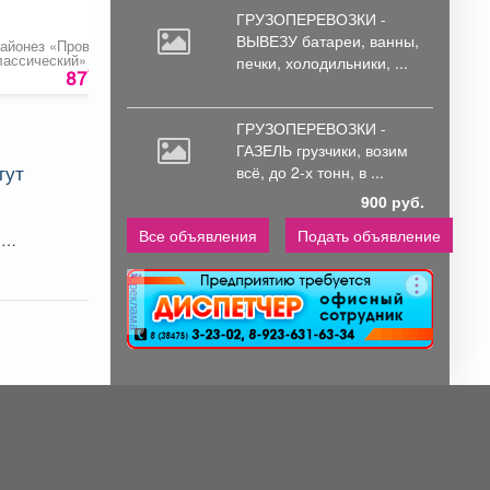
ГРУЗОПЕРЕВОЗКИ -
ВЫВЕЗУ батареи,
ванны,
айонез «Провансаль
Поролон листовой
Сыр «Королей»
лассический» 67%
усиленный
печки, холодильники, ...
90
87
руб
3000 руб.
1060 ру
ГРУЗОПЕРЕВОЗКИ -
ГАЗЕЛЬ грузчики,
возим
гут
всё, до 2-х тонн, в ...
900 руб.
Все объявления
Подать объявление
.
реклама