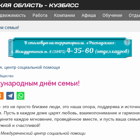
АЯ ОБЛАСТЬ - КУЗБАСС
движимость
Работа
Компании
Афиша
Обучение
Отды
м семьи!
реклама
я, центр социальной помощи
бщество
ународным днём семьи!
- это не просто близкие люди, это наша опора, поддержка и источн
. Пусть в каждом доме царят любовь, взаимопонимание и гармони
 цените каждое мгновение, проведённое вместе, и пусть ваша семья
ужной и счастливой!
 Междуреченский центр социальной помощи