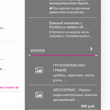
муниципальном округе
суд назначил штраф
🚔При надзоре за дорожным
водителю, управлявшему
движением полицейские
мотоциклом после
обратили внимание на
лишения водительских
мотоцикл «Рэйсер», водитель
прав
Важный чиновник с
которого двигался без...
Кузбасса заявил об
йцы
изменениях с бензином
В Кузбассе за неделю число
заправок с топливом выросло
на 21%, а цены у
независимых...
УСЛУГИ
орт
ГРУЗОПЕРЕВОЗКИ -
ГРАВИЙ,
щебень,
чернозем, песок,
уголь, ...
АВТОСЕРВИС - Ремонт
радиоэлектронных
компонентов
автомобилей: ...
500 руб.