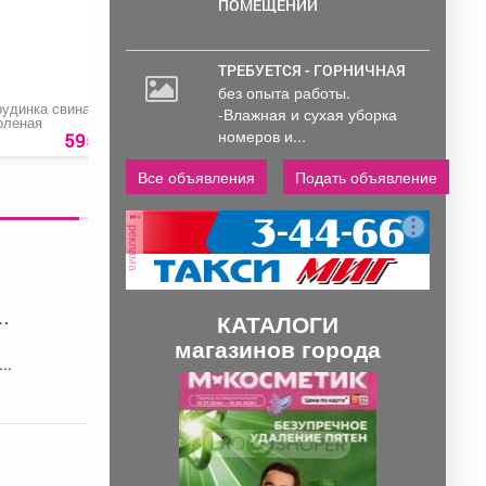
ПОМЕЩЕНИЙ
ТРЕБУЕТСЯ - ГОРНИЧНАЯ
без опыта работы.
рудинка свиная
Шампиньоны
Сайдинг «LUX Berga
-Влажная и сухая уборка
оленая
«Кормилица»,
под камень
номеров и...
резаные
595 руб.
225 руб.
499 ру
Все объявления
Подать объявление
реклама
КАТАЛОГИ
магазинов города
..
П
С
р
л
е
е
д
д