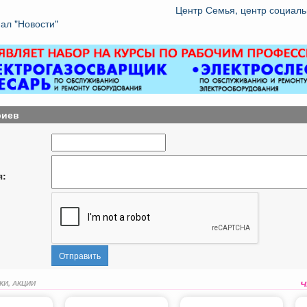
Центр Семья, центр социал
ал "Новости"
риев
я:
Отправить
КИ, АКЦИИ