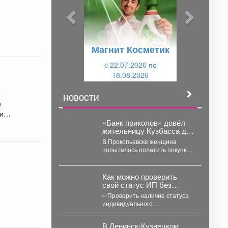
ы
у
д
ю
у
щ
Магнит Косметик
щ
и
и
c 22.07.2026 по
й
18.08.2026
й
.
НОВОСТИ
и
щие
«Банк приколов» довёл
жительницу Кузбасса до
уголовного дела
В Прокопьевске женщина
попыталась оплатить покупки
купюрой, которую вряд ли
стоило показывать кассиру. В...
Как можно проверить
свой статус ИП без
визита в налоговую
✅Проверить наличие статуса
инспекцию?
индивидуального
предпринимателя можно
онлайн - без визита в
В Ленинск-Кузнецком
инспекцию и госпошлины. ...