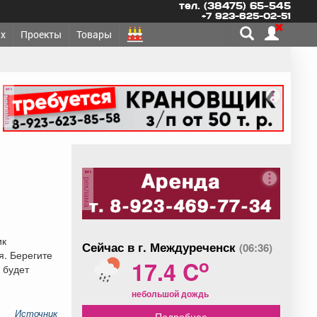
тел. (38475) 65-545
+7 923-625-02-51
х
Проекты
Товары
реклама
реклама
ик
Сейчас в г. Междуреченск
(06:36)
я. Берегите
o
17.4 C
 будет
небольшой дождь
Источник
Подробнее