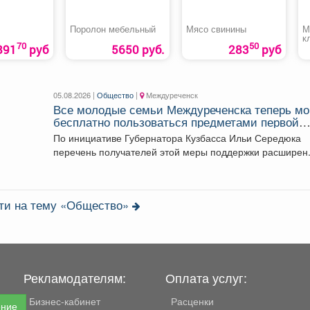
Поролон мебельный
Мясо свинины
М
к
70
50
891
руб
5650 руб.
283
руб
05.08.2026 |
Общество
|
Междуреченск
Все молодые семьи Междуреченска теперь мо
бесплатно пользоваться предметами первой
необходимости для новорождённых.
По инициативе Губернатора Кузбасса Ильи Середюка
перечень получателей этой меры поддержки расширен
Подробности далее.
сти на тему «Общество»
Рекламодателям:
Оплата услуг:
Бизнес-кабинет
Расценки
ение