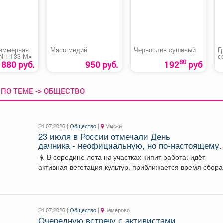
риммерная
Мясо мидий
Чернослив сушеный
Г
N HT33 М»
с
80
880 руб.
950 руб.
192
руб
ПО ТЕМЕ -> ОБЩЕСТВО
24.07.2026 |
Общество
|
Мыски
23 июля в России отмечали День
дачника - неофициальную, но по-настоящему
народную дату, которая близка миллионам
☀️ В середине лета на участках кипит работа: идёт
жителей страны
активная вегетация культур, приближается время сбора.
24.07.2026 |
Общество
|
Кемерово
Очередную встречу с активистами