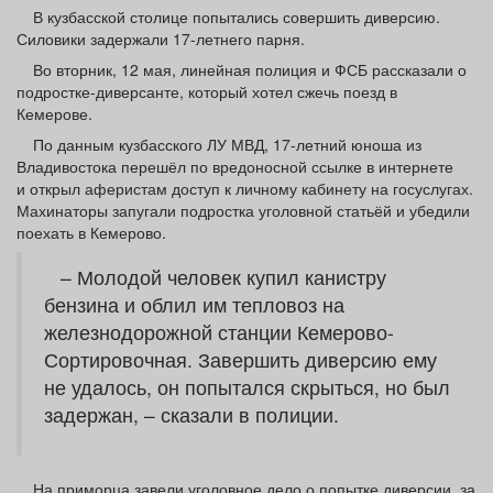
Афиша
Обучение
Проекты
В кузбасской столице попытались совершить диверсию.
Силовики задержали 17-летнего парня.
Во вторник, 12 мая, линейная полиция и ФСБ рассказали о
подростке-диверсанте, который хотел сжечь поезд в
Кемерове.
Товары
Поздравления
Погода
По данным кузбасского ЛУ МВД, 17-летний юноша из
Владивостока перешёл по вредоносной ссылке в интернете
и открыл аферистам доступ к личному кабинету на госуслугах.
Махинаторы запугали подростка уголовной статьёй и убедили
поехать в Кемерово.
ТВ программа
Я - пенсионер
– Молодой человек купил канистру
бензина и облил им тепловоз на
железнодорожной станции Кемерово-
Сортировочная. Завершить диверсию ему
не удалось, он попытался скрыться, но был
задержан, – сказали в полиции.
На приморца завели уголовное дело о попытке диверсии, за