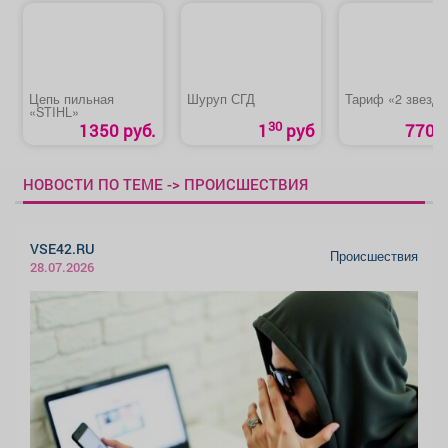
Цепь пильная
Шуруп СГД
Тариф «2 звезд
«STIHL»
30
1350 руб.
1
руб
770 р
НОВОСТИ ПО ТЕМЕ -> ПРОИСШЕСТВИЯ
VSE42.RU
Происшествия
28.07.2026