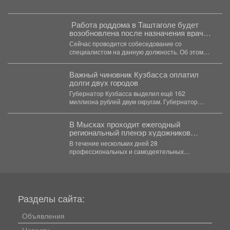
️ Работа роддома в Таштаголе будет
возобновлена после назначения врача-
неонатолога.
Сейчас проводится собеседование со
специалистом на данную должность. Об этом
сегодня заявил губернатор Илья Середюк...
Важный чиновник Кузбасса оплатил
долги двух городов
Губернатор Кузбасса выделил ещё 162
миллиона рублей двум округам. Губернатор
Кузбасса продолжает финансовую поддержку...
В Мысках проходит ежегодный
региональный пленэр художников
«Легенды Горной Шории».
В течение нескольких дней 28
профессиональных и самодеятельных
художников со всего Кузбасса совершенствуют
свое мастерство...
Разделы сайта:
Объявления
Новости