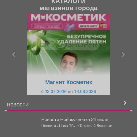
КАТАЛОГИ
магазинов города
П
С
р
л
е
е
д
д
ы
у
д
ю
у
щ
щ
и
Магнит Косметик
и
й
c 22.07.2026 по 18.08.2026
й
НОВОСТИ
Новости Новокузнецка 24 июля
Новости «Ново-ТВ» с Татьяной Ляшенко