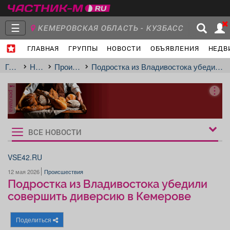
☰
КЕМЕРОВСКАЯ ОБЛАСТЬ - КУЗБАСС
ГЛАВНАЯ
ГРУППЫ
НОВОСТИ
ОБЪЯВЛЕНИЯ
НЕДВ
Главная
Группы
Новости
Главная
Новости
Происшествия
Подростка из Владивостока убедили совершить диверсию в Кемерове
реклама
Объявления
Недвижимость
Услуги
ВСЕ НОВОСТИ
Рукбрики
новостей
VSE42.RU
12 мая 2026
Происшествия
Работа
Транспорт
Компании
Подростка из Владивостока убедили
совершить диверсию в Кемерове
Поделиться