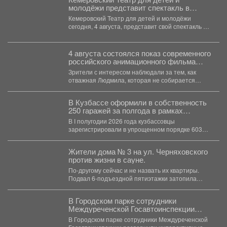
молодёжи представит спектакль в
Москве
Кемеровский Театр для детей и молодёжи
сегодня, 4 августа, представит свой спектакль на
открытом международном...
4 августа состоялся показ современного
российского анимационного фильма
«Руслан и Людмила. Больше, чем
Зрители с интересом наблюдали за тем, как
сказка» (2023).
отважная Людмила, которая не собирается
становиться жертвой, попадает...
В Кузбассе оформили в собственность
250 гаражей за полгода в рамках
«гаражной амнистии»
В I полугодии 2026 года кузбассовцы
зарегистрировали в упрощенном порядке 603
объекта: 250 гаражей и...
Жители дома № 3 на ул. Черняховского
против жизни в сауне.
По-другому сейчас и не назвать их квартиры.
Подвал 6-подъездной пятиэтажки затопила
горячая вода, и её...
В Городском парке сотрудники
Междуреченской Госавтоинспекции
развернули интерактивные
В Городском парке сотрудники Междуреченской
профилактические площадки