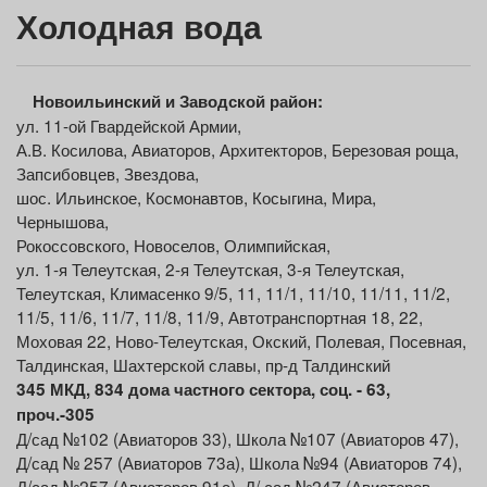
Холодная вода
Новоильинский и Заводской район:
ул. 11-ой Гвардейской Армии,
А.В. Косилова, Авиаторов, Архитекторов, Березовая роща,
Запсибовцев, Звездова,
шос. Ильинское, Космонавтов, Косыгина, Мира,
Чернышова,
Рокоссовского, Новоселов, Олимпийская,
ул. 1-я Телеутская, 2-я Телеутская, 3-я Телеутская,
Телеутская, Климасенко 9/5, 11, 11/1, 11/10, 11/11, 11/2,
11/5, 11/6, 11/7, 11/8, 11/9, Автотранспортная 18, 22,
Моховая 22, Ново-Телеутская, Окский, Полевая, Посевная,
Талдинская, Шахтерской славы, пр-д Талдинский
3
45
МКД
,
834 дома частного сектора, соц. - 63,
проч.-305
Д/сад №102 (Авиаторов 33), Школа №107 (Авиаторов 47),
Д/сад № 257 (Авиаторов 73а), Школа №94 (Авиаторов 74),
Д/сад №257 (Авиаторов 91а), Д/ сад №247 (Авиаторов