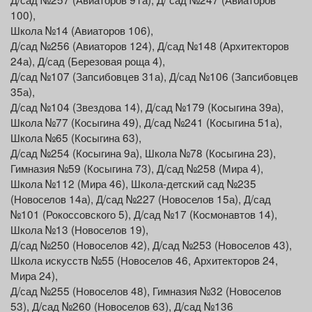
100),
Школа №14 (Авиаторов 106),
Д/сад №256 (Авиаторов 124), Д/сад №148 (Архитекторов
24а), Д/сад (Березовая роща 4),
Д/сад №107 (Запсибовцев 31а), Д/сад №106 (Запсибовцев
35а),
Д/сад №104 (Звездова 14), Д/сад №179 (Косыгина 39а),
Школа №77 (Косыгина 49), Д/сад №241 (Косыгина 51а),
Школа №65 (Косыгина 63),
Д/сад №254 (Косыгина 9а), Школа №78 (Косыгина 23),
Гимназия №59 (Косыгина 73), Д/сад №258 (Мира 4),
Школа №112 (Мира 46), Школа-детский сад №235
(Новоселов 14а), Д/сад №227 (Новоселов 15а), Д/сад
№101 (Рокоссовского 5), Д/сад №17 (Космонавтов 14),
Школа №13 (Новоселов 19),
Д/сад №250 (Новоселов 42), Д/сад №253 (Новоселов 43),
Школа искусств №55 (Новоселов 46, Архитекторов 24,
Мира 24),
Д/сад №255 (Новоселов 48), Гимназия №32 (Новоселов
53), Д/сад №260 (Новоселов 63), Д/сад №136