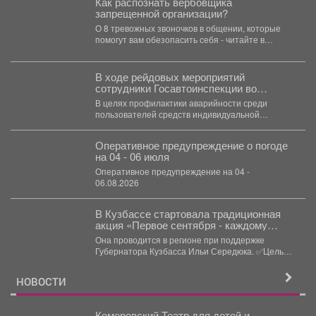
Как распознать вербовщика
запрещенной организации?
О 8 тревожных звоночков в общении, которые
помогут вам обезопасить себя - читайте в
карточках.
В ходе рейдовых мероприятий
сотрудники Госавтоинспекции во
взаимодействии с инспектором ПДН
В целях профилактики аварийности среди
провели беседы с юными водителями
пользователей средств индивидуальной
СИМ и велосипедистами
мобильности и велосипедистов, формирования у
участников дорожного...
Оперативное предупреждение о погоде
на 04 - 06 июля
Оперативное предупреждение на 04 -
06.08.2026
В Кузбассе стартовала традиционная
акция «Первое сентября - каждому
школьнику».
Она проводится в регионе при поддержке
Губернатора Кузбасса Ильи Середюка. ✅Цель
акции - помочь...
НОВОСТИ
Кемеровский Театр для детей и