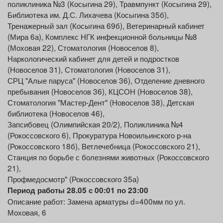
поликлиника №3 (Косыгина 29), Травмпункт (Косыгина 29),
Библиотека им. Д.С. Лихачева (Косыгина 35б),
Тренажерный зал (Косыгина 69б), Ветеринарный кабинет
(Мира 6а), Комплекс НГК инфекционной больницы №8
(Моховая 22), Стоматология (Новоселов 8),
Наркологический кабинет для детей и подростков
(Новоселов 31), Стоматология (Новоселов 31),
СРЦ "Алые паруса" (Новоселов 36), Отделение дневного
пребывания (Новоселов 36), КЦСОН (Новоселов 38),
Стоматология "Мастер-Дент" (Новоселов 38), Детская
библиотека (Новоселов 46),
Запсибовец (Олимпийская 20/2), Поликлиника №4
(Рокоссовского 6), Прокуратура Новоильинского р-на
(Рокоссовского 18б), Ветлечебница (Рокоссовского 21),
Станция по борьбе с болезнями животных (Рокоссовского
21),
Профмедосмотр" (Рокоссовского 35а)
Период работы 28.05 с 00:01 по 23:00
Описание работ: Замена арматуры d=400мм по ул.
Моховая, 6