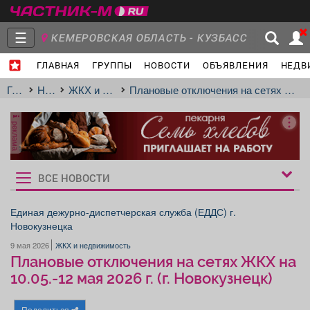
☰
КЕМЕРОВСКАЯ ОБЛАСТЬ - КУЗБАСС
ГЛАВНАЯ
ГРУППЫ
НОВОСТИ
ОБЪЯВЛЕНИЯ
НЕДВ
Главная
Группы
Новости
Главная
Новости
ЖКХ и недвижимость
Плановые отключения на сетях ЖКХ на 10.05.-12 мая 2026 г. (г. Новокузнецк)
реклама
Объявления
Недвижимость
Услуги
ВСЕ НОВОСТИ
Рукбрики
новостей
Единая дежурно-диспетчерская служба (ЕДДС) г.
Новокузнецка
Работа
Транспорт
Компании
9 мая 2026
ЖКХ и недвижимость
Плановые отключения на сетях ЖКХ на
10.05.-12 мая 2026 г. (г. Новокузнецк)
Поделиться