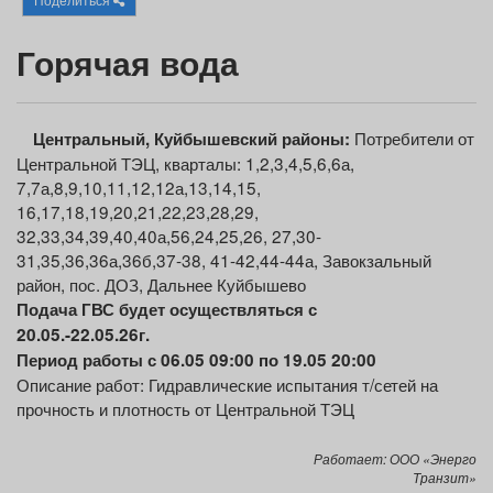
Афиша
Обучение
Проекты
Г
орячая вода
Потребители от
Товары
Поздравления
Погода
Центральный
, Куйбышевский районы
:
Центральной ТЭЦ, кварталы: 1,2,3,4,5,6,6а,
7,7а,8,9,10,11,12,12а,13,14,15,
16,17,18,19,20,21,22,23,28,29,
32,33,34,39,40,40а,56,24,25,26, 27,30-
31,35,36,36а,36б,37-38, 41-42,44-44а, Завокзальный
ТВ программа
Я - пенсионер
район, пос. ДОЗ, Дальнее Куйбышево
По
дача ГВС будет осуществляться
с
20.05
.-
22
.0
5
.2
6
г.
Период работы с 06.05 09:00 по 19.05 20:00
Описание работ: Гидравлические испытания т/сетей на
прочность и плотность от Центральной ТЭЦ
Работает: ООО «Энерго
Транзит»