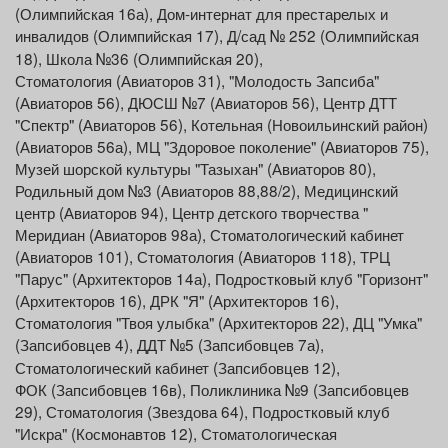
(Олимпийская 16а), Дом-интернат для престарелых и
инвалидов (Олимпийская 17),
Д/сад № 252 (Олимпийская
18), Школа №36 (Олимпийская 20),
Стоматология (Авиаторов 31), "Молодость Запсиба"
(Авиаторов 56), ДЮСШ №7 (Авиаторов 56), Центр ДТТ
"Спектр" (Авиаторов 56), Котельная (Новоильинский район)
(Авиаторов 56а), МЦ "Здоровое поколение" (Авиаторов 75),
Музей шорской культуры "Тазыхан" (Авиаторов 80),
Родильный дом №3 (Авиаторов 88,88/2), Медицинский
центр (Авиаторов 94), Центр детского творчества "
Меридиан (Авиаторов 98а), Стоматологический кабинет
(Авиаторов 101), Стоматология (Авиаторов 118), ТРЦ
"Парус" (Архитекторов 14а), Подростковый клуб "Горизонт"
(Архитекторов 16), ДРК "Я" (Архитекторов 16),
Стоматология "Твоя улыбка" (Архитекторов 22), ДЦ "Умка"
(Запсибовцев 4), ДДТ №5 (Запсибовцев 7а),
Стоматологический кабинет (Запсибовцев 12),
ФОК (Запсибовцев 16в), Поликлиника №9 (Запсибовцев
29), Стоматология (Звездова 64), Подростковый клуб
"Искра" (Космонавтов 12), Стоматологическая