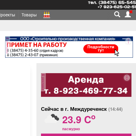
тел. (38475) 65-545
+7 923-625-02-51
Проекты
Товары
реклама
реклама
Сейчас в г. Междуреченск
(14:44)
o
23.9 C
пасмурно