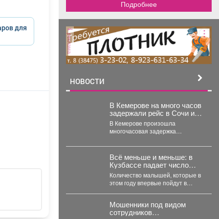
Подробнее
аров для
реклама
НОВОСТИ
В Кемерове на много часов
задержали рейс в Сочи из-
за опасности
В Кемерове произошла
многочасовая задержка
авиарейса из-за ограничений,
которые ввела Росавиация.
Утром в четверг,...
Всё меньше и меньше: в
Кузбассе падает число
первоклассников
Количество малышей, которые в
этом году впервые пойдут в
школу, стремительно падает в
Кемеровской области....
Мошенники под видом
сотрудников