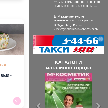
маркетплейсов
✅Суть схемы: аферисты создают
обманывают россиян, у
группы в соцсетях, в которые
которых скоро день
добавляют пользователей в
рождения.
преддверии их дня...
В Междуреченске
полицейские раскрыли
кражу велосипеда
В Отдел МВД России
«Междуреченский» обратилась
22-летняя потерпевшая с
заявлением о том, что
реклама
неизвестное лицо...
КАТАЛОГИ
НИЯ,
магазинов города
овый»
П
С
р
л
е
е
д
д
ы
у