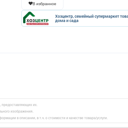
В избранное
Хозцентр, семейный супермаркет тов
дома и сада
и, предоставляющих их.
льного изображения.
рмации в описании, в т.ч. о стоимости и качестве товара/услуги.