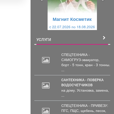
д
ю
у
щ
щ
и
Магнит Косметик
и
й
c 22.07.2026 по 18.08.2026
й
УСЛУГИ
СПЕЦТЕХНИКА -
САМОГРУЗ-эвакуатор,
борт
- 5 тонн, кран - 3 тонны.
...
САНТЕХНИКА - ПОВЕРКА
ВОДОСЧЕТЧИКОВ
на дому. Установка, замена,
...
СПЕЦТЕХНИКА - ПРИВЕЗУ:
ПГС,
ПЩС, щебень, песок,