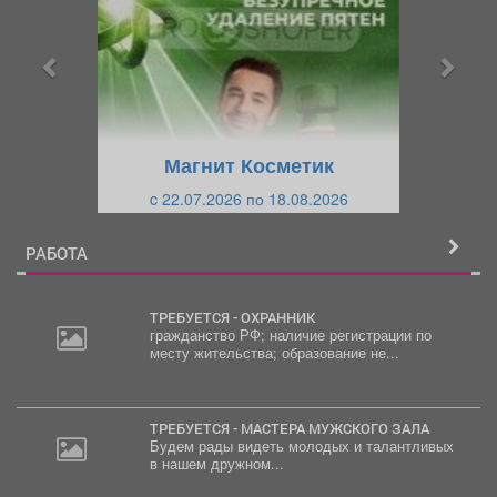
д
д
ы
у
д
ю
у
щ
щ
и
Магнит Косметик
и
й
c 22.07.2026 по 18.08.2026
й
РАБОТА
ТРЕБУЕТСЯ - ОХРАННИК
гражданство РФ; наличие регистрации по
месту жительства; образование не...
ТРЕБУЕТСЯ - МАСТЕРА МУЖСКОГО ЗАЛА
Будем рады видеть молодых и талантливых
в нашем дружном...