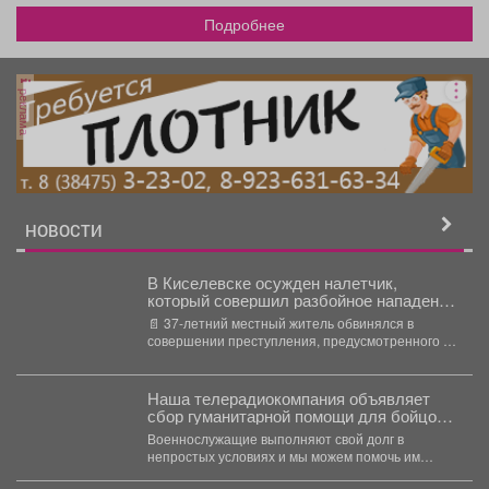
Подробнее
реклама
НОВОСТИ
В Киселевске осужден налетчик,
который совершил разбойное нападение
на местного жителя
📄 37-летний местный житель обвинялся в
совершении преступления, предусмотренного ч.
3 ст. 162 УК РФ...
Наша телерадиокомпания объявляет
сбор гуманитарной помощи для бойцов
СВО
Военнослужащие выполняют свой долг в
непростых условиях и мы можем помочь им
конкретными вещами. Мы...