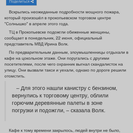
Поделиться
Афиша
Обучение
Проекты
Вскрылись неожиданные подробности мощного пожара,
который произошёл в прокопьевском торговом центре
"Солнышко" в апреле этого года.
ТЦ в Прокопьевске подожгли обиженные женщины,
Товары
Поздравления
Погода
сообщает в понедельник, 22 июня, официальный
представитель МВД Ирина Волк.
По предварительным данным, злоумышленницы отдыхали в
кафе на цокольном этаже. Они поругались с другими
посетителями, после чего охранник выгнал скандалисток на
улицу. Они вызвали такси и уехали, однако по дороге решили
ТВ программа
Я - пенсионер
отомстить.
– Для этого нашли канистру с бензином,
вернулись к торговому центру, облили
горючим деревянные палеты в зоне
погрузки и подожгли, – сказала Волк.
Кафе к тому времени закрылось, людей внутри не было,