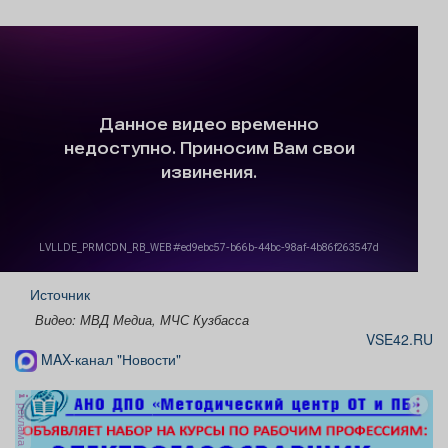
Источник
Видео: МВД Медиа, МЧС Кузбасса
VSE42.RU
MAX-канал "Новости"
реклама