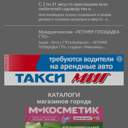
С 3 по 31 августа приглашаем всех
любителей садоводства и
огородничества в библиотеку
Она посвящена сезону созревания и уборки
«Молодежная» на книжную выставку
урожая и особенно актуальна в августе - в
«Ваш урожайный участок»!
самое...
Междуреченская «ЛЕТНЯЯ ПЛОЩАДКА
ГТО»
Акция «Лето с ГТО в Кузбассе!» «ЛЕТНЯЯ
ПЛОЩАДКА ГТО» стадион «Томусинец»
работает- 4,6,11,13,18,20,25,27...
реклама
КАТАЛОГИ
магазинов города
П
С
р
л
е
е