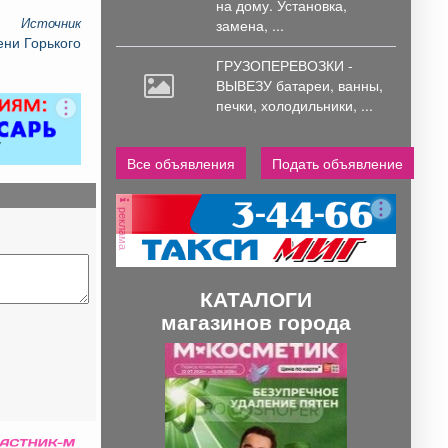
на дому. Установка,
Источник
замена, ...
ени Горького
ГРУЗОПЕРЕВОЗКИ -
ВЫВЕЗУ батареи,
ванны,
печки, холодильники, ...
Все объявления
Подать объявление
реклама
КАТАЛОГИ
магазинов города
П
С
р
л
е
е
д
д