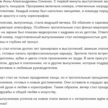
м Анны Александровны Синенко. С первой минуты выступления за
трасть танцоров. Программа включала номера, отмеченные наград
оллективе. Каждый номер был наполнен эмоциями, и команда пере
ю красоту и силу хореографии.
нисова, выпускница, стала ведущей вечера. Её обаяние и харизма
ружескую атмосферу. Особенно трогательным стал финал меропри
 на экране был показан видеоролик с кадрами из их детства. Отве
й номер, подготовленный выпускниками стал неожиданностью для
ны и глубоко её тронул.
р стал итогом долгих лет тренировок и выступлений, важным этапо
, готовых начать профессиональную карьеру. Зрители тепло встре
 дипломы, кубки и цветы стали признанием их труда. В зале присут
тели, друзья и поклонники, но и другие выпускники, которые подд
лективом и любимым руководителем.
ерт стал не только праздником танца, но и трогательным прощани
скников, готовых к новым достижениям. Они оставили в сердцах зр
оей души и любви к хореографии. Таким образом, вечер стал праз
 дружбы и общей любви к искусству.
пускникам успехов на новом этапе жизни и с нетерпением ждём и
енах!