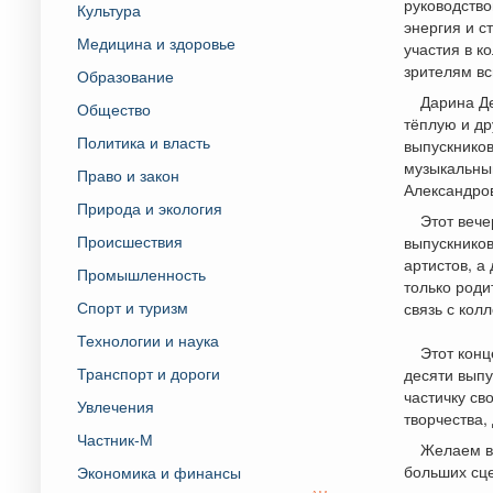
руководство
Культура
энергия и с
Медицина и здоровье
участия в к
зрителям вс
Образование
Дарина Де
Общество
тёплую и д
Политика и власть
выпускников
музыкальны
Право и закон
Александров
Природа и экология
Этот вече
Происшествия
выпускников
артистов, а
Промышленность
только роди
Спорт и туризм
связь с кол
Технологии и наука
Этот конц
Транспорт и дороги
десяти выпу
частичку св
Увлечения
творчества,
Частник-М
Желаем вы
больших сц
Экономика и финансы