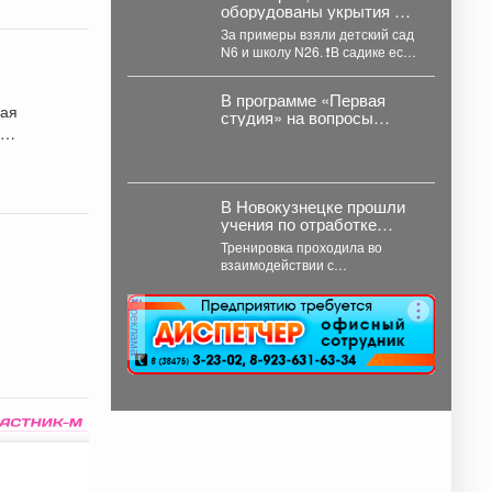
оборудованы укрытия на
случай ЧС в зданиях
За примеры взяли детский сад
Управления
N6 и школу N26. ❗️В садике есть
образованием с
полноценное подвальное...
различной конструкцией:
имеющих подвалы и
В программе «Первая
ная
предусматривающие
студия» на вопросы
о
только техподполье.
жителей ответил
руководитель
администрации
Куйбышевского района
Сергей Маисеев.
В Новокузнецке прошли
учения по отработке
действий членов
Тренировка проходила во
участковой
взаимодействии с
избирательной комиссии
сотрудниками Росгвардии и
в нештатных ситуациях
полиции, включая
на предстоящих выборах.
реклама
специалистов кинологической
службы.