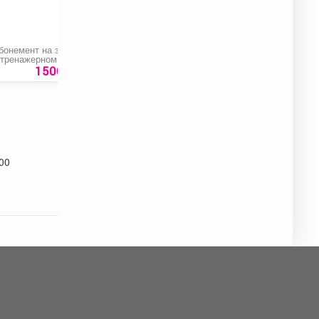
бонемент на занятия
Пена монтажная
Замок велосипедны
 тренажерном зале
«Realist Pro Green 65»
«Apecs PD-83-65CM-
ля детей до 18 лет
CODE»
1500 руб.
552 руб.
615 ру