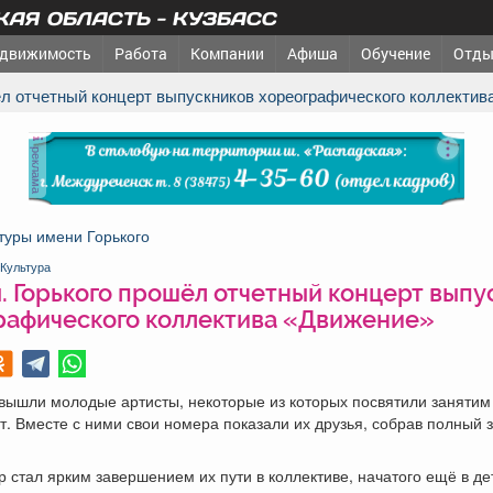
АЯ ОБЛАСТЬ - КУЗБАСС
движимость
Работа
Компании
Афиша
Обучение
Отды
шёл отчетный концерт выпускников хореографического коллекти
реклама
туры имени Горького
Культура
. Горького прошёл отчетный концерт выпу
рафического коллектива «Движение»
вышли молодые артисты, некоторые из которых посвятили занятим
т. Вместе с ними свои номера показали их друзья, собрав полный 
р стал ярким завершением их пути в коллективе, начатого ещё в де