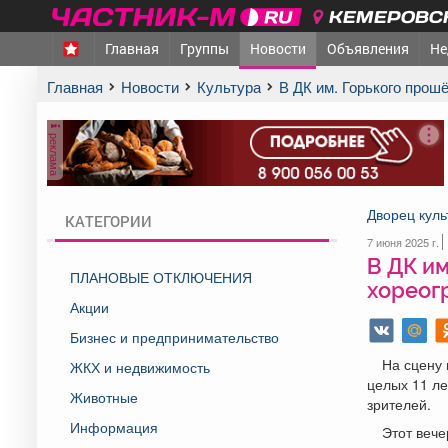
КЕМЕРОВСК
Главная
Группы
Новости
Объявления
Не
Главная
Новости
Культура
В ДК им. Горького про
реклама
Дворец куль
КАТЕГОРИИ
7 июня 2025 г.
В ДК им
ПЛАНОВЫЕ ОТКЛЮЧЕНИЯ
хореог
Акции
Бизнес и предпринимательство
На сцену 
ЖКХ и недвижимость
целых 11 ле
Животные
зрителей.
Информация
Этот вече