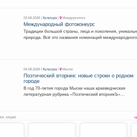
03.08.2026 |
Культура
|
Междуреченск
Международный фотоконкурс
Традиции большой страны, лица и поколения, уникаль
природа. Всё это названия номинаций международног
фотоконкурса «Русская...
04.08.2026 |
Культура
|
Мыски
Поэтический вторник: новые строки о родном
городе
В год 70-летия города Мыски наша краеведческая
литературная рубрика «Поэтический вторникЪ»
продолжает знакомить читателей с...
КИ, АКЦИИ