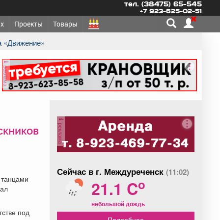
тел. (38475) 65-545
+7 923-625-02-51
х
Проекты
Товары
ва «Движение»
реклама
реклама
скников
Сейчас в г. Междуреченск
(11:02)
 танцами
o
21.1 C
зал
небольшой дождь
тстве под
Подробнее