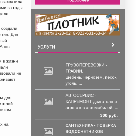
л захватила
ами за годы
дала
реклама
 создали
ятия. Для
тный
 Анны
УСЛУГИ
м в жизни
ГРУЗОПЕРЕВОЗКИ -
чали
ГРАВИЙ,
ствовали не
щебень,
чернозем, песок,
ерживают
уголь, ...
АВТОСЕРВИС -
ем для
КАПРЕМОНТ двигателя
и
ителей
агрегатов автомобилей. ...
дником
300 руб.
х на
САНТЕХНИКА - ПОВЕРКА
ВОДОСЧЕТЧИКОВ