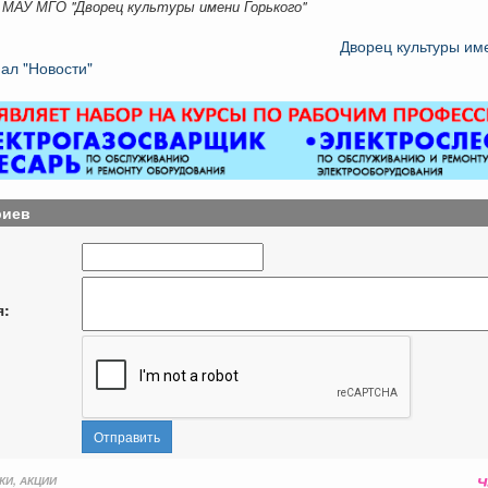
 МАУ МГО "Дворец культуры имени Горького"
Дворец культуры им
ал "Новости"
риев
я:
Отправить
КИ, АКЦИИ