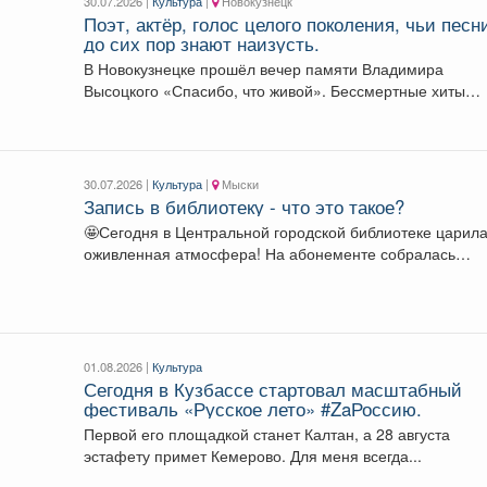
30.07.2026 |
Культура
|
Новокузнецк
Поэт, актёр, голос целого поколения, чьи песн
до сих пор знают наизусть.
В Новокузнецке прошёл вечер памяти Владимира
Высоцкого «Спасибо, что живой». Бессмертные хиты
исполнили барды со...
30.07.2026 |
Культура
|
Мыски
Запись в библиотеку - что это такое?
🤩Сегодня в Центральной городской библиотеке царил
оживленная атмосфера! На абонементе собралась
очередь из новых читателей,...
01.08.2026 |
Культура
Сегодня в Кузбассе стартовал масштабный
фестиваль «Русское лето» #ZaРоссию.
Первой его площадкой станет Калтан, а 28 августа
эстафету примет Кемерово. Для меня всегда...