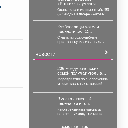
«Ратник» случился
и
настоящий водный
Огонь, вода и медные трубы! 🚒
фурор!
💦 Сегодня в лагере «Ратник»
случился настоящий водный
фурор!...
Кузбассовцы хотели
пронести суд 53
огнестрельных оружия
С начала года судебные
приставы Кузбасса изъяли у
посетителей судов почти
полторы тысячи запрещённых
НОВОСТИ
предметов....
а
206 междуреченских
семей получат уголь в
рамках областной
Мероприятия по обеспечению
благотворительной
углем отдельных категорий
акции.
граждан, проживающих в
домах с печным отоплением,
проводятся ежегодно...
Вместо люкса - 4
передачки в год.
Какой режимный максимум
положен Беглову Экс-министр
здравоохранения Кузбасса
Дмитрий Беглов отправился в
Посмотрел, как
колонию строгого...