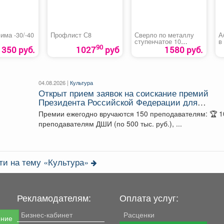
има -30/-40
Профлист С8
Сверло по металлу
А
ступенчатое 10
в
90
ступеней «MATRIX»
д
350 руб.
1027
руб
1580 руб.
04.08.2026 |
Культура
Открыт прием заявок на соискание премий
Президента Российской Федерации для
преподавателей в области музыкального
Премии ежегодно вручаются 150 преподавателям: 🏆 100
искусства в 2026 году.
преподавателям ДШИ (по 500 тыс. руб.), ...
ти на тему «Культура»
Рекламодателям:
Оплата услуг:
Бизнес-кабинет
Расценки
ение