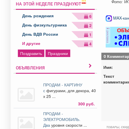
Фото: VK
НА ЭТОЙ НЕДЕЛЕ ПРАЗДНУЮТ
День рождения
6
MAX-кан
День физкультурника
2
реклама
День ВДВ России
1
И другие
4
Поздравить
Праздники
0 Коммента
Имя:
ОБЪЯВЛЕНИЯ
Текст
комментари
ПРОДАМ - КАРТИНУ
с
фигурами, для декора, 40
х 25 ...
300 руб.
ПРОДАМ -
ЭЛЕКТРОМОБИЛЬ.
Два
уровня скорости ...
ТОВАРЫ, СКИД