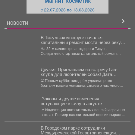
Магнит Косметик
и
й
c 22.07.2026 по 18.08.2026
й
НОВОСТИ
В Тисульском округе начался
капитальный ремонт моста через реку
Дудет
На 32‑м километре автодороги Тисуль -
Солдаткино стартовал капитальный ремонт
моста через реку Дудет. Интенсивность...
Друзья! Приглашаем на встречу Гав-
клуба для любителей собак! Дата
проведения - суббота 8 августа в 14:00.
😍Тёплым субботним днём уделим время
братьям нашим меньшим, узнаем о них много
интересного и просто...
️ Законы и другие изменения,
вступающие в силу в августе
📌 Индексация накопительных пенсий и срочных
выплат. Размер накопительной пенсии вырастет
на 17,3%, а...
В Городском парке сотрудники
Междуреченской Госавтоинспекции