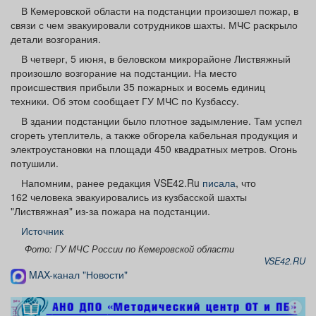
Афиша
Обучение
Проекты
В Кемеровской области на подстанции произошел пожар, в
связи с чем эвакуировали сотрудников шахты. МЧС раскрыло
детали возгорания.
В четверг, 5 июня, в беловском микрорайоне Листвяжный
произошло возгорание на подстанции. На место
происшествия прибыли 35 пожарных и восемь единиц
Товары
Поздравления
Погода
техники. Об этом сообщает ГУ МЧС по Кузбассу.
В здании подстанции было плотное задымление. Там успел
сгореть утеплитель, а также обгорела кабельная продукция и
электроустановки на площади 450 квадратных метров. Огонь
потушили.
ТВ программа
Я - пенсионер
Напомним, ранее редакция VSE42.Ru
писала
, что
162 человека эвакуировались из кузбасской шахты
"Листвяжная" из-за пожара на подстанции.
Источник
Фото: ГУ МЧС России по Кемеровской области
VSE42.RU
MAX-канал "Новости"