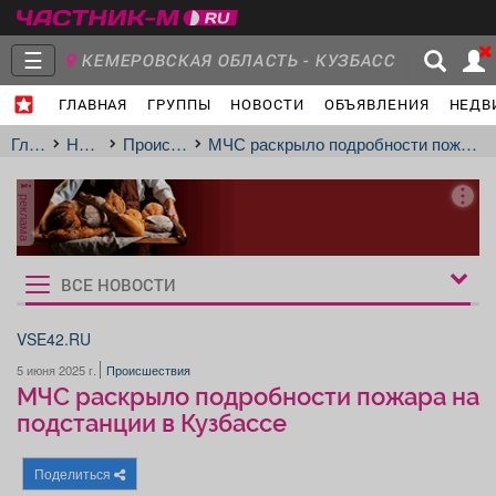
☰
КЕМЕРОВСКАЯ ОБЛАСТЬ - КУЗБАСС
ГЛАВНАЯ
ГРУППЫ
НОВОСТИ
ОБЪЯВЛЕНИЯ
НЕДВ
Главная
Группы
Новости
Главная
Новости
Происшествия
МЧС раскрыло подробности пожара на подстанции в Кузбассе
реклама
Объявления
Недвижимость
Услуги
ВСЕ НОВОСТИ
Рукбрики
новостей
VSE42.RU
5 июня 2025 г.
Происшествия
Работа
Транспорт
Компании
МЧС раскрыло подробности пожара на
подстанции в Кузбассе
Поделиться