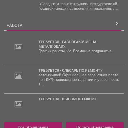
развернули интерактивные
В Городском парке сотрудники Междуреченской
профилактические площадки
Госавтоинспекции развернули интерактивные
профилактические площадки по популяризации
Правил дорожного движения...
РАБОТА
ТРЕБУЕТСЯ - РАЗНОРАБОЧИЕ НА
МЕТАЛЛОБАЗУ
График работы 5/2. Возможна подработка..
30
000
руб.
ТРЕБУЕТСЯ - СЛЕСАРЬ ПО РЕМОНТУ
автомобилей Официальная заработная плата
по ТКРФ; социальные гарантии и уверенность
в...
ТРЕБУЕТСЯ - ШИНОМОНТАЖНИК
Все объявления
Подать объявление