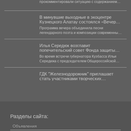
прокомментировали ситуацию с содержанием
раненого бойца СВО в госпитале ветеранов
войн. Ранее...
В минувшие выходные в экоцентре
Кузнецкого Алатау состоялся «Вечер
бардовской песни», посвященный
Программа вечера объединила песни
творчеству поэта, писателя, барда
легендарного поэта и композиции современных
Владимира Высоцкого.
авторов‑бардов. На сцену вышли исполнители...
Илья Середюк возглавит
попечительский совет Фонда защиты
детей Кузбасса.
Во время встречи губернатора Кузбасса Ильи
Середюка с председателем Общероссийской
общественно-государственной организации
«Фонд защиты детей»...
ГДК "Железнодорожник" приглашает
стать участниками творческих
коллективов новом сезоне!
Разделы сайта:
Объявления