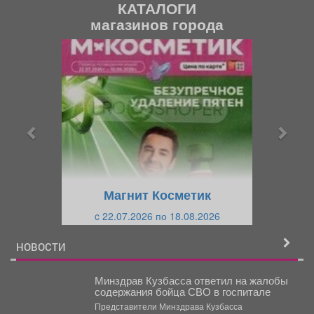
КАТАЛОГИ
магазинов города
П
С
р
л
е
е
д
д
ы
у
д
ю
у
щ
щ
и
Магнит Косметик
и
й
c 22.07.2026 по 18.08.2026
й
НОВОСТИ
Минздрав Кузбасса ответил на жалобы
содержания бойца СВО в госпитале
Представители Минздрава Кузбасса