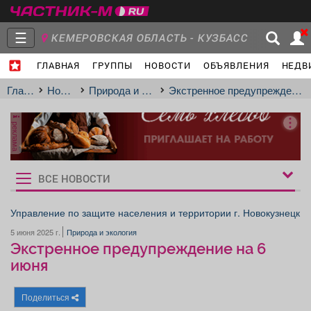
☰
КЕМЕРОВСКАЯ ОБЛАСТЬ - КУЗБАСС
ГЛАВНАЯ
ГРУППЫ
НОВОСТИ
ОБЪЯВЛЕНИЯ
НЕДВ
Главная
Группы
Новости
Главная
Новости
Природа и экология
Экстренное предупреждение на 6 июня
реклама
Объявления
Недвижимость
Услуги
ВСЕ НОВОСТИ
Рукбрики
новостей
Управление по защите населения и территории г. Новокузнецк
5 июня 2025 г.
Природа и экология
Работа
Транспорт
Компании
Экстренное предупреждение на 6
июня
Поделиться