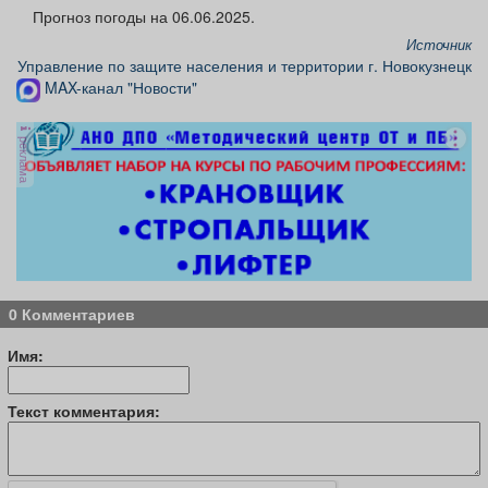
Афиша
Обучение
Проекты
Прогноз погоды на 06.06.2025.
Источник
Управление по защите населения и территории г. Новокузнецк
MAX-канал "Новости"
Товары
Поздравления
Погода
реклама
ТВ программа
Я - пенсионер
0 Комментариев
Имя:
Текст комментария: