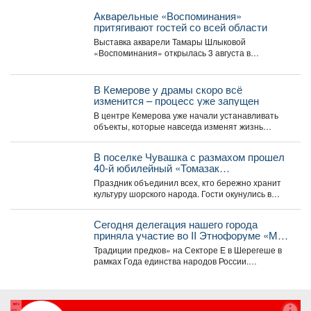
Акварельные «Воспоминания»
притягивают гостей со всей области
Выставка акварели Тамары Шлыковой
«Воспоминания» открылась 3 августа в
Центральной библиотеке Мысков и сразу стала...
В Кемерове у драмы скоро всё
изменится – процесс уже запущен
В центре Кемерова уже начали устанавливать
объекты, которые навсегда изменят жизнь
горожан. Уже скоро...
В поселке Чувашка с размахом прошел
40-й юбилейный «Томазак
Пайрам-2026».
Праздник объединил всех, кто бережно хранит
культуру шорского народа. Гости окунулись в
национальный колорит:...
Сегодня делегация нашего города
приняла участие во II Этнофоруме «Мир
коренных народов.
Традиции предков» на Секторе Е в Шерегеше в
рамках Года единства народов России.
Специалисты...