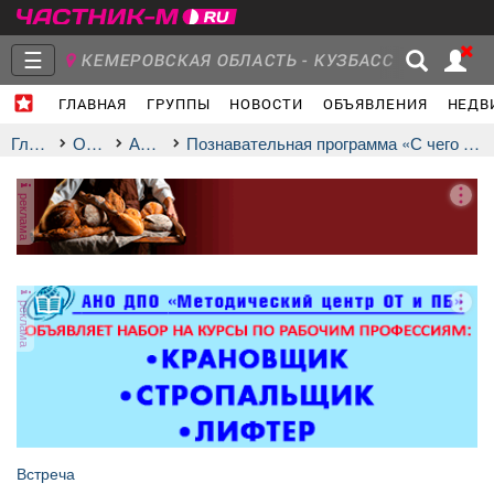
☰
КЕМЕРОВСКАЯ ОБЛАСТЬ - КУЗБАСС
ГЛАВНАЯ
ГРУППЫ
НОВОСТИ
ОБЪЯВЛЕНИЯ
НЕДВ
Главная
Группы
Новости
Главная
Отдых
афиша
Познавательная программа «С чего начинается Родина»
реклама
Объявления
Недвижимость
Услуги
реклама
Работа
Транспорт
Компании
Встреча