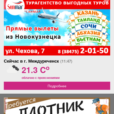
реклама
Сейчас в г. Междуреченск
(11:47)
o
21.3 C
облачно с прояснениями
Подробнее
реклама