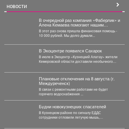
НОВОСТИ
В очередной раз компания «Фаберлик» и
Алена Кемаева помогают нашим
хвостикам!
В этот раз снова пришла финансовая помощь -
10 000 рублей. Мы долго думали...
В Экоцентре появился Сахарок
В июле в Экоцентр «Кузнецкий Алатау» жители
Кемеровской области доставили необычного
гостя - крошечного косуленка,...
Плановые отключения на 8 августа (г.
Междуреченск)
В связи с ремонтными работами не будет
горячего водоснабжения ...
Будни новокузнецких спасателей
В Кузнецком районе по сигналу ЕДДС
сотрудники отловили летучую мышь,
залетевшую в квартиру, и выпустили...