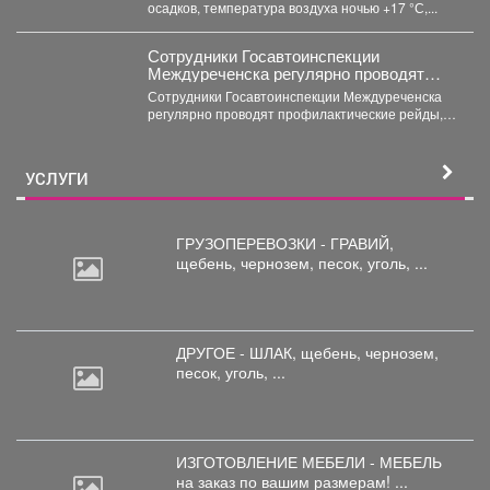
осадков, температура воздуха ночью +17 °С,...
Сотрудники Госавтоинспекции
Междуреченска регулярно проводят
профилактические рейды,
Сотрудники Госавтоинспекции Междуреченска
направленные на пресечение
регулярно проводят профилактические рейды,
нарушений правил дорожного движения
направленные на пресечение нарушений
водителями средств индивидуальной
правил дорожного движения водителями...
мобильности (СИМ)
УСЛУГИ
ГРУЗОПЕРЕВОЗКИ - ГРАВИЙ,
щебень,
чернозем, песок, уголь, ...
ДРУГОЕ - ШЛАК, щебень,
чернозем,
песок, уголь, ...
ИЗГОТОВЛЕНИЕ МЕБЕЛИ - МЕБЕЛЬ
на
заказ по вашим размерам! ...