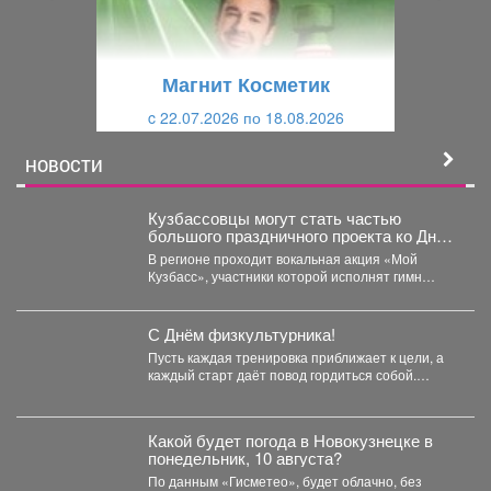
д
ю
у
щ
щ
и
Магнит Косметик
и
й
c 22.07.2026 по 18.08.2026
й
НОВОСТИ
Кузбассовцы могут стать частью
большого праздничного проекта ко Дню
шахтера.
В регионе проходит вокальная акция «Мой
Кузбасс», участники которой исполнят гимн
Кузбасса и смогут попасть...
С Днём физкультурника!
Пусть каждая тренировка приближает к цели, а
каждый старт даёт повод гордиться собой.
Желаю, чтобы...
Какой будет погода в Новокузнецке в
понедельник, 10 августа?
По данным «Гисметео», будет облачно, без