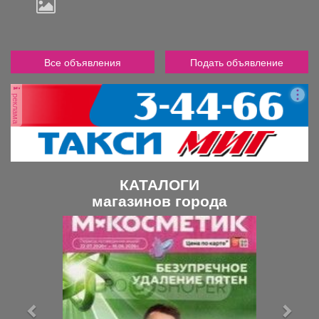
Все объявления
Подать объявление
реклама
КАТАЛОГИ
магазинов города
П
С
р
л
е
е
д
д
ы
у