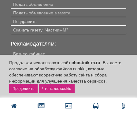
Подать объявление
Подать объявление в газету
Поздравить
Скачать газету "Частник-М"
Рекламодателям:
Бизнес-кабинет
Заказать рекламу
Продолжая использовать сайт
chastnik-m.ru
, Вы даете
согласие на обработку файлов cookie, которые
обеспечивают корректную работу сайта и сбора
Оплата услуг:
информации для улучшения качества сервисов.
Расценки
Что такое cookie
Оплатить
Наши ресурсы:
Газета "Частник-М"
Сайт chastnik-m.ru
Сайт "Частник. Маркет"