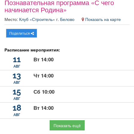
Познавательная программа «С чего
Афиша
Обучение
Проекты
начинается Родина»
Место:
Клуб «Строитель» г. Белово
Показать на карте
Поделиться
Товары
Поздравления
Погода
Расписание мероприятия:
11
Вт 14:00
АВГ
ТВ программа
Я - пенсионер
13
Чт 14:00
АВГ
15
Сб 10:00
АВГ
18
Вт 14:00
АВГ
Показать ещё