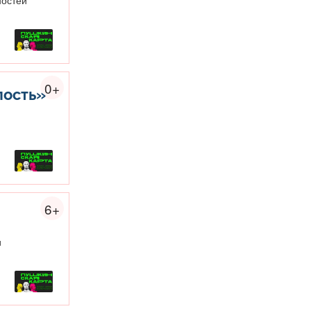
0+
пость»
6+
и