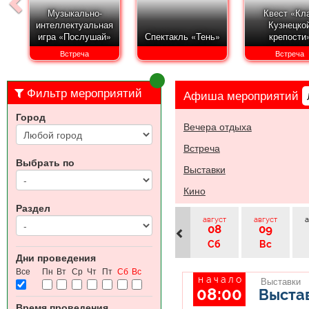
Музыкально-
Квест «Кл
интеллектуальная
Кузнецко
игра «Послушай»
Спектакль «Тень»
крепости
Встреча
Встреча
Фильтр мероприятий
Афиша
мероприятий
Город
Вечера отдыха
Встреча
Выбрать по
Выставки
Кино
Раздел
август
август
а
08
09
Сб
Вс
Дни проведения
Все
Пн
Вт
Ср
Чт
Пт
Сб
Вс
начало
Выставки
08:00
Выстав
Время проведения