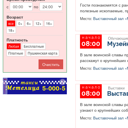
Гости познакомятся с ра
с
по
полезные ископаемые, п
Возраст
Место:
Выставочный зал «М
все
0+
6+
12+
16+
18+
начало
Обучающие
Платность
08:00
Музейн
Любая
Бесплатные
Платные
Пушкинская карта
В зале воинской славы п
расскажут о крупнейших 
Место:
Выставочный зал «М
реклама
начало
Выставки
08:00
Выста
В зале воинской славы 
узнают о крупнейших соб
Место:
Выставочный зал «М