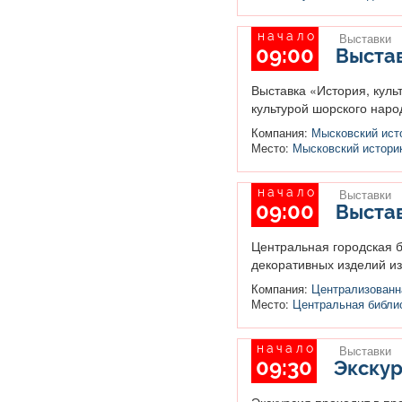
начало
Выставки
09:00
Выстав
Выставка «История, куль
культурой шорского народ
Компания:
Мысковский ист
Место:
Мысковский истори
начало
Выставки
09:00
Выстав
Центральная городская б
декоративных изделий из 
Компания:
Централизованна
Место:
Центральная библио
начало
Выставки
09:30
Экскур
Экскурсия проходит в пр