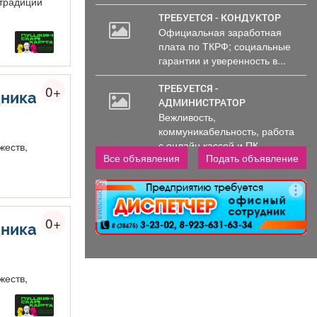
 традиций
ТРЕБУЕТСЯ - КОНДУКТОР
Официальная заработная
30
плата по ТКРФ; социальные
000
гарантии и уверенность в...
руб.
0+
ТРЕБУЕТСЯ -
дника
АДМИНИСТРАТОР
Вежливость,
коммуникабельность, работа
с онлайн кассой и ПК
жеств,
Все объявления
Подать объявление
(программы...
реклама
0+
дника
жеств,