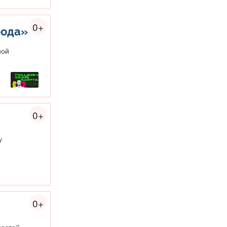
0+
рода»
ной
0+
у
0+
ностей