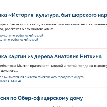
ка «История, культура, быт шорского на
тура и быт шорского народа» познакомит посетителей с националь
а, расскажет о его многовековых...
орико-этнографический музей
ко-этнографический музей
ка картин из дерева Анатолия Ниткина
иблиотека Мысков приглашает жителей и гостей города на выставк
цельного...
я библиотечная система Мысковского городского округа
тека г. Мыски
сия по Обер-офицерскому дому
остранстве постоянных экспозиций «История Кузнецка и его окрест