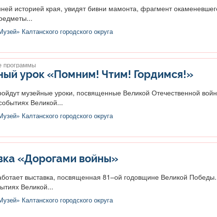
нней историей края, увидят бивни мамонта, фрагмент окаменевшег
редметы...
узей» Калтанского городского округа
 программы
ый урок «Помним! Чтим! Гордимся!»
ройдут музейные уроки, посвященные Великой Отечественной войн
событиях Великой...
узей» Калтанского городского округа
вка «Дорогами войны»
работает выставка, посвященная 81–ой годовщине Великой Победы.
ытиях Великой...
узей» Калтанского городского округа