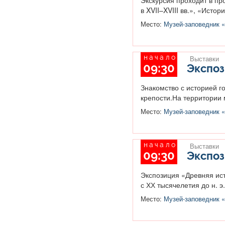
в XVII–XVIII вв.», «Исто
Место:
Музей-заповедник «
начало
Выставки
09:30
Экспоз
Знакомство с историей г
крепости.На территории 
Место:
Музей-заповедник «
начало
Выставки
09:30
Экспоз
Экспозиция «Древняя ист
с ХХ тысячелетия до н. э. 
Место:
Музей-заповедник «