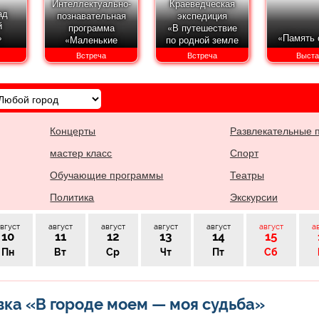
Интеллектуально-
Краеведческая
ад
познавательная
экспедиция
й
программа
«В путешествие
»
«Память 
«Маленькие
по родной земле
истории про
отправляясь…»
Встреча
Встреча
Выста
большую войну»
Концерты
Развлекательные 
мастер класс
Спорт
Обучающие программы
Театры
Политика
Экскурсии
вгуст
август
август
август
август
август
а
10
11
12
13
14
15
Пн
Вт
Ср
Чт
Пт
Сб
ка «В городе моем — моя судьба»