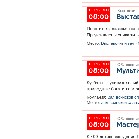
начало
Выставки
08:00
Выстав
Посетители знакомятся с
Представлены уникальные
Место:
Выставочный зал «М
начало
Обучающие
08:00
Мульти
Кузбасс — удивительный 
природные богатства и о
Компания:
Зал воинской сл
Место:
Зал воинской слав
начало
Обучающие
08:00
Масте
К 400-летию вхождения Г