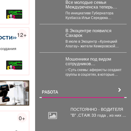
профилактические площадки по
Все молодые семьи
популяризации Правил
Междуреченска теперь
дорожного движения...
могут бесплатно
По инициативе Губернатора
пользоваться предметами
Кузбасса Ильи Середюка
первой необходимости для
перечень получателей этой
новорождённых.
меры поддержки расширен.
В Экоцентре появился
Подробности далее.
12+
Сахарок
ости»
В июле в Экоцентр «Кузнецкий
Алатау» жители Кемеровской
создания
области доставили необычного
гостя - крошечного косуленка,...
Мошенники под видом
сотрудников
маркетплейсов
✅Суть схемы: аферисты создают
обманывают россиян, у
группы в соцсетях, в которые
которых скоро день
добавляют пользователей в
рождения.
преддверии их дня...
РАБОТА
ПОСТОЯННО - ВОДИТЕЛЯ
"В"
,СТАЖ 33 года , из них ...
0+