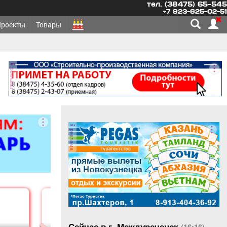
тел. (38475) 65-545
+7 923-625-02-51
Проекты
Товары
реклама
реклама
Сейчас в г. Междуреченск