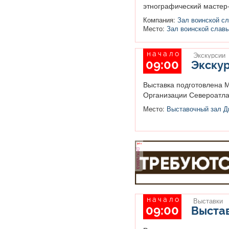
этнографический мастер-
Компания:
Зал воинской сл
Место:
Зал воинской слав
начало
Экскурсии
09:00
Экскур
Выставка подготовлена М
Организации Североатла
Место:
Выставочный зал Дв
реклама
начало
Выставки
09:00
Выста