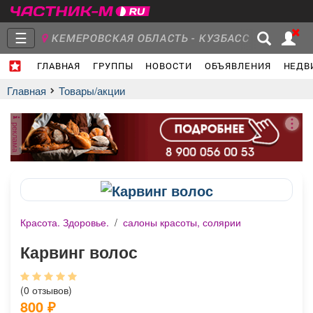
☰
КЕМЕРОВСКАЯ ОБЛАСТЬ - КУЗБАСС
ГЛАВНАЯ
ГРУППЫ
НОВОСТИ
ОБЪЯВЛЕНИЯ
НЕДВ
Главная
Группы
Новости
Главная
Товары/акции
реклама
Объявления
Недвижимость
Услуги
Красота. Здоровье.
/
салоны красоты, солярии
Работа
Транспорт
Компании
Карвинг волос
(0 отзывов)
800
₽