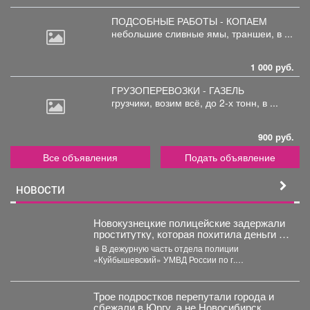
ПОДСОБНЫЕ РАБОТЫ - КОПАЕМ
небольшие
сливные ямы, траншеи, в ...
1 000 руб.
ГРУЗОПЕРЕВОЗКИ - ГАЗЕЛЬ
грузчики,
возим всё, до 2-х тонн, в ...
900 руб.
Все объявления
Подать объявление
НОВОСТИ
Новокузнецкие полицейские задержали
проститутку, которая похитила деньги у
клиента
📱В дежурную часть отдела полиции
«Куйбышевский» УМВД России по г.
Новокузнецку обратился 34-летний местный
житель....
Трое подростков перепутали города и
сбежали в Юргу, а не Новосибирск