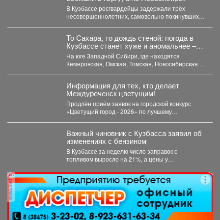
В Кузбассе росгвардейцы задержали трёх
несовершеннолетних, самовольно покинувших
дома в Новокузнецке. Как пишет Горсайт,...
То Сахара, то дождь стеной: погода в
Кузбассе станет хуже и аномальнее –
причина
На юге Западной Сибири, где находятся
Кемеровская, Омская, Томская, Новосибирская
области Алтайский край и Республика...
Информация для тех, кто делает
Междуреченск цветущим!
Продлён приём заявок на городской конкурс
«Цветущий город - 2026» по лучшему
оформлению дворовых территорий....
Важный чиновник с Кузбасса заявил об
изменениях с бензином
В Кузбассе за неделю число заправок с
топливом выросло на 21%, а цены у
независимых...
реклама