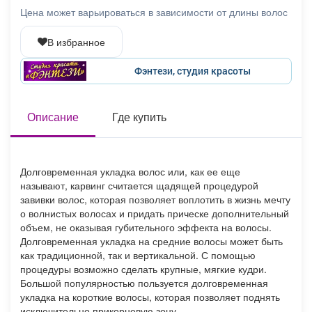
Афиша
Обучение
Проекты
Цена может варьироваться в зависимости от длины волос
В избранное
Фэнтези, студия красоты
Товары
Поздравления
Погода
Описание
Где купить
ТВ программа
Я - пенсионер
Долговременная укладка волос или, как ее еще
называют, карвинг считается щадящей процедурой
завивки волос, которая позволяет воплотить в жизнь мечту
о волнистых волосах и придать прическе дополнительный
объем, не оказывая губительного эффекта на волосы.
Долговременная укладка на средние волосы может быть
как традиционной, так и вертикальной. С помощью
процедуры возможно сделать крупные, мягкие кудри.
Большой популярностью пользуется долговременная
укладка на короткие волосы, которая позволяет поднять
исключительно прикорневую зону.