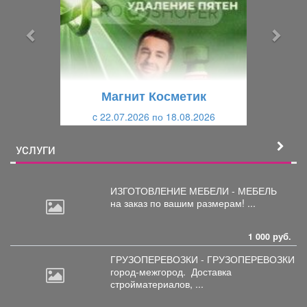
д
д
ы
у
д
ю
у
щ
щ
и
Магнит Косметик
и
й
c 22.07.2026 по 18.08.2026
й
УСЛУГИ
ИЗГОТОВЛЕНИЕ МЕБЕЛИ - МЕБЕЛЬ
на
заказ по вашим размерам! ...
1 000 руб.
ГРУЗОПЕРЕВОЗКИ - ГРУЗОПЕРЕВОЗКИ
город-межгород.
Доставка
стройматериалов, ...