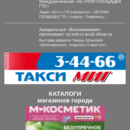
Междуреченская «ЛЕТНЯЯ ПЛОЩАДКА
ГТО»
Акция «Лето с ГТО в Кузбассе!» «ЛЕТНЯЯ
ПЛОЩАДКА ГТО» стадион «Томусинец»
работает- 4,6,11,13,18,20,25,27...
Акварельные «Воспоминания»
притягивают гостей со всей области
Выставка акварели Тамары Шлыковой
«Воспоминания» открылась 3 августа в
Центральной библиотеке Мысков и сразу стала...
реклама
КАТАЛОГИ
магазинов города
П
С
р
л
е
е