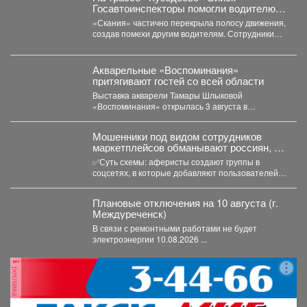
Госавтоинспекторы помогли водителю
застрявшего в кювете грузовика.
«Скания» частично перекрыла полосу движения,
создав помехи другим водителям. Сотрудники
ГИБДД организовали на месте реверсивное...
Акварельные «Воспоминания»
притягивают гостей со всей области
Выставка акварели Тамары Шлыковой
«Воспоминания» открылась 3 августа в
Центральной библиотеке Мысков и сразу стала...
Мошенники под видом сотрудников
маркетплейсов обманывают россиян, у
которых скоро день рождения.
✅Суть схемы: аферисты создают группы в
соцсетях, в которые добавляют пользователей в
преддверии их дня...
Плановые отключения на 10 августа (г.
Междуреченск)
В связи с ремонтными работами не будет
электроэнергии 10.08.2026 ...
реклама