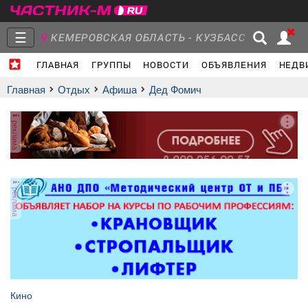
☰
КЕМЕРОВСКАЯ ОБЛАСТЬ - КУЗБАСС
ГЛАВНАЯ
ГРУППЫ
НОВОСТИ
ОБЪЯВЛЕНИЯ
НЕДВ
Главная
Группы
Новости
Главная
Отдых
афиша
Дед Фомич
реклама
Объявления
Недвижимость
Услуги
реклама
Работа
Транспорт
Компании
Кино