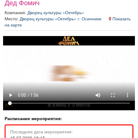
Дед Фомич
Афиша
Обучение
Проекты
Компания:
Дворец культуры «Октябрь»
Место:
Дворец культуры «Октябрь» г. Осинники
Показать
на карте
Товары
Поздравления
Погода
ТВ программа
Я - пенсионер
Расписание мероприятия:
Последняя дата мероприятия:
15.07.2026 18:15