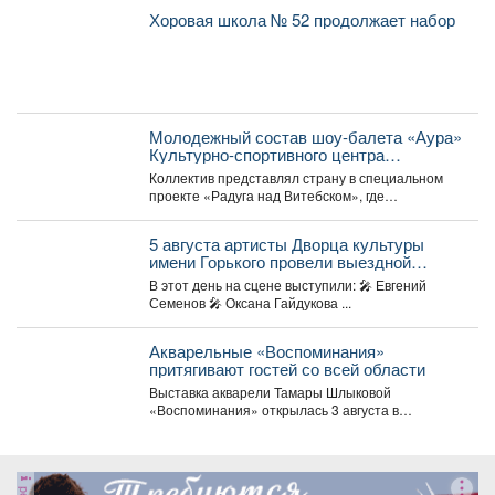
Хоровая школа № 52 продолжает набор
Молодежный состав шоу-балета «Аура»
Культурно-спортивного центра
металлургов победил в международном
Коллектив представлял страну в специальном
конкурсе «Славянский базар» в
проекте «Радуга над Витебском», где
Витебске.
соревновались творческие коллективы из
России,...
5 августа артисты Дворца культуры
имени Горького провели выездной
концерт в реабилитационном центре
В этот день на сцене выступили: 🎤 Евгений
«Топаз».
Семенов 🎤 Оксана Гайдукова ...
Акварельные «Воспоминания»
притягивают гостей со всей области
Выставка акварели Тамары Шлыковой
«Воспоминания» открылась 3 августа в
Центральной библиотеке Мысков и сразу стала...