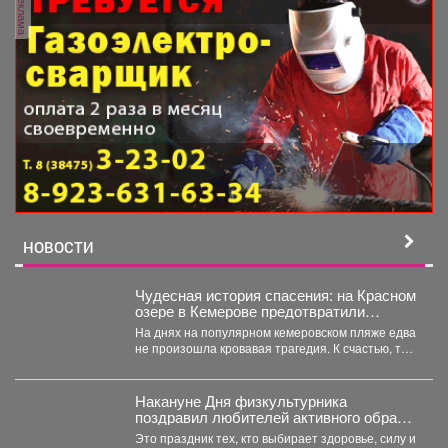
реклама
НОВОСТИ
Чудесная история спасения: на Красном
озере в Кемерове предотвратили
трагедию
На днях на популярном кемеровском пляже едва
не произошла кровавая трагедия. К счастью, там
отдыхала...
Накануне Дня физкультурника
поздравил любителей активного образа
жизни!
Это праздник тех, кто выбирает здоровье, силу и